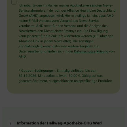
Mensch?
Ich möchte den im Namen meiner Apotheke versandten News-
Dann
Service abonnieren, der von der Alliance Healthcare Deutschland
wählen
GmbH (AHD) angeboten wird. Hiermit willige ich ein, dass AHD
Sie
meine E-Mail-Adresse zum Versand des News-Service
bitte
verarbeitet. AHD setzt für den Versand und die Analyse des
den
Newsletters den Dienstleister Emarsys ein. Die Einwilligung
Baum.
kann jederzeit für die Zukunft widerrufen werden (z.B. über den
Abmelde-Link in jedem Newsletter). Die sonstigen
Kontaktmöglichkeiten dafür und weitere Angaben zur
Datenverarbeitung finden sich in der
Datenschutzerklärung
von
AHD.
* Coupon-Bedingungen: Einmalig einlösbar bis zum
31.12.2026. Mindestbestellwert: 50,00 €. Gültig auf das
gesamte Sortiment, ausgeschlossen rezeptpflichtige Produkte.
Information der Hellweg-Apotheke-OHG Werl