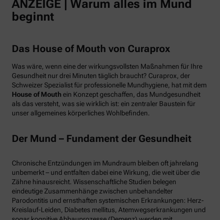
ANZEIGE | Warum alles im Mund
beginnt
Das House of Mouth von Curaprox
Was wäre, wenn eine der wirkungsvollsten Maßnahmen für Ihre
Gesundheit nur drei Minuten täglich braucht? Curaprox, der
Schweizer Spezialist für professionelle Mundhygiene, hat mit dem
House of Mouth
ein Konzept geschaffen, das Mundgesundheit
als das versteht, was sie wirklich ist: ein zentraler Baustein für
unser allgemeines körperliches Wohlbefinden.
Der Mund – Fundament der Gesundheit
Chronische Entzündungen im Mundraum bleiben oft jahrelang
unbemerkt – und entfalten dabei eine Wirkung, die weit über die
Zähne hinausreicht. Wissenschaftliche Studien belegen
eindeutige Zusammenhänge zwischen unbehandelter
Parodontitis und ernsthaften systemischen Erkrankungen: Herz-
Kreislauf-Leiden, Diabetes mellitus, Atemwegserkrankungen und
sogar kognitive Abbauprozesse (Demenz) werden mit