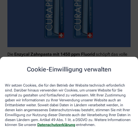
Die
Enzycal Zahnpasta mit 1450 ppm Fluorid
schöpft das volle
Potential deines Speichels aus und boostet mit natürlichen
Enzymen deine körpereigenen Abwehrkräfte.
Cookie-Einwilligung verwalten
Raumfüllend, effektiv und schonend:
Curaprox-
Interdentalbürsten „prime“
reinigen den gesamten kritischen
Wir setzen Cookies, die für den Betrieb der Website technisch erforderlich
Zahnzwischenraum effektiv und verletzungsfrei: vom
sind. Darüber hinaus verwenden wir Cookies, um unsere Website für Sie
Zahnfleischrand über die konkaven Nischen bis direkt unter die
optimal zu gestalten und fortlaufend zu verbessern. Mit Ihrer Zustimmung
Kontaktstelle. Selbst kleinste Interdentalräume werden ohne
geben wir Informationen zu Ihrer Verwendung unserer Website auch an
Drittanbieter weiter. Soweit dabei Daten in Ländern verarbeitet werden, in
®
Verletzungsgefahr behandelt – dank Cural
, dem hauchdünnen
denen kein angemessenes Datenschutzniveau besteht, stimmen Sie mit Ihrer
und extrastarken Chirurgendraht, mit dem eine einzige
Einwilligung zur Nutzung dieser Dienste auch der Verarbeitung Ihrer Daten in
Reinigungsbewegung ausreicht: einmal rein und raus. Fertig.
diesen Ländern gem. Artikel 49 Abs. 1 lit. a DSGVO zu. Weitere Informationen
können Sie unserer
Datenschutzerklärung
entnehmen.
Das House of Mouth bündelt dieses Wissen – und macht
konsequente Mundpflege für jeden zugänglich.