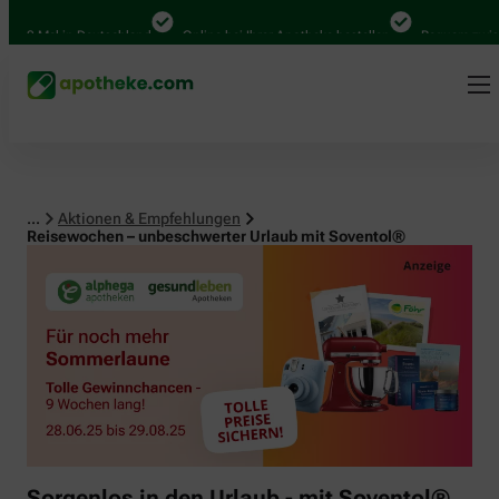
000 Mal in Deutschland
Online bei Ihrer Apotheke bestellen
Bequem zwische
...
Aktionen & Empfehlungen
Reisewochen – unbeschwerter Urlaub mit Soventol®
Sorgenlos in den Urlaub - mit Soventol®