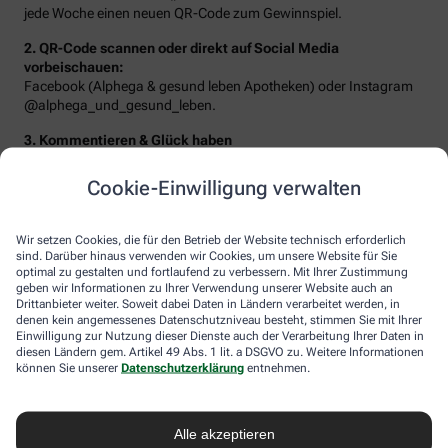
jede Woche einen neuen QR-Code zum Gewinnspiel.
2. QR-Code scannen oder direkt auf Social Media
vorbeischauen:
Facebook (Alphega & gesund leben Apotheken) oder Instagram
@alphega_und_gesund_leben.
3. Kommentieren & Glück haben
Beantworten Sie die Frage der Woche oder erzählen Sie von Ihrem
Traumziel – schon landen Sie im Lostopf!
Cookie-Einwilligung verwalten
Wir setzen Cookies, die für den Betrieb der Website technisch erforderlich
sind. Darüber hinaus verwenden wir Cookies, um unsere Website für Sie
optimal zu gestalten und fortlaufend zu verbessern. Mit Ihrer Zustimmung
geben wir Informationen zu Ihrer Verwendung unserer Website auch an
Drittanbieter weiter. Soweit dabei Daten in Ländern verarbeitet werden, in
denen kein angemessenes Datenschutzniveau besteht, stimmen Sie mit Ihrer
Einwilligung zur Nutzung dieser Dienste auch der Verarbeitung Ihrer Daten in
diesen Ländern gem. Artikel 49 Abs. 1 lit. a DSGVO zu. Weitere Informationen
können Sie unserer
Datenschutzerklärung
entnehmen.
Sie erwarten folgende Gewinne:
Alle akzeptieren