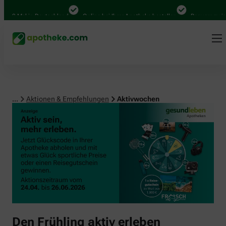
00 Mal in Deutschland
Online bei Ihrer Apotheke bestellen
Bequem zwische
...
Aktionen & Empfehlungen
Aktivwochen
Den Frühling aktiv erleben