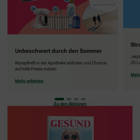
Str
Unbeschwert durch den Sommer
Jetz
20 L
Rezeptheft in der Apotheke abholen und Chance
auf tolle Preise nutzen
Mehr
Mehr erfahren
Zu den Aktionen