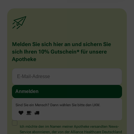
Melden Sie sich hier an und sichern Sie
sich Ihren 10% Gutschein* für unsere
Apotheke
Sind Sie ein Mensch? Dann wählen Sie bitte
den LKW
.
1
2
3
Sind
Sie
ein
Mensch?
Ich möchte den im Namen meiner Apotheke versandten News-
Dann
Service abonnieren, der von der Alliance Healthcare Deutschland