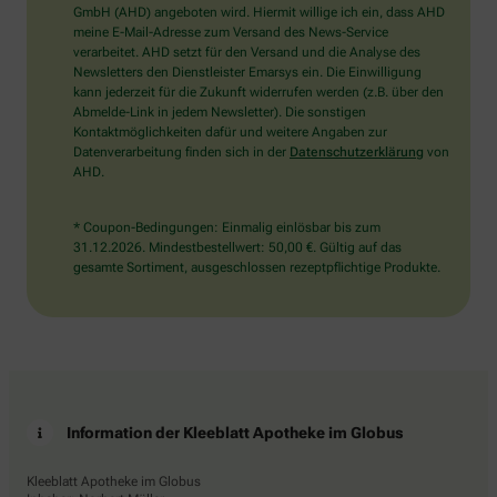
wählen
GmbH (AHD) angeboten wird. Hiermit willige ich ein, dass AHD
Sie
meine E-Mail-Adresse zum Versand des News-Service
bitte
verarbeitet. AHD setzt für den Versand und die Analyse des
den
Newsletters den Dienstleister Emarsys ein. Die Einwilligung
LKW.
kann jederzeit für die Zukunft widerrufen werden (z.B. über den
Abmelde-Link in jedem Newsletter). Die sonstigen
Kontaktmöglichkeiten dafür und weitere Angaben zur
Datenverarbeitung finden sich in der
Datenschutzerklärung
von
AHD.
* Coupon-Bedingungen: Einmalig einlösbar bis zum
31.12.2026. Mindestbestellwert: 50,00 €. Gültig auf das
gesamte Sortiment, ausgeschlossen rezeptpflichtige Produkte.
Information der Kleeblatt Apotheke im Globus
Kleeblatt Apotheke im Globus