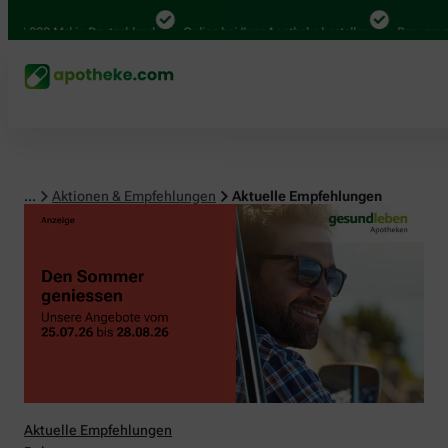
0 Mal in Deutschland
Online bei Ihrer Apotheke bestellen
Bequem zwischen
...
Aktionen & Empfehlungen
Aktuelle Empfehlungen
Aktuelle Empfehlungen