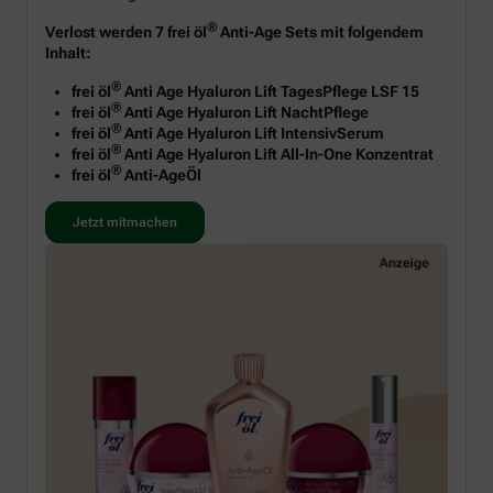
®
Verlost werden 7 frei öl
Anti-Age Sets mit folgendem
Inhalt:
®
frei öl
Anti Age Hyaluron Lift TagesPflege LSF 15
®
frei öl
Anti Age Hyaluron Lift NachtPflege
®
frei öl
Anti Age Hyaluron Lift IntensivSerum
®
frei öl
Anti Age Hyaluron Lift All-In-One Konzentrat
®
frei öl
Anti-AgeÖl
Jetzt mitmachen