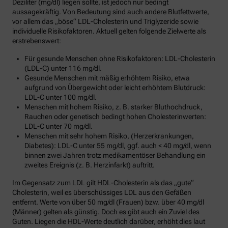
Deziliter (mg/dl) liegen sollte, ist jedoch nur bedingt
aussagekräftig. Von Bedeutung sind auch andere Blutfettwerte,
vor allem das „böse“ LDL-Cholesterin und Triglyzeride sowie
individuelle Risikofaktoren. Aktuell gelten folgende Zielwerte als
erstrebenswert:
Für gesunde Menschen ohne Risikofaktoren: LDL-Cholesterin
(LDL-C) unter 116 mg/dl.
Gesunde Menschen mit mäßig erhöhtem Risiko, etwa
aufgrund von Übergewicht oder leicht erhöhtem Blutdruck:
LDL-C unter 100 mg/dl.
Menschen mit hohem Risiko, z. B. starker Bluthochdruck,
Rauchen oder genetisch bedingt hohen Cholesterinwerten:
LDL-C unter 70 mg/dl.
Menschen mit sehr hohem Risiko, (Herzerkrankungen,
Diabetes): LDL-C unter 55 mg/dl, ggf. auch < 40 mg/dl, wenn
binnen zwei Jahren trotz medikamentöser Behandlung ein
zweites Ereignis (z. B. Herzinfarkt) auftritt.
Im Gegensatz zum LDL gilt HDL-Cholesterin als das „gute“
Cholesterin, weil es überschüssiges LDL aus den Gefäßen
entfernt. Werte von über 50 mg/dl (Frauen) bzw. über 40 mg/dl
(Männer) gelten als günstig. Doch es gibt auch ein Zuviel des
Guten. Liegen die HDL-Werte deutlich darüber, erhöht dies laut