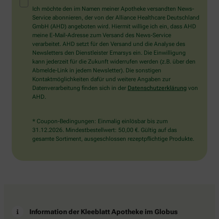
Mensch?
Ich möchte den im Namen meiner Apotheke versandten News-
Dann
Service abonnieren, der von der Alliance Healthcare Deutschland
wählen
GmbH (AHD) angeboten wird. Hiermit willige ich ein, dass AHD
Sie
meine E-Mail-Adresse zum Versand des News-Service
bitte
verarbeitet. AHD setzt für den Versand und die Analyse des
das
Newsletters den Dienstleister Emarsys ein. Die Einwilligung
Auto.
kann jederzeit für die Zukunft widerrufen werden (z.B. über den
Abmelde-Link in jedem Newsletter). Die sonstigen
Kontaktmöglichkeiten dafür und weitere Angaben zur
Datenverarbeitung finden sich in der
Datenschutzerklärung
von
AHD.
* Coupon-Bedingungen: Einmalig einlösbar bis zum
31.12.2026. Mindestbestellwert: 50,00 €. Gültig auf das
gesamte Sortiment, ausgeschlossen rezeptpflichtige Produkte.
Information der Kleeblatt Apotheke im Globus