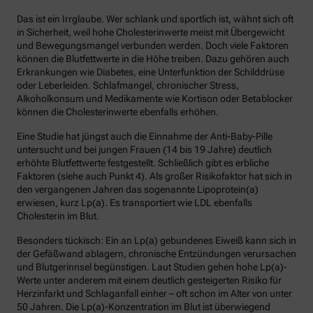
Das ist ein Irrglaube. Wer schlank und sportlich ist, wähnt sich oft
in Sicherheit, weil hohe Cholesterinwerte meist mit Übergewicht
und Bewegungsmangel verbunden werden. Doch viele Faktoren
können die Blutfettwerte in die Höhe treiben. Dazu gehören auch
Erkrankungen wie Diabetes, eine Unterfunktion der Schilddrüse
oder Leberleiden. Schlafmangel, chronischer Stress,
Alkoholkonsum und Medikamente wie Kortison oder Betablocker
können die Cholesterinwerte ebenfalls erhöhen.
Eine Studie hat jüngst auch die Einnahme der Anti-Baby-Pille
untersucht und bei jungen Frauen (14 bis 19 Jahre) deutlich
erhöhte Blutfettwerte festgestellt. Schließlich gibt es erbliche
Faktoren (siehe auch Punkt 4). Als großer Risikofaktor hat sich in
den vergangenen Jahren das sogenannte Lipoprotein(a)
erwiesen, kurz Lp(a). Es transportiert wie LDL ebenfalls
Cholesterin im Blut.
Besonders tückisch: Ein an Lp(a) gebundenes Eiweiß kann sich in
der Gefäßwand ablagern, chronische Entzündungen verursachen
und Blutgerinnsel begünstigen. Laut Studien gehen hohe Lp(a)-
Werte unter anderem mit einem deutlich gesteigerten Risiko für
Herzinfarkt und Schlaganfall einher – oft schon im Alter von unter
50 Jahren. Die Lp(a)-Konzentration im Blut ist überwiegend