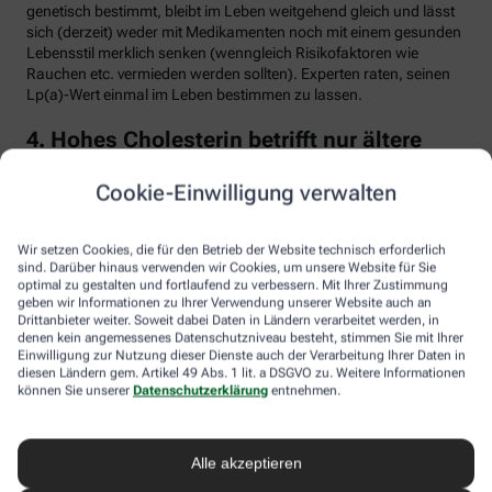
genetisch bestimmt, bleibt im Leben weitgehend gleich und lässt
sich (derzeit) weder mit Medikamenten noch mit einem gesunden
Lebensstil merklich senken (wenngleich Risikofaktoren wie
Rauchen etc. vermieden werden sollten). Experten raten, seinen
Lp(a)-Wert einmal im Leben bestimmen zu lassen.
4. Hohes Cholesterin betrifft nur ältere
Menschen
Cookie-Einwilligung verwalten
Falsch. Zwar steigt das Risiko für erhöhte Cholesterinwerte mit
zunehmendem Alter. Menschen mit sogenannter familiärer
Hypercholesterinämie (FH) haben jedoch schon von Geburt an
Wir setzen Cookies, die für den Betrieb der Website technisch erforderlich
erhöhte Blutfettwerte. Bei der erblich bedingten
sind. Darüber hinaus verwenden wir Cookies, um unsere Website für Sie
optimal zu gestalten und fortlaufend zu verbessern. Mit Ihrer Zustimmung
Stoffwechselerkrankung sammelt sich durch einen Gendefekt
geben wir Informationen zu Ihrer Verwendung unserer Website auch an
sehr viel LDL-Cholesterin im Blut an (über 190 bis 500 mg/dl) und
Drittanbieter weiter. Soweit dabei Daten in Ländern verarbeitet werden, in
lagert sich an den Wänden der Arterien und Venen ab. Betroffene
denen kein angemessenes Datenschutzniveau besteht, stimmen Sie mit Ihrer
entwickeln oft schon im jungen Erwachsenenalter eine
Einwilligung zur Nutzung dieser Dienste auch der Verarbeitung Ihrer Daten in
Arteriosklerose.
diesen Ländern gem. Artikel 49 Abs. 1 lit. a DSGVO zu. Weitere Informationen
können Sie unserer
Datenschutzerklärung
entnehmen.
Unbehandelt erkrankt etwa die Hälfte der Männer schon vor dem
50. Lebensjahr an einer koronaren Herzkrankheit (KHK), die zum
Herzinfarkt oder plötzlichem Herztod führen kann. Frauen sind
Alle akzeptieren
bis zur Menopause durch Hormone besser geschützt, bei ihnen
sind es rund 30 Prozent bis zum Alter von 60 Jahren. Die familiäre