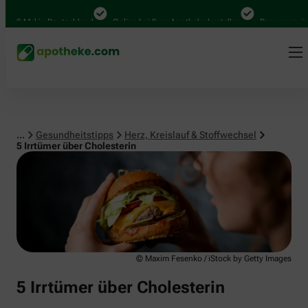
Herz, Kreislauf & Stoffwechsel
00 Mal in Deutschland
Online bei Ihrer Apotheke bestellen
Bequem zwische
...
Gesundheitstipps
Herz, Kreislauf & Stoffwechsel
5 Irrtümer über Cholesterin
© Maxim Fesenko / iStock by Getty Images
5 Irrtümer über Cholesterin