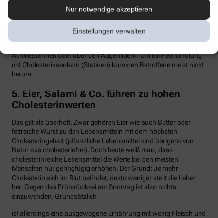
Nur notwendige akzeptieren
Hypercholesterinämie kommt bei etwa einer von 300 Personen
vor. Sind in der Familie Fälle von frühen Herzinfarkten, Stents oder
Bypass-Operationen bekannt, sollte man sein Cholesterin
Einstellungen verwalten
dringend überprüfen lassen. Anzeichen können auch gelbliche
Knötchen (Xanthome) unter der Haut sein, etwa an den
Achillessehnen oder über den Augenlidern. Um eine Behandlung
mit Cholesterinsenkern (Statinen) kommen Betroffene meist nicht
herum.
5. Eier, Salami & Co. führen zu hohen
Cholesterinwerten
Das gilt als überholt. Zwar gehören Eier wie auch Butter oder
fettreiche Wurst zu den Lebensmitteln mit dem höchsten
Cholesteringehalt (pflanzliche Lebensmittel sind übrigens von
Natur aus cholesterinfrei). Doch heute weiß man, dass
cholesterinreiche Lebensmittel die Werte bei den meisten
Menschen nur geringfügig erhöhen. Der Grund: Je mehr
Cholesterin sich im Blut befindet, desto weniger stellt die Leber
her. Gegen das Frühstücksei am Sonntag ist also nichts
einzuwenden. Grundsätzlich
ist allerdings eine ausgewogene Ernährung mit wenig Fleisch und