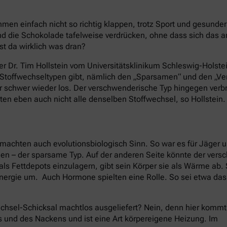
en einfach nicht so richtig klappen, trotz Sport und gesund
 die Schokolade tafelweise verdrücken, ohne dass sich das 
st da wirklich was dran?
er Dr. Tim Hollstein vom Universitätsklinikum Schleswig-Holstei
e Stoffwechseltypen gibt, nämlich den „Sparsamen“ und den „
nur schwer wieder los. Der verschwenderische Typ hingegen ver
ten eben auch nicht alle denselben Stoffwechsel, so Hollstein.
machten auch evolutionsbiologisch Sinn. So war es für Jäger 
nen – der sparsame Typ. Auf der anderen Seite könnte der ver
als Fettdepots einzulagern, gibt sein Körper sie als Wärme ab
nergie um. Auch Hormone spielten eine Rolle. So sei etwa da
chsel-Schicksal machtlos ausgeliefert? Nein, denn hier kommt
s und des Nackens und ist eine Art körpereigene Heizung. Im