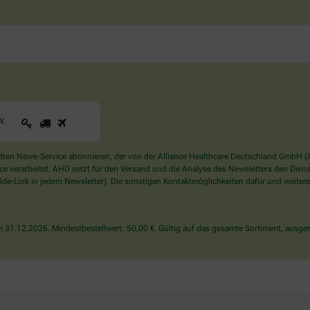
1
2
3
Sind
W
.
Sie
ein
Mensch?
en News-Service abonnieren, der von der Alliance Healthcare Deutschland GmbH (AH
Dann
verarbeitet. AHD setzt für den Versand und die Analyse des Newsletters den Dienstle
wählen
de-Link in jedem Newsletter). Die sonstigen Kontaktmöglichkeiten dafür und weitere
Sie
bitte
den
31.12.2026. Mindestbestellwert: 50,00 €. Gültig auf das gesamte Sortiment, ausges
LKW.