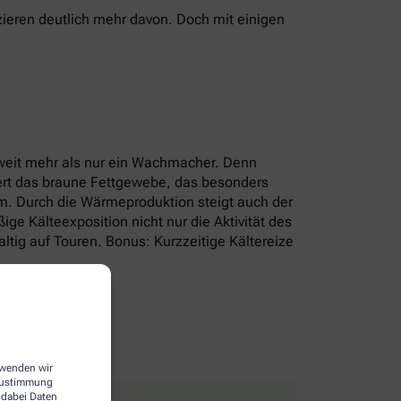
ieren deutlich mehr davon. Doch mit einigen
r weit mehr als nur ein Wachmacher. Denn
iert das braune Fettgewebe, das besonders
um. Durch die Wärmeproduktion steigt auch der
e Kälteexposition nicht nur die Aktivität des
tig auf Touren. Bonus: Kurzzeitige Kältereize
erwenden wir
 Zustimmung
 dabei Daten