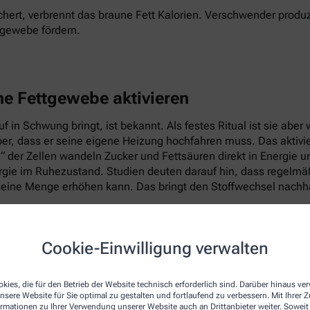
hert, verbrennt das braune Fett Kalorien. Verschwender produz
tgewebe fördern.
ne Fettgewebe aktivieren
 in Schwung bringt, ist bekannt. Als festes Ritual ist sie abe
per, dass er seine eigene Heizung hochfahren muss. Das aktiv
e“ der Zellen wandeln Zucker und Fettsäuren direkt in Energie 
ie im Ruhezustand. Studien deuten darauf hin, dass regelmäßig
eine Menge erhöhen kann. Das bringt den Stoffwechsel nachhal
Cookie-Einwilligung verwalten
kies, die für den Betrieb der Website technisch erforderlich sind. Darüber hinaus v
nsere Website für Sie optimal zu gestalten und fortlaufend zu verbessern. Mit Ihrer
ormationen zu Ihrer Verwendung unserer Website auch an Drittanbieter weiter. Soweit