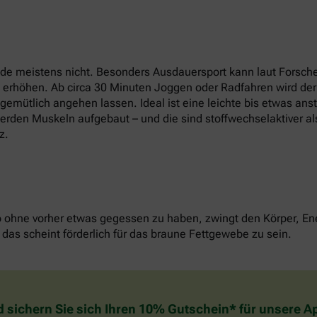
e meistens nicht. Besonders Ausdauersport kann laut Forsche
t erhöhen. Ab circa 30 Minuten Joggen oder Radfahren wird der
u gemütlich angehen lassen. Ideal ist eine leichte bis etwas an
erden Muskeln aufgebaut – und die sind stoffwechselaktiver als
z.
o ohne vorher etwas gegessen zu haben, zwingt den Körper, Ene
das scheint förderlich für das braune Fettgewebe zu sein.
d sichern Sie sich Ihren 10% Gutschein* für unsere 