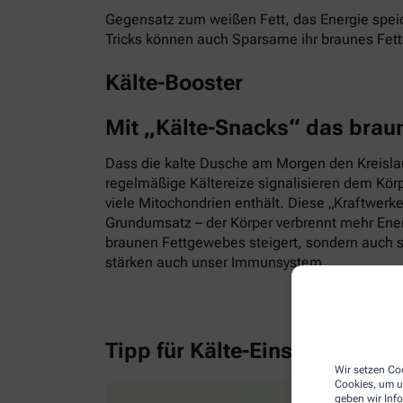
Gegensatz zum weißen Fett, das Energie speic
Tricks können auch Sparsame ihr braunes Fet
Kälte-Booster
Mit „Kälte-Snacks“ das brau
Dass die kalte Dusche am Morgen den Kreislauf
regelmäßige Kältereize signalisieren dem Kör
viele Mitochondrien enthält. Diese „Kraftwerk
Grundumsatz – der Körper verbrennt mehr Energ
braunen Fettgewebes steigert, sondern auch s
stärken auch unser Immunsystem.
Tipp für Kälte-Einsteiger
Wir setzen Coo
Cookies, um u
geben wir Inf