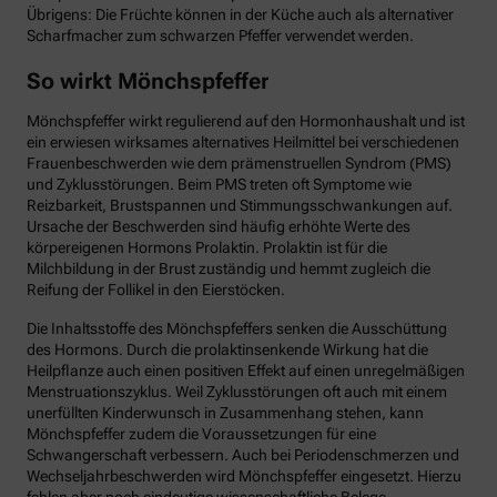
Übrigens: Die Früchte können in der Küche auch als alternativer
Scharfmacher zum schwarzen Pfeffer verwendet werden.
So wirkt Mönchspfeffer
Mönchspfeffer wirkt regulierend auf den Hormonhaushalt und ist
ein erwiesen wirksames alternatives Heilmittel bei verschiedenen
Frauenbeschwerden wie dem prämenstruellen Syndrom (PMS)
und Zyklusstörungen. Beim PMS treten oft Symptome wie
Reizbarkeit, Brustspannen und Stimmungsschwankungen auf.
Ursache der Beschwerden sind häufig erhöhte Werte des
körpereigenen Hormons Prolaktin. Prolaktin ist für die
Milchbildung in der Brust zuständig und hemmt zugleich die
Reifung der Follikel in den Eierstöcken.
Die Inhaltsstoffe des Mönchspfeffers senken die Ausschüttung
des Hormons. Durch die prolaktinsenkende Wirkung hat die
Heilpflanze auch einen positiven Effekt auf einen unregelmäßigen
Menstruationszyklus. Weil Zyklusstörungen oft auch mit einem
unerfüllten Kinderwunsch in Zusammenhang stehen, kann
Mönchspfeffer zudem die Voraussetzungen für eine
Schwangerschaft verbessern. Auch bei Periodenschmerzen und
Wechseljahrbeschwerden wird Mönchspfeffer eingesetzt. Hierzu