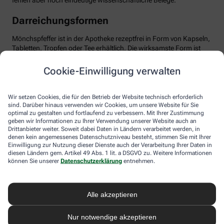
fehlen aber noch eindeutige wissenschaftliche Belege.
Darreichungsformen
Mönchspfeffer ist in der Apotheke rezeptfrei in Form von Kapseln,
Tabletten, Tropfen oder Tee erhältlich. Die wirksamste Form ist
das standardisierte Trockenextrakt, optimal dosiert mit etwa 20
mg pro Tag. Wichtig: Man sollte Geduld haben und das Präparat
Cookie-Einwilligung verwalten
mindestens über drei Menstruationszyklen einnehmen, bis sich
die positiven Effekte entfalten können. Mönchspfeffer ist in der
Regel gut verträglich. Dennoch sollten Sie die Anwendung ärztlich
Wir setzen Cookies, die für den Betrieb der Website technisch erforderlich
besprechen, besonders bei gleichzeitiger Einnahme von
sind. Darüber hinaus verwenden wir Cookies, um unsere Website für Sie
optimal zu gestalten und fortlaufend zu verbessern. Mit Ihrer Zustimmung
Medikamenten, die auf Dopamin-Rezeptoren wirken,
geben wir Informationen zu Ihrer Verwendung unserer Website auch an
beispielsweise bei psychischen Erkrankungen. Ebenso sollte
Drittanbieter weiter. Soweit dabei Daten in Ländern verarbeitet werden, in
Mönchspfeffer nicht in Schwangerschaft oder Stillzeit
denen kein angemessenes Datenschutzniveau besteht, stimmen Sie mit Ihrer
eingenommen werden, da er u.a. die Milchproduktion stören
Einwilligung zur Nutzung dieser Dienste auch der Verarbeitung Ihrer Daten in
kann.
diesen Ländern gem. Artikel 49 Abs. 1 lit. a DSGVO zu. Weitere Informationen
können Sie unserer
Datenschutzerklärung
entnehmen.
Alle akzeptieren
Nur notwendige akzeptieren