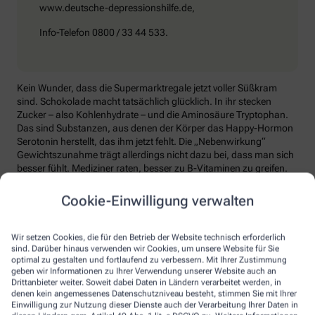
www.deutsche-depressionshilfe.de,
Info-Telefon 0800 / 33 44 533.
Kein Wunder, dass die Supermarktregale jetzt voller Süßkram
sind. Schokolade macht tatsächlich glücklich. In ihr stecken
Zucker – also Kohlenhydrate – und die Aminosäure Tryptophan.
Das sind Substanzen, aus denen der Körper das Happy-Hormon
Serotonin herstellt, das ihm jetzt fehlt. Die „Nebenwirkung“
Gewichtszunahme trägt allerdings nicht dazu bei, dass man sich
besser fühlt. Mediziner raten, besser zu B-Vitaminen zu greifen.
Die liefern unter anderem Baustoffe für Serotonin, fördern den
Energiestoffwechsel und unterstützen die Stressverarbeitung.
Cookie-Einwilligung verwalten
Kontraproduktiv beim Wintertief: sich einzuigeln und
zurückzuziehen. Im Gegenteil: Aktiv zu bleiben, mit Familie und
Wir setzen Cookies, die für den Betrieb der Website technisch erforderlich
Freunden etwas zu unternehmen, viel frische Luft zu tanken und
sind. Darüber hinaus verwenden wir Cookies, um unsere Website für Sie
sich zum Beispiel mit seinem Hobby intensiv zu beschäftigen, hebt
optimal zu gestalten und fortlaufend zu verbessern. Mit Ihrer Zustimmung
geben wir Informationen zu Ihrer Verwendung unserer Website auch an
die Laune. Dabei hilft, sich jeden Sonntag zu notieren, was man in
Drittanbieter weiter. Soweit dabei Daten in Ländern verarbeitet werden, in
der kommenden Woche Schönes machen will.
denen kein angemessenes Datenschutzniveau besteht, stimmen Sie mit Ihrer
Einwilligung zur Nutzung dieser Dienste auch der Verarbeitung Ihrer Daten in
Sommer-Feeling lässt sich auch zurückholen: mit anderen in