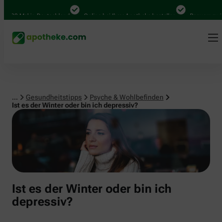
Psyche & Wohlbefinden
000 Mal in Deutschland
Online bei Ihrer Apotheke bestellen
Bequem zwische
...
Gesundheitstipps
Psyche & Wohlbefinden
Ist es der Winter oder bin ich depressiv?
Ist es der Winter oder bin ich
depressiv?