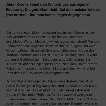
Jeder Zweite kennt den Winterblues aus eigener
Erfahrung. Die gute Nachricht: Bei den meisten ist das
jetzt normal. Und man kann einiges dagegen tun
Alle Jahre wieder: Man möchte am liebsten ein Murmeltier sein.
Sich vollfuttern, verkriechen und die dunkle Jahreszeit
verschlafen. Warum bloß sind wir jetzt so schlecht drauf? Weil wir
Lichtwesen sind. Tageslicht ist ein wichtiger Taktgeber für viele
Körperrhythmen. Strahlt die Sonne, schüttet unser Körper das
Hormon Serotonin aus. Das ist unser Glücklichmacher. Es wirkt
auf unser Gefühlssystem, bringt uns in gute Stimmung. Bei
Dunkelheit wird der Gegenspieler produziert, das Schlafhormon
Melatonin. In grauen und trüben Monaten stehen wir verstärkt
unter dem Einfluss dieses Schläfrigmachers.
Der wichtigste Rat gegen den Winterblues deshalb: Selbst bei
dicken Wolken jeden Tag rausgehen und dabei ab und zu in den
Himmel schauen. Die Helligkeit draußen beträgt selbst unter
grauen Wolken noch 7000 Lux. Das ist zwar weit weniger als
unterm klaren Sonnenhimmel, der mit 100.000 Lux strahlt. Aber
es ist hundertfach mehr als in geschlossenen Räumen, wo es in