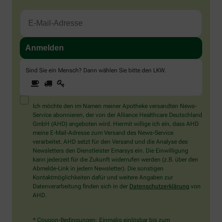
Sind Sie ein Mensch? Dann wählen Sie bitte
den LKW
.
1
2
3
Sind
Sie
ein
Mensch?
Ich möchte den im Namen meiner Apotheke versandten News-
Dann
Service abonnieren, der von der Alliance Healthcare Deutschland
wählen
GmbH (AHD) angeboten wird. Hiermit willige ich ein, dass AHD
Sie
meine E-Mail-Adresse zum Versand des News-Service
bitte
verarbeitet. AHD setzt für den Versand und die Analyse des
den
Newsletters den Dienstleister Emarsys ein. Die Einwilligung
LKW.
kann jederzeit für die Zukunft widerrufen werden (z.B. über den
Abmelde-Link in jedem Newsletter). Die sonstigen
Kontaktmöglichkeiten dafür und weitere Angaben zur
Datenverarbeitung finden sich in der
Datenschutzerklärung
von
AHD.
* Coupon-Bedingungen: Einmalig einlösbar bis zum