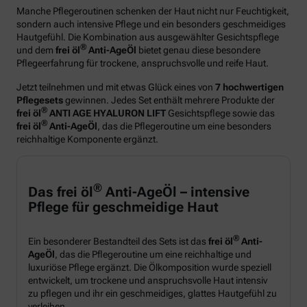
Manche Pflegeroutinen schenken der Haut nicht nur Feuchtigkeit,
sondern auch intensive Pflege und ein besonders geschmeidiges
Hautgefühl. Die Kombination aus ausgewählter Gesichtspflege
®
und dem
frei öl
Anti-AgeÖl
bietet genau diese besondere
Pflegeerfahrung für trockene, anspruchsvolle und reife Haut.
Jetzt teilnehmen und mit etwas Glück eines von
7 hochwertigen
Pflegesets
gewinnen. Jedes Set enthält mehrere Produkte der
®
frei öl
ANTI AGE HYALURON LIFT
Gesichtspflege sowie das
®
frei öl
Anti-AgeÖl
, das die Pflegeroutine um eine besonders
reichhaltige Komponente ergänzt.
®
Das frei öl
Anti-AgeÖl – intensive
Pflege für geschmeidige Haut
®
Ein besonderer Bestandteil des Sets ist das
frei öl
Anti-
AgeÖl
, das die Pflegeroutine um eine reichhaltige und
luxuriöse Pflege ergänzt. Die Ölkomposition wurde speziell
entwickelt, um trockene und anspruchsvolle Haut intensiv
zu pflegen und ihr ein geschmeidiges, glattes Hautgefühl zu
verleihen.