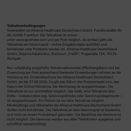
Teilnahmebedingungen
Veranstalter ist Alliance Healthcare Deutschland GmbH, Franklinstraße 46-
48, 60486 Frankfurt. Die Teilnahme ist online
unter www.apotheke.com und per Post möglich. So einfach geht die
Teilnahme am Gewinnspiel – online Eingabemaske ausfüllen und
teilnehmen oder Postkarte senden an: Alliance Healthcare Deutschland
GmbH, Despina Kalaitzidou, Stichwort „FreiÖl“, Pragstraße 154, 70376
Stuttgart.
Nur vollständig ausgefüllte Teilnahmeformulare (Pflichtangaben) und bei
Zusendung per Post ausreichend frankierte Einsendungen nehmen an der
Verlosung teil. Einsendeschluss bei Alliance Healthcare Deutschland
GmbH, ist der 31.08.2026. Es gilt das Datum des Poststempels bzw. das
Datum der Online-Teilnahme. Der Rechtsweg ist ausgeschlossen. Die
Teilnahme ist nur unmittelbar möglich; das heißt, eine Teilnahme über
Dritte – insbesondere sog. Gewinnspielclubs oder Gewinnspielagenturen –
ist ausgeschlossen. Pro Person ist nur eine Teilnahme möglich.
Minderjährige und Mitarbeiter der Alliance Healthcare Deutschland GmbH
dürfen nicht teilnehmen. Die Teilnahme an dem Gewinnspiel ist kostenlos
und nicht an einem Produktkauf gebunden. Die Barablöse der Gewinne ist
nicht möglich. Die Gewinner werden aus allen Teilnehmern ausgelost und
schriftlich benachrichtigt.