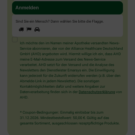
Sind Sie ein Mensch? Dann wählen Sie bitte
die Flagge
.
1
2
3
Sind
Sie
ein
Mensch?
Ich möchte den im Namen meiner Apotheke versandten News-
Dann
Service abonnieren, der von der Alliance Healthcare Deutschland
wählen
GmbH (AHD) angeboten wird. Hiermit willige ich ein, dass AHD
Sie
meine E-Mail-Adresse zum Versand des News-Service
bitte
verarbeitet. AHD setzt für den Versand und die Analyse des
die
Newsletters den Dienstleister Emarsys ein. Die Einwilligung
Flagge.
kann jederzeit für die Zukunft widerrufen werden (z.B. über den
Abmelde-Link in jedem Newsletter). Die sonstigen
Kontaktmöglichkeiten dafür und weitere Angaben zur
Datenverarbeitung finden sich in der
Datenschutzerklärung
von
AHD.
* Coupon-Bedingungen: Einmalig einlösbar bis zum
31.12.2026. Mindestbestellwert: 50,00 €. Gültig auf das
gesamte Sortiment, ausgeschlossen rezeptpflichtige Produkte.