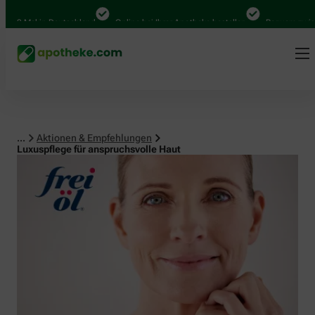
Mal in Deutschland
Online bei Ihrer Apotheke bestellen
Bequem zwischen A
...
Aktionen & Empfehlungen
Luxuspflege für anspruchsvolle Haut