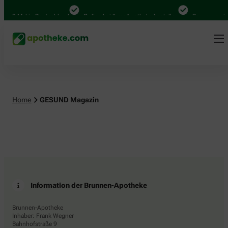
.000 Mal in Deutschland
Online bei Ihrer Apotheke bestellen
Bequem zwisc
Home
GESUND Magazin
Information der Brunnen-Apotheke
Brunnen-Apotheke
Inhaber: Frank Wegner
Bahnhofstraße 9