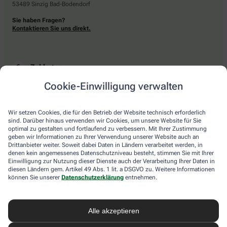
53489 Sinzig Bad-Bodendorf
Sie haben Fragen?
Kontaktieren Sie uns direkt.
Zahlarten
Cookie-Einwilligung verwalten
Bar oder mit einer anderen akzeptierten Zahlungsart Ihrer Apotheke vor Ort.
Wir setzen Cookies, die für den Betrieb der Website technisch erforderlich
sind. Darüber hinaus verwenden wir Cookies, um unsere Website für Sie
Lieferarten
optimal zu gestalten und fortlaufend zu verbessern. Mit Ihrer Zustimmung
geben wir Informationen zu Ihrer Verwendung unserer Website auch an
Drittanbieter weiter. Soweit dabei Daten in Ländern verarbeitet werden, in
Abholung in der Apotheke
denen kein angemessenes Datenschutzniveau besteht, stimmen Sie mit Ihrer
Botendienstlieferung
Einwilligung zur Nutzung dieser Dienste auch der Verarbeitung Ihrer Daten in
diesen Ländern gem. Artikel 49 Abs. 1 lit. a DSGVO zu. Weitere Informationen
können Sie unserer
Datenschutzerklärung
entnehmen.
apotheke.com Informationen
Alle akzeptieren
Newsletter