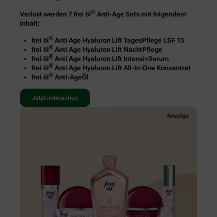
®
Verlost werden 7 frei öl
Anti-Age Sets mit folgendem
Inhalt:
®
frei öl
Anti Age Hyaluron Lift TagesPflege LSF 15
®
frei öl
Anti Age Hyaluron Lift NachtPflege
®
frei öl
Anti Age Hyaluron Lift IntensivSerum
®
frei öl
Anti Age Hyaluron Lift All-In-One Konzentrat
®
frei öl
Anti-AgeÖl
Jetzt mitmachen