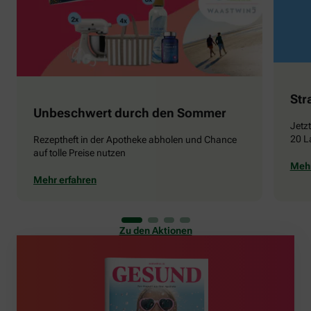
Str
Unbeschwert durch den Sommer
Jetz
20 L
Rezeptheft in der Apotheke abholen und Chance
auf tolle Preise nutzen
Mehr
Mehr erfahren
Zu den Aktionen