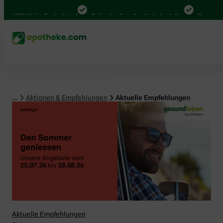
00 Mal in Deutschland
Online bei Ihrer Apotheke bestellen
Bequem zwischen
...
Aktionen & Empfehlungen
Aktuelle Empfehlungen
Aktuelle Empfehlungen