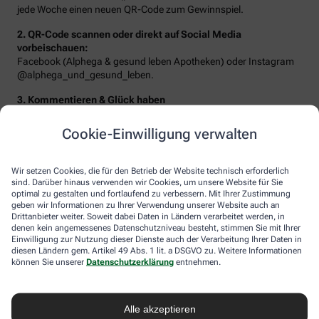
jede Woche einen neuen QR-Code zum Gewinnspiel.
2. QR-Code scannen oder direkt auf Social Media
vorbeischauen:
Facebook (Alphega & gesund leben Apotheken) oder Instagram
@alphega_und_gesund_leben.
3. Kommentieren & Glück haben
Beantworten Sie die Frage der Woche oder erzählen Sie von Ihrem
Traumziel – schon landen Sie im Lostopf!
Cookie-Einwilligung verwalten
Wir setzen Cookies, die für den Betrieb der Website technisch erforderlich
sind. Darüber hinaus verwenden wir Cookies, um unsere Website für Sie
optimal zu gestalten und fortlaufend zu verbessern. Mit Ihrer Zustimmung
geben wir Informationen zu Ihrer Verwendung unserer Website auch an
Drittanbieter weiter. Soweit dabei Daten in Ländern verarbeitet werden, in
denen kein angemessenes Datenschutzniveau besteht, stimmen Sie mit Ihrer
Einwilligung zur Nutzung dieser Dienste auch der Verarbeitung Ihrer Daten in
diesen Ländern gem. Artikel 49 Abs. 1 lit. a DSGVO zu. Weitere Informationen
können Sie unserer
Datenschutzerklärung
entnehmen.
Sie erwarten folgende Gewinne:
Alle akzeptieren