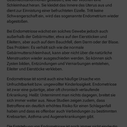
Schleimhaut heran. Sie kleidet das Innere des Uterus aus und
dient zur Einnistung einer befruchteten Eizelle. Tritt keine
Schwangerschaft ein, wird das sogenannte Endometrium wieder
abgestoßen.
Bei Endometriose wächst ein solches Gewebe jedoch auch
außerhalb der Gebärmutter, etwa auf den Eierstöcken und
Eileitern, aber auch auf dem Bauchfell, dem Darm oder der Blase.
Das Problem: Es verhält sich wie die normale
Gebärmutterschleimhaut, kann aber nicht über die natürliche
Menstruation wieder ausgeschieden werden. So können sich
Zysten bilden, Entzündungen und Vernarbungen entstehen,
Eileiter und Eierstöcke verkleben.
Endometriose ist somit auch eine häufige Ursache von
Unfruchtbarkeit bzw. ungewollter Kinderlosigkeit. Endometriose
ist zwar eine gutartige, aber oft chronisch verlaufende
Erkrankung. Heißt: Unternimmt man nichts dagegen, breitet sie
sich immer weiter aus. Neue Studien zeigen zudem, dass
Betroffene ein deutlich erhöhtes Risiko für einen Schlaganfall
haben und dass es offenbar auch Verbindungen zu bestimmten
Krebsarten, Asthma und Augenerkrankungen gibt.
Die Entstehung von Endometriose ist noch immer nicht eindeutig