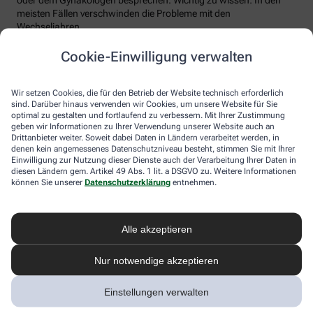
meisten Fällen verschwinden die Probleme mit den
Wechseljahren.
Voraussetzung für eine erfolgreiche Behandlung ist allerdings
Cookie-Einwilligung verwalten
immer, dass die Endometriose auch als solche erkannt wird.
Regelmäßig heftige Regelschmerzen sollten Frauen deshalb ernst
nehmen und ärztlich abklären lassen. Und sich auf keinen Fall
Wir setzen Cookies, die für den Betrieb der Website technisch erforderlich
einreden lassen, sie seien normal.
sind. Darüber hinaus verwenden wir Cookies, um unsere Website für Sie
optimal zu gestalten und fortlaufend zu verbessern. Mit Ihrer Zustimmung
geben wir Informationen zu Ihrer Verwendung unserer Website auch an
Drittanbieter weiter. Soweit dabei Daten in Ländern verarbeitet werden, in
denen kein angemessenes Datenschutzniveau besteht, stimmen Sie mit Ihrer
Einwilligung zur Nutzung dieser Dienste auch der Verarbeitung Ihrer Daten in
diesen Ländern gem. Artikel 49 Abs. 1 lit. a DSGVO zu. Weitere Informationen
können Sie unserer
Datenschutzerklärung
entnehmen.
Alle akzeptieren
Melden Sie sich hier an und sichern Sie
Nur notwendige akzeptieren
sich Ihren 10% Gutschein* für unsere
Apotheke
Einstellungen verwalten