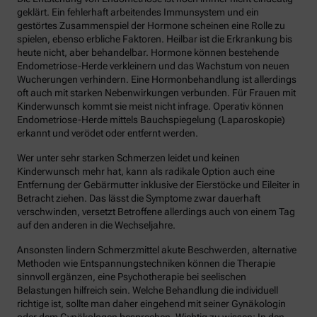
geklärt. Ein fehlerhaft arbeitendes Immunsystem und ein
gestörtes Zusammenspiel der Hormone scheinen eine Rolle zu
spielen, ebenso erbliche Faktoren. Heilbar ist die Erkrankung bis
heute nicht, aber behandelbar. Hormone können bestehende
Endometriose-Herde verkleinern und das Wachstum von neuen
Wucherungen verhindern. Eine Hormonbehandlung ist allerdings
oft auch mit starken Nebenwirkungen verbunden. Für Frauen mit
Kinderwunsch kommt sie meist nicht infrage. Operativ können
Endometriose-Herde mittels Bauchspiegelung (Laparoskopie)
erkannt und verödet oder entfernt werden.
Wer unter sehr starken Schmerzen leidet und keinen
Kinderwunsch mehr hat, kann als radikale Option auch eine
Entfernung der Gebärmutter inklusive der Eierstöcke und Eileiter in
Betracht ziehen. Das lässt die Symptome zwar dauerhaft
verschwinden, versetzt Betroffene allerdings auch von einem Tag
auf den anderen in die Wechseljahre.
Ansonsten lindern Schmerzmittel akute Beschwerden, alternative
Methoden wie Entspannungstechniken können die Therapie
sinnvoll ergänzen, eine Psychotherapie bei seelischen
Belastungen hilfreich sein. Welche Behandlung die individuell
richtige ist, sollte man daher eingehend mit seiner Gynäkologin
oder dem Gynäkologen besprechen. Wichtig zu wissen: In den