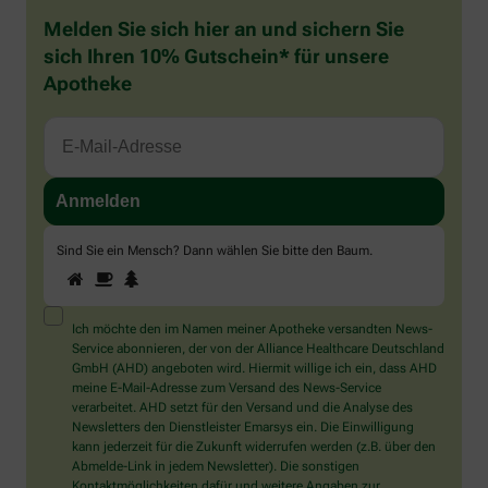
Melden Sie sich hier an und sichern Sie
sich Ihren 10% Gutschein* für unsere
Apotheke
Sind Sie ein Mensch? Dann wählen Sie bitte
den Baum
.
1
2
3
Sind
Sie
ein
Mensch?
Ich möchte den im Namen meiner Apotheke versandten News-
Dann
Service abonnieren, der von der Alliance Healthcare Deutschland
wählen
GmbH (AHD) angeboten wird. Hiermit willige ich ein, dass AHD
Sie
meine E-Mail-Adresse zum Versand des News-Service
bitte
verarbeitet. AHD setzt für den Versand und die Analyse des
den
Newsletters den Dienstleister Emarsys ein. Die Einwilligung
Baum.
kann jederzeit für die Zukunft widerrufen werden (z.B. über den
Abmelde-Link in jedem Newsletter). Die sonstigen
Kontaktmöglichkeiten dafür und weitere Angaben zur