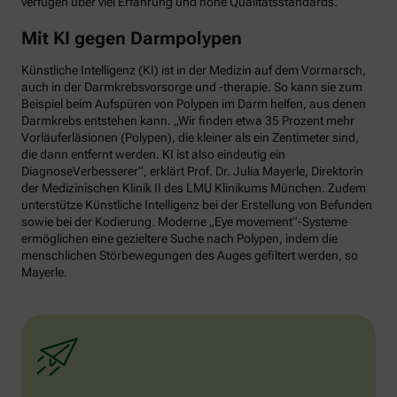
verfügen über viel Erfahrung und hohe Qualitätsstandards.
Mit KI gegen Darmpolypen
Künstliche Intelligenz (KI) ist in der Medizin auf dem Vormarsch,
auch in der Darmkrebsvorsorge und -therapie. So kann sie zum
Beispiel beim Aufspüren von Polypen im Darm helfen, aus denen
Darmkrebs entstehen kann. „Wir finden etwa 35 Prozent mehr
Vorläuferläsionen (Polypen), die kleiner als ein Zentimeter sind,
die dann entfernt werden. KI ist also eindeutig ein
DiagnoseVerbesserer“, erklärt Prof. Dr. Julia Mayerle, Direktorin
der Medizinischen Klinik II des LMU Klinikums München. Zudem
unterstütze Künstliche Intelligenz bei der Erstellung von Befunden
sowie bei der Kodierung. Moderne „Eye movement“-Systeme
ermöglichen eine gezieltere Suche nach Polypen, indem die
menschlichen Störbewegungen des Auges gefiltert werden, so
Mayerle.