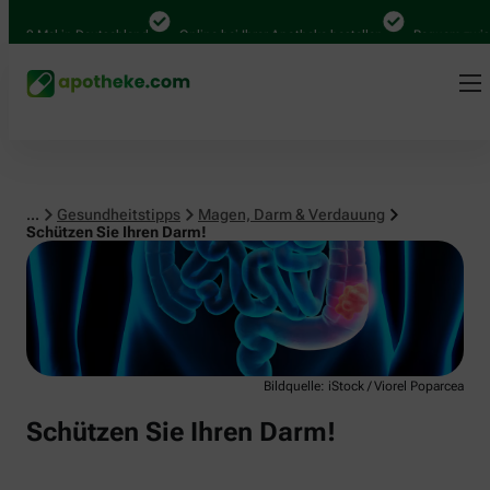
Magen, Darm & Verdauung
 Mal in Deutschland
Online bei Ihrer Apotheke bestellen
Bequem zwischen 
...
Gesundheitstipps
Magen, Darm & Verdauung
Schützen Sie Ihren Darm!
Bildquelle: iStock / Viorel Poparcea
Schützen Sie Ihren Darm!