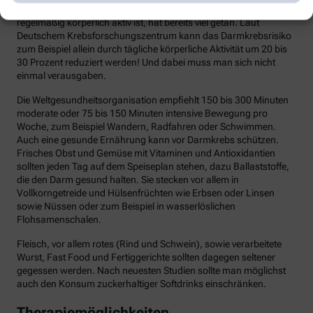
Alkoholkonsum einschränkt, Übergewicht vermeidet und
regelmäßig körperlich aktiv ist, hat bereits viel getan. Laut
Deutschem Krebsforschungszentrum kann das Darmkrebsrisiko
zum Beispiel allein durch tägliche körperliche Aktivität um 20 bis
30 Prozent reduziert werden! Und dabei muss man sich nicht
einmal verausgaben.
Die Weltgesundheitsorganisation empfiehlt 150 bis 300 Minuten
moderate oder 75 bis 150 Minuten intensive Bewegung pro
Woche, zum Beispiel Wandern, Radfahren oder Schwimmen.
Auch eine gesunde Ernährung kann vor Darmkrebs schützen.
Frisches Obst und Gemüse mit Vitaminen und Antioxidantien
sollten jeden Tag auf dem Speiseplan stehen, dazu Ballaststoffe,
die den Darm gesund halten. Sie stecken vor allem in
Vollkorngetreide und Hülsenfrüchten wie Erbsen oder Linsen
sowie Nüssen oder zum Beispiel in wasserlöslichen
Flohsamenschalen.
Fleisch, vor allem rotes (Rind und Schwein), sowie verarbeitete
Wurst, Fast Food und Fertiggerichte sollten dagegen seltener
gegessen werden. Nach neuesten Studien sollte man möglichst
auch den Konsum zuckerhaltiger Softdrinks einschränken.
Therapiemöglichkeiten