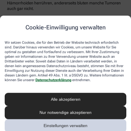
Hämorrhoiden herrühren, andererseits bluten manche Tumoren
auch gar nicht.
Wichtig: Bei Verdacht auf erblichen oder familiär gehäuften
Darmkrebs sollte man deutlich früher zur Darmspiegelung gehen!
Cookie-Einwilligung verwalten
Sprechen Sie in diesem Fall mit Ihrem Arzt oder Ihrer Ärztin. Als
Faustregel bei familiär gehäuftem Darmkrebs gilt, dass die
Untersuchung zehn Jahre vor dem Erkrankungsalter der
Wir setzen Cookies, die für den Betrieb der Website technisch erforderlich
betroffenen Verwandten stattfinden sollte. Viele Krankenkassen
sind. Darüber hinaus verwenden wir Cookies, um unsere Website für Sie
optimal zu gestalten und fortlaufend zu verbessern. Mit Ihrer Zustimmung
übernehmen bei Patienten mit erhöhtem Darmkrebsrisiko meist
geben wir Informationen zu Ihrer Verwendung unserer Website auch an
auch die Kosten einer intensivierten Darmkrebsvorsorge, obwohl
Drittanbieter weiter. Soweit dabei Daten in Ländern verarbeitet werden, in
dies über die gesetzliche Darmkrebsvorsorge hinausgeht.
denen kein angemessenes Datenschutzniveau besteht, stimmen Sie mit Ihrer
Einwilligung zur Nutzung dieser Dienste auch der Verarbeitung Ihrer Daten in
Andere Vorsorgeuntersuchungen, wie etwa die
diesen Ländern gem. Artikel 49 Abs. 1 lit. a DSGVO zu. Weitere Informationen
Kapselendoskopie oder die computertomographische
können Sie unserer
Datenschutzerklärung
entnehmen.
Kolonographie, die von manchen Ärzten als individuelle
Gesundheitsleistungen (IGeL) angeboten und selbst bezahlt
werden müssen, empfehlen Fachgesellschaften wie die Deutsche
Alle akzeptieren
Krebshilfe derzeit nicht.
Darmkrebs vorbeugen
Nur notwendige akzeptieren
Mit einer gesunden Lebensweise kann jeder sein Darmkrebsrisiko
Einstellungen verwalten
deutlich senken. Wer das Rauchen aufgibt und seinen