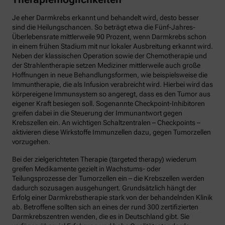
Je eher Darmkrebs erkannt und behandelt wird, desto besser
sind die Heilungschancen. So beträgt etwa die Fünf-Jahres-
Überlebensrate mittlerweile 90 Prozent, wenn Darmkrebs schon
in einem frühen Stadium mit nur lokaler Ausbreitung erkannt wird.
Neben der klassischen Operation sowie der Chemotherapie und
der Strahlentherapie setzen Mediziner mittlerweile auch große
Hoffnungen in neue Behandlungsformen, wie beispielsweise die
Immuntherapie, die als Infusion verabreicht wird. Hierbei wird das
körpereigene Immunsystem so angeregt, dass es den Tumor aus
eigener Kraft besiegen soll. Sogenannte Checkpoint-Inhibitoren
greifen dabei in die Steuerung der Immunantwort gegen
Krebszellen ein. An wichtigen Schaltzentralen – Checkpoints –
aktivieren diese Wirkstoffe Immunzellen dazu, gegen Tumorzellen
vorzugehen.
Bei der zielgerichteten Therapie (targeted therapy) wiederum
greifen Medikamente gezielt in Wachstums- oder
Teilungsprozesse der Tumorzellen ein – die Krebszellen werden
dadurch sozusagen ausgehungert. Grundsätzlich hängt der
Erfolg einer Darmkrebstherapie stark von der behandelnden Klinik
ab. Betroffene sollten sich an eines der rund 300 zertifizierten
Darmkrebszentren wenden, die es in Deutschland gibt. Sie