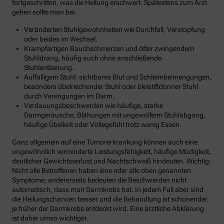
fortgeschritten, was die Heilung erschwert. Spätestens zum Arzt
gehen sollte man bei:
Veränderten Stuhlgewohnheiten wie Durchfall, Verstopfung
oder beides im Wechsel.
Krampfartigen Bauchschmerzen und öfter zwingendem
Stuhldrang, häufig auch ohne anschließende
Stuhlentleerung.
Auffälligem Stuhl: sichtbares Blut und Schleimbeimengungen,
besonders übelriechender Stuhl oder bleistiftdünner Stuhl
durch Verengungen im Darm.
Verdauungsbeschwerden wie häufige, starke
Darmgeräusche, Blähungen mit ungewolltem Stuhlabgang,
häufige Übelkeit oder Völlegefühl trotz wenig Essen.
Ganz allgemein auf eine Tumorerkrankung können auch eine
ungewöhnlich verminderte Leistungsfähigkeit, häufige Müdigkeit,
deutlicher Gewichtsverlust und Nachtschweiß hindeuten. Wichtig:
Nicht alle Betroffenen haben eine oder alle oben genannten
Symptome; andererseits bedeuten die Beschwerden nicht
automatisch, dass man Darmkrebs hat. In jedem Fall aber sind
die Heilungschancen besser und die Behandlung ist schonender,
je früher der Darmkrebs entdeckt wird. Eine ärztliche Abklärung
ist daher umso wichtiger.