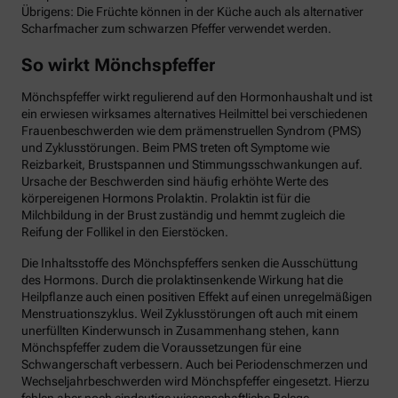
Übrigens: Die Früchte können in der Küche auch als alternativer
Scharfmacher zum schwarzen Pfeffer verwendet werden.
So wirkt Mönchspfeffer
Mönchspfeffer wirkt regulierend auf den Hormonhaushalt und ist
ein erwiesen wirksames alternatives Heilmittel bei verschiedenen
Frauenbeschwerden wie dem prämenstruellen Syndrom (PMS)
und Zyklusstörungen. Beim PMS treten oft Symptome wie
Reizbarkeit, Brustspannen und Stimmungsschwankungen auf.
Ursache der Beschwerden sind häufig erhöhte Werte des
körpereigenen Hormons Prolaktin. Prolaktin ist für die
Milchbildung in der Brust zuständig und hemmt zugleich die
Reifung der Follikel in den Eierstöcken.
Die Inhaltsstoffe des Mönchspfeffers senken die Ausschüttung
des Hormons. Durch die prolaktinsenkende Wirkung hat die
Heilpflanze auch einen positiven Effekt auf einen unregelmäßigen
Menstruationszyklus. Weil Zyklusstörungen oft auch mit einem
unerfüllten Kinderwunsch in Zusammenhang stehen, kann
Mönchspfeffer zudem die Voraussetzungen für eine
Schwangerschaft verbessern. Auch bei Periodenschmerzen und
Wechseljahrbeschwerden wird Mönchspfeffer eingesetzt. Hierzu