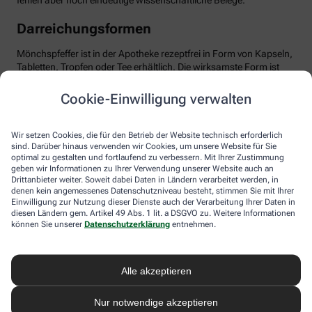
fehlen aber noch eindeutige wissenschaftliche Belege.
Darreichungsformen
Mönchspfeffer ist in der Apotheke rezeptfrei in Form von Kapseln,
Tabletten, Tropfen oder Tee erhältlich. Die wirksamste Form ist
das standardisierte Trockenextrakt, optimal dosiert mit etwa 20
mg pro Tag. Wichtig: Man sollte Geduld haben und das Präparat
Cookie-Einwilligung verwalten
mindestens über drei Menstruationszyklen einnehmen, bis sich
die positiven Effekte entfalten können. Mönchspfeffer ist in der
Regel gut verträglich. Dennoch sollten Sie die Anwendung ärztlich
Wir setzen Cookies, die für den Betrieb der Website technisch erforderlich
besprechen, besonders bei gleichzeitiger Einnahme von
sind. Darüber hinaus verwenden wir Cookies, um unsere Website für Sie
optimal zu gestalten und fortlaufend zu verbessern. Mit Ihrer Zustimmung
Medikamenten, die auf Dopamin-Rezeptoren wirken,
geben wir Informationen zu Ihrer Verwendung unserer Website auch an
beispielsweise bei psychischen Erkrankungen. Ebenso sollte
Drittanbieter weiter. Soweit dabei Daten in Ländern verarbeitet werden, in
Mönchspfeffer nicht in Schwangerschaft oder Stillzeit
denen kein angemessenes Datenschutzniveau besteht, stimmen Sie mit Ihrer
eingenommen werden, da er u.a. die Milchproduktion stören
Einwilligung zur Nutzung dieser Dienste auch der Verarbeitung Ihrer Daten in
kann.
diesen Ländern gem. Artikel 49 Abs. 1 lit. a DSGVO zu. Weitere Informationen
können Sie unserer
Datenschutzerklärung
entnehmen.
Alle akzeptieren
Nur notwendige akzeptieren