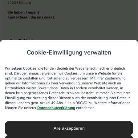
54634 Bitburg
Sie haben Fragen?
Kontaktieren Sie uns direkt.
Zahlarten
Cookie-Einwilligung verwalten
Bar oder mit einer anderen akzeptierten Zahlungsart Ihrer Apotheke vor Ort.
Wir setzen Cookies, die für den Betrieb der Website technisch erforderlich
sind. Darüber hinaus verwenden wir Cookies, um unsere Website für Sie
Lieferarten
optimal zu gestalten und fortlaufend zu verbessern. Mit Ihrer Zustimmung
geben wir Informationen zu Ihrer Verwendung unserer Website auch an
Drittanbieter weiter. Soweit dabei Daten in Ländern verarbeitet werden, in
Abholung in der Apotheke
denen kein angemessenes Datenschutzniveau besteht, stimmen Sie mit Ihrer
Botendienstlieferung
Einwilligung zur Nutzung dieser Dienste auch der Verarbeitung Ihrer Daten in
diesen Ländern gem. Artikel 49 Abs. 1 lit. a DSGVO zu. Weitere Informationen
können Sie unserer
Datenschutzerklärung
entnehmen.
apotheke.com Informationen
Alle akzeptieren
Newsletter