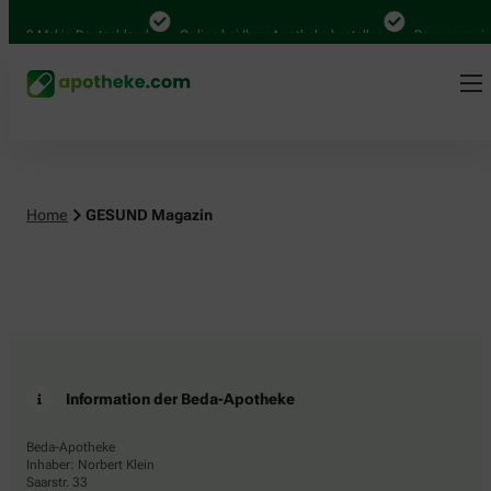
.000 Mal in Deutschland
Online bei Ihrer Apotheke bestellen
Bequem zwisc
Home
GESUND Magazin
Information der Beda-Apotheke
Beda-Apotheke
Inhaber: Norbert Klein
Saarstr. 33