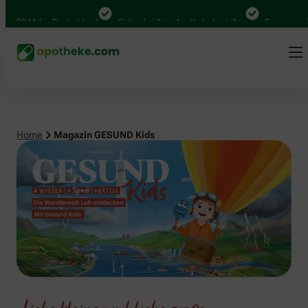
 in Deutschland
Online bei Ihrer Apotheke bestellen
Bequem zwischen Abho
Home
Magazin GESUND Kids