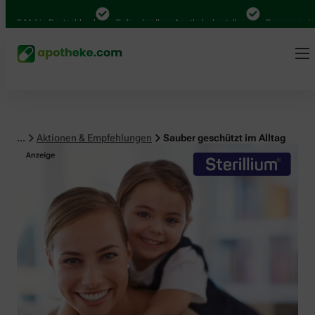
 Mal in Deutschland
Online bei Ihrer Apotheke bestellen
Bequem zwischen 
...
Aktionen & Empfehlungen
Sauber geschützt im Alltag