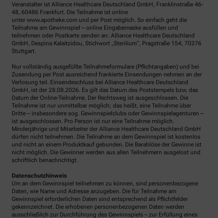
Veranstalter ist Alliance Healthcare Deutschland GmbH, Franklinstraße 46-
48, 60486 Frankfurt. Die Teilnahme ist online
unter www.apotheke.com und per Post möglich. So einfach geht die
Teilnahme am Gewinnspiel – online Eingabemaske ausfüllen und
teilnehmen oder Postkarte senden an: Alliance Healthcare Deutschland
GmbH, Despina Kalaitzidou, Stichwort „Sterilium“, Pragstraße 154, 70376
Stuttgart.
Nur vollständig ausgefüllte Teilnahmeformulare (Pflichtangaben) und bei
Zusendung per Post ausreichend frankierte Einsendungen nehmen an der
Verlosung teil. Einsendeschluss bei Alliance Healthcare Deutschland
GmbH, ist der 28.08.2026. Es gilt das Datum des Poststempels bzw. das
Datum der Online-Teilnahme. Der Rechtsweg ist ausgeschlossen. Die
Teilnahme ist nur unmittelbar möglich; das heißt, eine Teilnahme über
Dritte – insbesondere sog. Gewinnspielclubs oder Gewinnspielagenturen –
ist ausgeschlossen. Pro Person ist nur eine Teilnahme möglich.
Minderjährige und Mitarbeiter der Alliance Healthcare Deutschland GmbH
dürfen nicht teilnehmen. Die Teilnahme an dem Gewinnspiel ist kostenlos
und nicht an einem Produktkauf gebunden. Die Barablöse der Gewinne ist
nicht möglich. Die Gewinner werden aus allen Teilnehmern ausgelost und
schriftlich benachrichtigt.
Datenschutzhinweis
Um an dem Gewinnspiel teilnehmen zu können, sind personenbezogene
Daten, wie Name und Adresse anzugeben. Die für Teilnahme am
Gewinnspiel erforderlichen Daten sind entsprechend als Pflichtfelder
gekennzeichnet. Die erhobenen personenbezogenen Daten werden
ausschließlich zur Durchführung des Gewinnspiels – zur Erfüllung eines