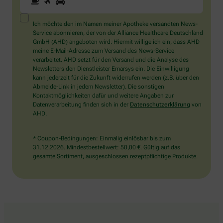
Sie
ein
Mensch?
Ich möchte den im Namen meiner Apotheke versandten News-
Dann
Service abonnieren, der von der Alliance Healthcare Deutschland
wählen
GmbH (AHD) angeboten wird. Hiermit willige ich ein, dass AHD
Sie
meine E-Mail-Adresse zum Versand des News-Service
bitte
verarbeitet. AHD setzt für den Versand und die Analyse des
das
Newsletters den Dienstleister Emarsys ein. Die Einwilligung
Flugzeug.
kann jederzeit für die Zukunft widerrufen werden (z.B. über den
Abmelde-Link in jedem Newsletter). Die sonstigen
Kontaktmöglichkeiten dafür und weitere Angaben zur
Datenverarbeitung finden sich in der
Datenschutzerklärung
von
AHD.
* Coupon-Bedingungen: Einmalig einlösbar bis zum
31.12.2026. Mindestbestellwert: 50,00 €. Gültig auf das
gesamte Sortiment, ausgeschlossen rezeptpflichtige Produkte.