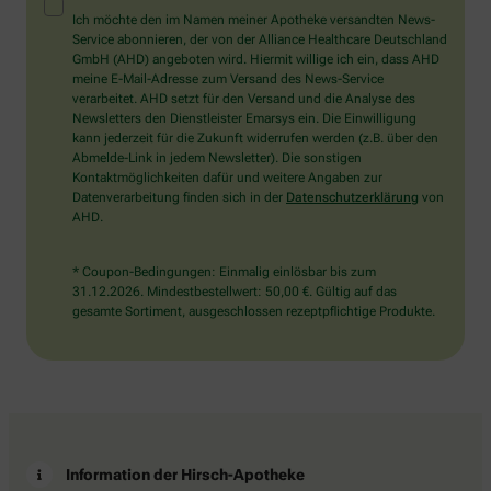
Mensch?
Ich möchte den im Namen meiner Apotheke versandten News-
Dann
Service abonnieren, der von der Alliance Healthcare Deutschland
wählen
GmbH (AHD) angeboten wird. Hiermit willige ich ein, dass AHD
Sie
meine E-Mail-Adresse zum Versand des News-Service
bitte
verarbeitet. AHD setzt für den Versand und die Analyse des
die
Newsletters den Dienstleister Emarsys ein. Die Einwilligung
Tasse.
kann jederzeit für die Zukunft widerrufen werden (z.B. über den
Abmelde-Link in jedem Newsletter). Die sonstigen
Kontaktmöglichkeiten dafür und weitere Angaben zur
Datenverarbeitung finden sich in der
Datenschutzerklärung
von
AHD.
* Coupon-Bedingungen: Einmalig einlösbar bis zum
31.12.2026. Mindestbestellwert: 50,00 €. Gültig auf das
gesamte Sortiment, ausgeschlossen rezeptpflichtige Produkte.
Information der Hirsch-Apotheke