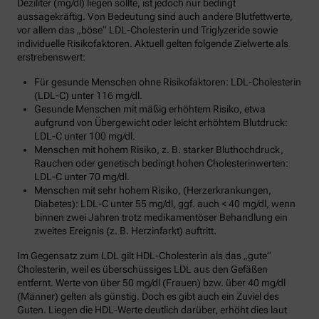
Deziliter (mg/dl) liegen sollte, ist jedoch nur bedingt
aussagekräftig. Von Bedeutung sind auch andere Blutfettwerte,
vor allem das „böse“ LDL-Cholesterin und Triglyzeride sowie
individuelle Risikofaktoren. Aktuell gelten folgende Zielwerte als
erstrebenswert:
Für gesunde Menschen ohne Risikofaktoren: LDL-Cholesterin
(LDL-C) unter 116 mg/dl.
Gesunde Menschen mit mäßig erhöhtem Risiko, etwa
aufgrund von Übergewicht oder leicht erhöhtem Blutdruck:
LDL-C unter 100 mg/dl.
Menschen mit hohem Risiko, z. B. starker Bluthochdruck,
Rauchen oder genetisch bedingt hohen Cholesterinwerten:
LDL-C unter 70 mg/dl.
Menschen mit sehr hohem Risiko, (Herzerkrankungen,
Diabetes): LDL-C unter 55 mg/dl, ggf. auch < 40 mg/dl, wenn
binnen zwei Jahren trotz medikamentöser Behandlung ein
zweites Ereignis (z. B. Herzinfarkt) auftritt.
Im Gegensatz zum LDL gilt HDL-Cholesterin als das „gute“
Cholesterin, weil es überschüssiges LDL aus den Gefäßen
entfernt. Werte von über 50 mg/dl (Frauen) bzw. über 40 mg/dl
(Männer) gelten als günstig. Doch es gibt auch ein Zuviel des
Guten. Liegen die HDL-Werte deutlich darüber, erhöht dies laut