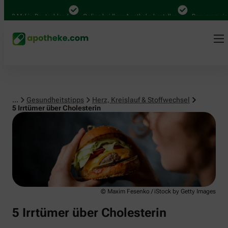
Herz, Kreislauf & Stoffwechsel
 Mal in Deutschland
Online bei Ihrer Apotheke bestellen
Bequem zwischen 
...
Gesundheitstipps
Herz, Kreislauf & Stoffwechsel
5 Irrtümer über Cholesterin
© Maxim Fesenko / iStock by Getty Images
5 Irrtümer über Cholesterin