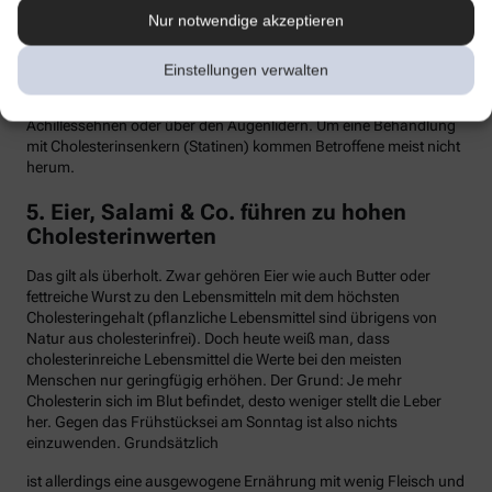
Nur notwendige akzeptieren
Hypercholesterinämie kommt bei etwa einer von 300 Personen
vor. Sind in der Familie Fälle von frühen Herzinfarkten, Stents oder
Bypass-Operationen bekannt, sollte man sein Cholesterin
Einstellungen verwalten
dringend überprüfen lassen. Anzeichen können auch gelbliche
Knötchen (Xanthome) unter der Haut sein, etwa an den
Achillessehnen oder über den Augenlidern. Um eine Behandlung
mit Cholesterinsenkern (Statinen) kommen Betroffene meist nicht
herum.
5. Eier, Salami & Co. führen zu hohen
Cholesterinwerten
Das gilt als überholt. Zwar gehören Eier wie auch Butter oder
fettreiche Wurst zu den Lebensmitteln mit dem höchsten
Cholesteringehalt (pflanzliche Lebensmittel sind übrigens von
Natur aus cholesterinfrei). Doch heute weiß man, dass
cholesterinreiche Lebensmittel die Werte bei den meisten
Menschen nur geringfügig erhöhen. Der Grund: Je mehr
Cholesterin sich im Blut befindet, desto weniger stellt die Leber
her. Gegen das Frühstücksei am Sonntag ist also nichts
einzuwenden. Grundsätzlich
ist allerdings eine ausgewogene Ernährung mit wenig Fleisch und