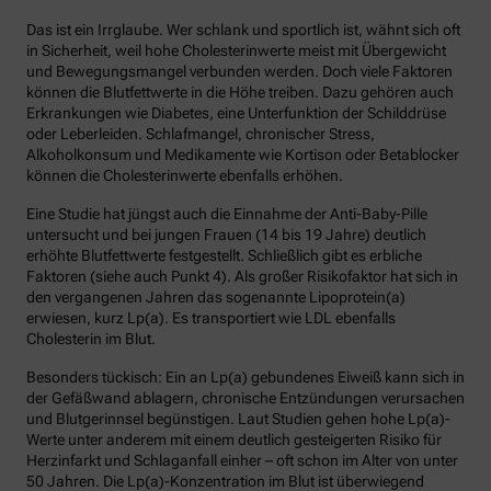
Das ist ein Irrglaube. Wer schlank und sportlich ist, wähnt sich oft
in Sicherheit, weil hohe Cholesterinwerte meist mit Übergewicht
und Bewegungsmangel verbunden werden. Doch viele Faktoren
können die Blutfettwerte in die Höhe treiben. Dazu gehören auch
Erkrankungen wie Diabetes, eine Unterfunktion der Schilddrüse
oder Leberleiden. Schlafmangel, chronischer Stress,
Alkoholkonsum und Medikamente wie Kortison oder Betablocker
können die Cholesterinwerte ebenfalls erhöhen.
Eine Studie hat jüngst auch die Einnahme der Anti-Baby-Pille
untersucht und bei jungen Frauen (14 bis 19 Jahre) deutlich
erhöhte Blutfettwerte festgestellt. Schließlich gibt es erbliche
Faktoren (siehe auch Punkt 4). Als großer Risikofaktor hat sich in
den vergangenen Jahren das sogenannte Lipoprotein(a)
erwiesen, kurz Lp(a). Es transportiert wie LDL ebenfalls
Cholesterin im Blut.
Besonders tückisch: Ein an Lp(a) gebundenes Eiweiß kann sich in
der Gefäßwand ablagern, chronische Entzündungen verursachen
und Blutgerinnsel begünstigen. Laut Studien gehen hohe Lp(a)-
Werte unter anderem mit einem deutlich gesteigerten Risiko für
Herzinfarkt und Schlaganfall einher – oft schon im Alter von unter
50 Jahren. Die Lp(a)-Konzentration im Blut ist überwiegend