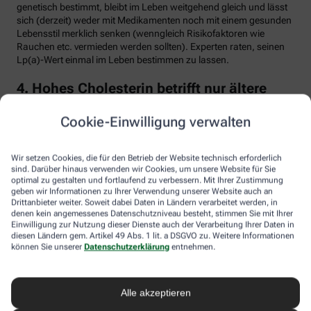
genetisch bestimmt, bleibt im Leben weitgehend gleich und lässt
sich (derzeit) weder mit Medikamenten noch mit einem gesunden
Lebensstil merklich senken (wenngleich Risikofaktoren wie
Rauchen etc. vermieden werden sollten). Experten raten, seinen
Lp(a)-Wert einmal im Leben bestimmen zu lassen.
4. Hohes Cholesterin betrifft nur ältere
Menschen
Cookie-Einwilligung verwalten
Falsch. Zwar steigt das Risiko für erhöhte Cholesterinwerte mit
zunehmendem Alter. Menschen mit sogenannter familiärer
Hypercholesterinämie (FH) haben jedoch schon von Geburt an
Wir setzen Cookies, die für den Betrieb der Website technisch erforderlich
erhöhte Blutfettwerte. Bei der erblich bedingten
sind. Darüber hinaus verwenden wir Cookies, um unsere Website für Sie
optimal zu gestalten und fortlaufend zu verbessern. Mit Ihrer Zustimmung
Stoffwechselerkrankung sammelt sich durch einen Gendefekt
geben wir Informationen zu Ihrer Verwendung unserer Website auch an
sehr viel LDL-Cholesterin im Blut an (über 190 bis 500 mg/dl) und
Drittanbieter weiter. Soweit dabei Daten in Ländern verarbeitet werden, in
lagert sich an den Wänden der Arterien und Venen ab. Betroffene
denen kein angemessenes Datenschutzniveau besteht, stimmen Sie mit Ihrer
entwickeln oft schon im jungen Erwachsenenalter eine
Einwilligung zur Nutzung dieser Dienste auch der Verarbeitung Ihrer Daten in
Arteriosklerose.
diesen Ländern gem. Artikel 49 Abs. 1 lit. a DSGVO zu. Weitere Informationen
können Sie unserer
Datenschutzerklärung
entnehmen.
Unbehandelt erkrankt etwa die Hälfte der Männer schon vor dem
50. Lebensjahr an einer koronaren Herzkrankheit (KHK), die zum
Herzinfarkt oder plötzlichem Herztod führen kann. Frauen sind
Alle akzeptieren
bis zur Menopause durch Hormone besser geschützt, bei ihnen
sind es rund 30 Prozent bis zum Alter von 60 Jahren. Die familiäre