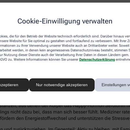
atienten eher Ein- und Durchschlafstörungen anstatt eines hö
Cookie-Einwilligung verwalten
 statt Heißhungerattacken. Ein Anzeichen für eine Depression 
können sich zu kaum etwas aufraffen und sind permanent ersch
Suizidgedanken sind typisch.
kies, die für den Betrieb der Website technisch erforderlich sind. Darüber hinaus v
nsere Website für Sie optimal zu gestalten und fortlaufend zu verbessern. Mit Ihrer
on – auch wenn ein Angehöriger betroffen ist – sollte man sic
ormationen zu Ihrer Verwendung unserer Website auch an Drittanbieter weiter. Soweit
rarbeitet werden, in denen kein angemessenes Datenschutzniveau besteht, stimmen Si
iftung Deutsche Depressionshilfe auf:
ur Nutzung dieser Dienste auch der Verarbeitung Ihrer Daten in diesen Ländern gem. 
 DSGVO zu. Weitere Informationen können Sie unserer
Datenschutzerklärung
entnehm
kzeptieren
Nur notwendige akzeptieren
Einstellungen v
voller Süßkram sind. Schokolade macht tatsächlich glücklich. I
tanzen, aus denen der Körper das Happy-Hormon Serotonin herst
gs nicht dazu bei, dass man sich besser fühlt. Mediziner rate
 fördern den Energiestoffwechsel und unterstützen die Stressve
eln und zurückzuziehen. Im Gegenteil: Aktiv zu bleiben, mit Fa