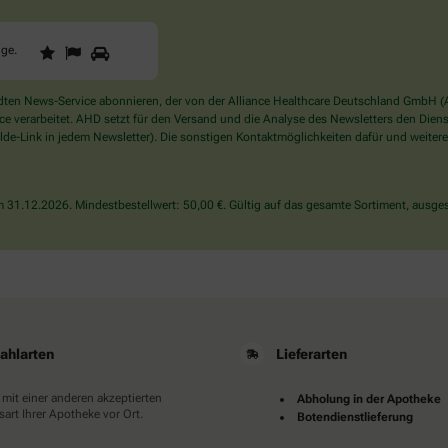
1
2
3
Sind
gge
.
Sie
ein
Mensch?
en News-Service abonnieren, der von der Alliance Healthcare Deutschland GmbH (AH
Dann
verarbeitet. AHD setzt für den Versand und die Analyse des Newsletters den Dienstle
wählen
de-Link in jedem Newsletter). Die sonstigen Kontaktmöglichkeiten dafür und weitere
Sie
bitte
die
31.12.2026. Mindestbestellwert: 50,00 €. Gültig auf das gesamte Sortiment, ausges
Flagge.
ahlarten
Lieferarten
 mit einer anderen akzeptierten
Abholung in der Apotheke
art Ihrer Apotheke vor Ort.
Botendienstlieferung