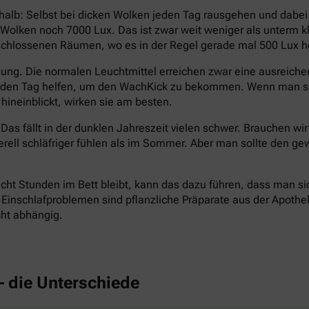
halb: Selbst bei dicken Wolken jeden Tag rausgehen und dabe
en Wolken noch 7000 Lux. Das ist zwar weit weniger als unterm
eschlossenen Räumen, wo es in der Regel gerade mal 500 Lux hel
ng. Die normalen Leuchtmittel erreichen zwar eine ausreichend
n den Tag helfen, um den WachKick zu bekommen. Wenn man si
hineinblickt, wirken sie am besten.
Das fällt in der dunklen Jahreszeit vielen schwer. Brauchen wi
erell schläfriger fühlen als im Sommer. Aber man sollte den
cht Stunden im Bett bleibt, kann das dazu führen, dass man si
inschlafproblemen sind pflanzliche Präparate aus der Apotheke 
cht abhängig.
– die Unterschiede