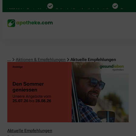
00 Mal in Deutschland
Online bei Ihrer Apotheke bestellen
Bequem zwischen
...
Aktionen & Empfehlungen
Aktuelle Empfehlungen
Aktuelle Empfehlungen