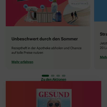
Str
Unbeschwert durch den Sommer
Jetz
20 L
Rezeptheft in der Apotheke abholen und Chance
auf tolle Preise nutzen
Mehr
Mehr erfahren
Zu den Aktionen