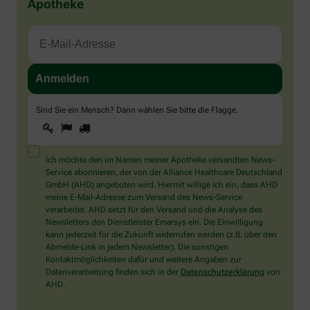
Apotheke
Sind Sie ein Mensch? Dann wählen Sie bitte
die Flagge
.
1
2
3
Sind
Sie
ein
Mensch?
Ich möchte den im Namen meiner Apotheke versandten News-
Dann
Service abonnieren, der von der Alliance Healthcare Deutschland
wählen
GmbH (AHD) angeboten wird. Hiermit willige ich ein, dass AHD
Sie
meine E-Mail-Adresse zum Versand des News-Service
bitte
verarbeitet. AHD setzt für den Versand und die Analyse des
die
Newsletters den Dienstleister Emarsys ein. Die Einwilligung
Flagge.
kann jederzeit für die Zukunft widerrufen werden (z.B. über den
Abmelde-Link in jedem Newsletter). Die sonstigen
Kontaktmöglichkeiten dafür und weitere Angaben zur
Datenverarbeitung finden sich in der
Datenschutzerklärung
von
AHD.