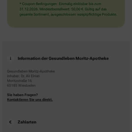
* Coupon-Bedingungen: Einmalig einlösbar bis zum
31.12.2026. Mindestbestellwert: 50,00 €. Gültig auf das
gesamte Sortiment, ausgeschlossen rezeptpflichtige Produkte.
Information der Gesundleben Moritz-Apotheke
Gesundleben Moritz-Apotheke
Inhaber: Dr. Ali Elriati
Moritzstraße 16
65185 Wiesbaden
Sie haben Fragen?
Kontaktieren Sie uns direkt.
Zahlarten