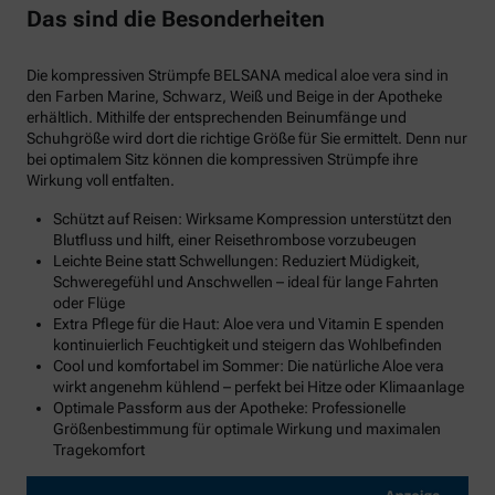
Das sind die Besonderheiten
Die kompressiven Strümpfe BELSANA medical aloe vera sind in
den Farben Marine, Schwarz, Weiß und Beige in der Apotheke
erhältlich. Mithilfe der entsprechenden Beinumfänge und
Schuhgröße wird dort die richtige Größe für Sie ermittelt. Denn nur
bei optimalem Sitz können die kompressiven Strümpfe ihre
Wirkung voll entfalten.
Schützt auf Reisen: Wirksame Kompression unterstützt den
Blutfluss und hilft, einer Reisethrombose vorzubeugen
Leichte Beine statt Schwellungen: Reduziert Müdigkeit,
Schweregefühl und Anschwellen – ideal für lange Fahrten
oder Flüge
Extra Pflege für die Haut: Aloe vera und Vitamin E spenden
kontinuierlich Feuchtigkeit und steigern das Wohlbefinden
Cool und komfortabel im Sommer: Die natürliche Aloe vera
wirkt angenehm kühlend – perfekt bei Hitze oder Klimaanlage
Optimale Passform aus der Apotheke: Professionelle
Größenbestimmung für optimale Wirkung und maximalen
Tragekomfort