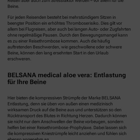
Reisen aber auch zum Stressfaktor werden – vor allem für die
Beine.
Für jeden Reisenden besteht bei mehrstündigem Sitzen in
beengter Position ein erhöhtes Thromboserisiko. Dies gilt vor
allem bei Flugreisen, aber auch bei langen Auto- oder Zugfahrten
ohne regelmäßige Pausen. Durch den Bewegungsmangel kann
es zu einer Reisethrombose kommen. Auch die häufig
auftretenden Beschwerden, wie geschwollene oder schwere
Beine, können den lang ersehnten Start in den Urlaub
erschweren.
BELSANA medical aloe vera: Entlastung
für Ihre Beine
Hier bieten die kompressiven Strümpfe der Marke BELSANA
Entlastung, denn sie üben von außen einen medizinisch
wirksamen Druck auf die Beine aus und unterstützen so den
Rücktransport des Blutes in Richtung Herzen. Dadurch können
sie nicht nur dem Anschwellen der Beine vorbeugen, sondern
helfen bei einer Reisethrombose-Prophylaxe. Dabei lassen sich
die kompressiven Kniestrümpfe leicht anziehen und fühlen sich
ebenso angenehm an.