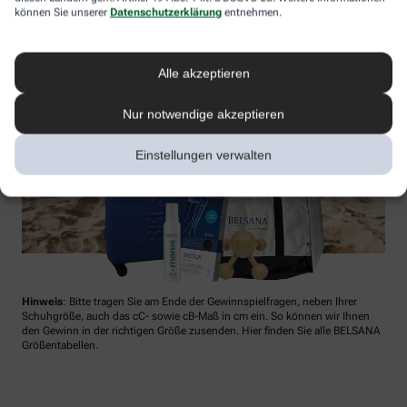
können Sie unserer
Datenschutzerklärung
entnehmen.
Alle akzeptieren
Nur notwendige akzeptieren
Einstellungen verwalten
Hinweis
: Bitte tragen Sie am Ende der Gewinnspielfragen, neben Ihrer
Schuhgröße, auch das cC- sowie cB-Maß in cm ein. So können wir Ihnen
den Gewinn in der richtigen Größe zusenden. Hier finden Sie alle BELSANA
Größentabellen.