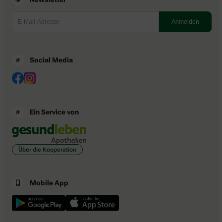
Social Media
Ein Service von
Über die Kooperation
Mobile App