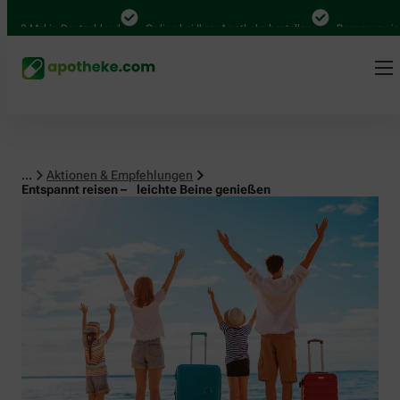
al in Deutschland
Online bei Ihrer Apotheke bestellen
Bequem zwischen Ab
...
Aktionen & Empfehlungen
Entspannt reisen – leichte Beine genießen