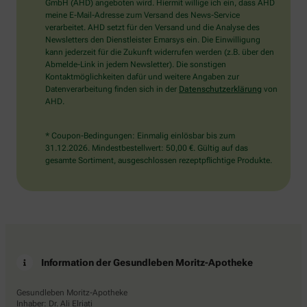
wählen
GmbH (AHD) angeboten wird. Hiermit willige ich ein, dass AHD
Sie
meine E-Mail-Adresse zum Versand des News-Service
bitte
verarbeitet. AHD setzt für den Versand und die Analyse des
die
Newsletters den Dienstleister Emarsys ein. Die Einwilligung
Flagge.
kann jederzeit für die Zukunft widerrufen werden (z.B. über den
Abmelde-Link in jedem Newsletter). Die sonstigen
Kontaktmöglichkeiten dafür und weitere Angaben zur
Datenverarbeitung finden sich in der
Datenschutzerklärung
von
AHD.
* Coupon-Bedingungen: Einmalig einlösbar bis zum
31.12.2026. Mindestbestellwert: 50,00 €. Gültig auf das
gesamte Sortiment, ausgeschlossen rezeptpflichtige Produkte.
Information der Gesundleben Moritz-Apotheke
Gesundleben Moritz-Apotheke
Inhaber: Dr. Ali Elriati