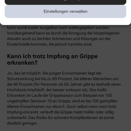
meist binnen weniger Tage wieder abklingen. Mit einer Grippe
haben die Symptome allerdings nichts zu tun. Denn üblicherweise
Einstellungen verwalten
handelt es sich um einen sogenannten Totimpfstoff, der keine
vermehrungsfähigen Erreger enthält – eine Grippeerkrankung
kann somit weder ausgelöst noch weitergegeben werden.
Vorübergehend kann es durch die Anregung der körpereigenen
Abwehr auch zu leichten Schmerzen und Rötungen an der
Einstichstelle kommen, die jedoch harmlos sind.
Kann ich trotz Impfung an Grippe
erkranken?
Ja, das ist möglich. Bei jungen Erwachsenen liegt die
Schutzwirkung bei bis zu 80 Prozent, bei älteren Menschen um
die 40 Prozent (für Personen ab 60 Jahren gibt es deshalb einen
Hochdosis-Impfstoff, der besser wirksam ist). Das heißt:
Erkranken im Laufe der Grippesaison zum Beispiel von 100
ungeimpften Senioren 10 an Grippe, sind es bei 100 geimpften
älteren Erwachsenen nur etwa 6. Doch selbst wenn man trotz
Impfung erkrankt, verläuft die Grippe meist milder oder völlig
unbemerkt. Das Risiko für schwere Komplikationen ist somit
deutlich geringer.