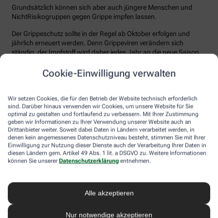
Grundsätzlich können sich aber auch jüngere Menschen und
NichtRisikogruppen gegen Grippe impfen lassen.
Der Grippeschutz sollte in der Regel ab Oktober erfolgen und
jährlich erneuert werden. Denn Grippeviren verändern sich
ständig, der Impfstoff wird daher jedes Jahr an die neue Saison
angepasst. Nach der Impfung dauert es etwa 10 bis 14 Tage, bis
der Körper einen ausreichenden Schutz vor einer Ansteckung
Cookie-Einwilligung verwalten
aufgebaut hat. Auch eine spätere Impfung zu Beginn des Jahres
ist meist noch sinnvoll.
Wir setzen Cookies, die für den Betrieb der Website technisch erforderlich
sind. Darüber hinaus verwenden wir Cookies, um unsere Website für Sie
Wie sicher ist der Impfstoff?
optimal zu gestalten und fortlaufend zu verbessern. Mit Ihrer Zustimmung
geben wir Informationen zu Ihrer Verwendung unserer Website auch an
Jeder Grippeimpfstoff, der in Deutschland verwendet wird, muss
Drittanbieter weiter. Soweit dabei Daten in Ländern verarbeitet werden, in
ein streng reguliertes Zulassungsverfahren durchlaufen. Hierbei
denen kein angemessenes Datenschutzniveau besteht, stimmen Sie mit Ihrer
muss die Qualität, Wirksamkeit und Verträglichkeit in
Einwilligung zur Nutzung dieser Dienste auch der Verarbeitung Ihrer Daten in
diesen Ländern gem. Artikel 49 Abs. 1 lit. a DSGVO zu. Weitere Informationen
wissenschaftlichen Studien nachgewiesen werden. Die Freigabe
können Sie unserer
Datenschutzerklärung
entnehmen.
erfolgt nach weiteren Prüfungen schließlich durch das Paul-
Ehrlich-Institut (PEI), das die Sicherheit des Impfstoffs auch nach
der Freigabe stetig weiter beobachtet.
Alle akzeptieren
Die Grippeimpfung ist in aller Regel gut verträglich. In den ersten
Tagen können leichte Erkältungssymptome wie zum Beispiel
Nur notwendige akzeptieren
Frösteln oder Kopf- und Gliederschmerzen auftreten, die aber