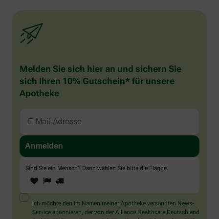
Melden Sie sich hier an und sichern Sie
sich Ihren 10% Gutschein* für unsere
Apotheke
Sind Sie ein Mensch? Dann wählen Sie bitte
die Flagge
.
1
2
3
Sind
Sie
ein
Mensch?
Ich möchte den im Namen meiner Apotheke versandten News-
Dann
Service abonnieren, der von der Alliance Healthcare Deutschland