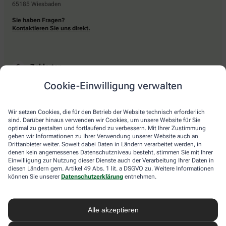
65185 Wiesbaden
Sie haben Fragen?
Kontaktieren Sie uns direkt.
Zahlarten
Cookie-Einwilligung verwalten
Bar oder mit einer anderen akzeptierten Zahlungsart Ihrer Apotheke vor Ort.
Wir setzen Cookies, die für den Betrieb der Website technisch erforderlich
sind. Darüber hinaus verwenden wir Cookies, um unsere Website für Sie
Lieferarten
optimal zu gestalten und fortlaufend zu verbessern. Mit Ihrer Zustimmung
geben wir Informationen zu Ihrer Verwendung unserer Website auch an
Drittanbieter weiter. Soweit dabei Daten in Ländern verarbeitet werden, in
Abholung in der Apotheke
denen kein angemessenes Datenschutzniveau besteht, stimmen Sie mit Ihrer
Botendienstlieferung
Einwilligung zur Nutzung dieser Dienste auch der Verarbeitung Ihrer Daten in
diesen Ländern gem. Artikel 49 Abs. 1 lit. a DSGVO zu. Weitere Informationen
können Sie unserer
Datenschutzerklärung
entnehmen.
apotheke.com Informationen
Alle akzeptieren
Newsletter