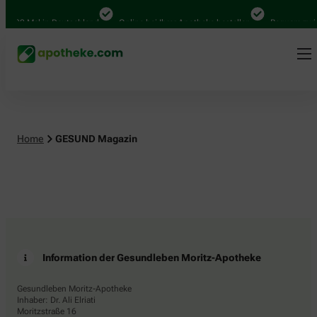
4.000 Mal in Deutschland
Online bei Ihrer Apotheke bestellen
Bequem zwis
Home
GESUND Magazin
Information der Gesundleben Moritz-Apotheke
Gesundleben Moritz-Apotheke
Inhaber: Dr. Ali Elriati
Moritzstraße 16