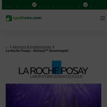
al in Deutschland
Online bei Ihrer Apotheke bestellen
Bequem zwischen Abh
...
Aktionen & Empfehlungen
La Roche Posay – Melasyl™ Gewinnspiel