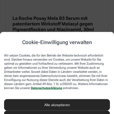
La Roche Posay Mela B3 Serum mit
patentiertem Wirkstoff Melasyl gegen
Pigmentflecken und Niacinamid, 30ml
Anti-Pigmentflecken-Serum mit patentiertem Melasyl zur
Cookie-Einwilligung verwalten
Regulierung von Melanin und 10 % Niacinamid für eine
entzündungshemmende und beruhigende Wirkung.
Wir setzen Cookies, die für den Betrieb der Website technisch erforderlich
Zum Produkt
sind. Darüber hinaus verwenden wir Cookies, um unsere Website für Sie
optimal zu gestalten und fortlaufend zu verbessern. Mit Ihrer Zustimmung
geben wir Informationen zu Ihrer Verwendung unserer Website auch an
Drittanbieter weiter. Soweit dabei Daten in Ländern verarbeitet werden, in
denen kein angemessenes Datenschutzniveau besteht, stimmen Sie mit Ihrer
Einwilligung zur Nutzung dieser Dienste auch der Verarbeitung Ihrer Daten in
diesen Ländern gem. Artikel 49 Abs. 1 lit. a DSGVO zu. Weitere Informationen
können Sie unserer
Datenschutzerklärung
entnehmen.
Alle akzeptieren