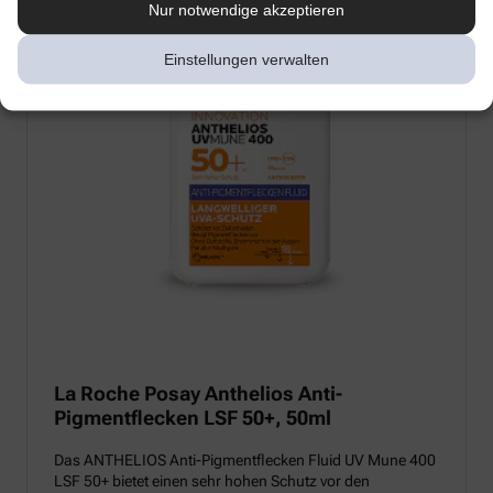
Nur notwendige akzeptieren
Einstellungen verwalten
La Roche Posay Anthelios Anti-
Pigmentflecken LSF 50+, 50ml
Das ANTHELIOS Anti-Pigmentflecken Fluid UV Mune 400
LSF 50+ bietet einen sehr hohen Schutz vor den