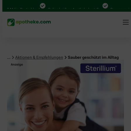
 Mal in Deutschland
Online bei Ihrer Apotheke bestellen
Bequem zwischen 
...
Aktionen & Empfehlungen
Sauber geschützt im Alltag