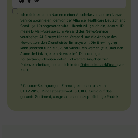
Sie
ein
Mensch?
Ich möchte den im Namen meiner Apotheke versandten News-
Dann
Service abonnieren, der von der Alliance Healthcare Deutschland
wählen
GmbH (AHD) angeboten wird. Hiermit willige ich ein, dass AHD
Sie
meine E-Mail-Adresse zum Versand des News-Service
bitte
verarbeitet. AHD setzt für den Versand und die Analyse des
das
Newsletters den Dienstleister Emarsys ein. Die Einwilligung
Haus.
kann jederzeit für die Zukunft widerrufen werden (z.B. über den
Abmelde-Link in jedem Newsletter). Die sonstigen
Kontaktmöglichkeiten dafür und weitere Angaben zur
Datenverarbeitung finden sich in der
Datenschutzerklärung
von
AHD.
* Coupon-Bedingungen: Einmalig einlösbar bis zum
31.12.2026. Mindestbestellwert: 50,00 €. Gültig auf das
gesamte Sortiment, ausgeschlossen rezeptpflichtige Produkte.