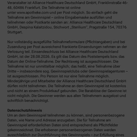
Veranstalter ist Alliance Healthcare Deutschland GmbH, Franklinstraße 46-
48, 60486 Frankfurt. Die Teilnahme ist online
unter www.apotheke.com und per Post möglich. So einfach geht die
Teilnahme am Gewinnspiel – online Eingabemaske ausfüllen und
teilnehmen oder Postkarte senden an: Alliance Healthcare Deutschland
GmbH, Despina Kalaitzidou, Stichwort „Sterilium“, Pragstraße 154, 70376
Stuttgart.
Nur vollständig ausgefüllte Teilnahmeformulare (Pflichtangaben) und bei
Zusendung per Post ausreichend frankierte Einsendungen nehmen an der
Verlosung teil. Einsendeschluss bei Alliance Healthcare Deutschland
GmbH, ist der 28.08.2026. Es gilt das Datum des Poststempels bzw. das
Datum der Online-Teilnahme. Der Rechtsweg ist ausgeschlossen. Die
Teilnahme ist nur unmittelbar möglich; das heißt, eine Teilnahme über
Dritte – insbesondere sog. Gewinnspielclubs oder Gewinnspielagenturen –
ist ausgeschlossen. Pro Person ist nur eine Teilnahme möglich.
Minderjährige und Mitarbeiter der Alliance Healthcare Deutschland GmbH
dürfen nicht teilnehmen. Die Teilnahme an dem Gewinnspiel ist kostenlos
und nicht an einem Produktkauf gebunden. Die Barablöse der Gewinne ist
nicht möglich. Die Gewinner werden aus allen Teilnehmern ausgelost und
schriftlich benachrichtigt.
Datenschutzhinweis
Um an dem Gewinnspiel teilnehmen zu können, sind personenbezogene
Daten, wie Name und Adresse anzugeben. Die für Teilnahme am
Gewinnspiel erforderlichen Daten sind entsprechend als Pflichtfelder
gekennzeichnet. Die erhobenen personenbezogenen Daten werden
ausschließlich zur Durchführung des Gewinnspiels – zur Erfüllung eines