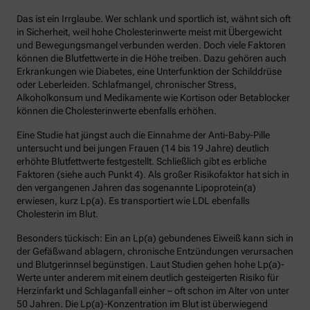
Das ist ein Irrglaube. Wer schlank und sportlich ist, wähnt sich oft
in Sicherheit, weil hohe Cholesterinwerte meist mit Übergewicht
und Bewegungsmangel verbunden werden. Doch viele Faktoren
können die Blutfettwerte in die Höhe treiben. Dazu gehören auch
Erkrankungen wie Diabetes, eine Unterfunktion der Schilddrüse
oder Leberleiden. Schlafmangel, chronischer Stress,
Alkoholkonsum und Medikamente wie Kortison oder Betablocker
können die Cholesterinwerte ebenfalls erhöhen.
Eine Studie hat jüngst auch die Einnahme der Anti-Baby-Pille
untersucht und bei jungen Frauen (14 bis 19 Jahre) deutlich
erhöhte Blutfettwerte festgestellt. Schließlich gibt es erbliche
Faktoren (siehe auch Punkt 4). Als großer Risikofaktor hat sich in
den vergangenen Jahren das sogenannte Lipoprotein(a)
erwiesen, kurz Lp(a). Es transportiert wie LDL ebenfalls
Cholesterin im Blut.
Besonders tückisch: Ein an Lp(a) gebundenes Eiweiß kann sich in
der Gefäßwand ablagern, chronische Entzündungen verursachen
und Blutgerinnsel begünstigen. Laut Studien gehen hohe Lp(a)-
Werte unter anderem mit einem deutlich gesteigerten Risiko für
Herzinfarkt und Schlaganfall einher – oft schon im Alter von unter
50 Jahren. Die Lp(a)-Konzentration im Blut ist überwiegend