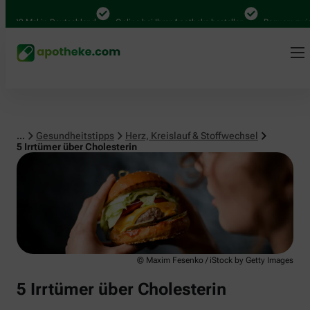
Herz, Kreislauf & Stoffwechsel
0 Mal in Deutschland
Online bei Ihrer Apotheke bestellen
Bequem zwischen 
...
Gesundheitstipps
Herz, Kreislauf & Stoffwechsel
5 Irrtümer über Cholesterin
© Maxim Fesenko / iStock by Getty Images
5 Irrtümer über Cholesterin