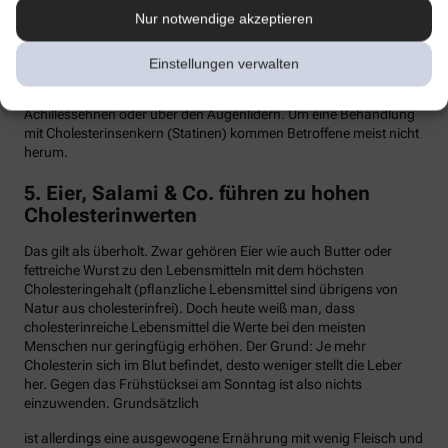
Nur notwendige akzeptieren
Hypercholesterinämie kommt bei etwa einer von 300 Personen
vor. Sind in der Familie Fälle von frühen Herzinfarkten, Stents oder
Bypass-Operationen bekannt, sollte man sein Cholesterin
Einstellungen verwalten
dringend überprüfen lassen. Anzeichen können auch gelbliche
Knötchen (Xanthome) unter der Haut sein, etwa an den
Achillessehnen oder über den Augenlidern. Um eine Behandlung
mit Cholesterinsenkern (Statinen) kommen Betroffene meist nicht
herum.
5. Eier, Salami & Co. führen zu hohen
Cholesterinwerten
Das gilt als überholt. Zwar gehören Eier wie auch Butter oder
fettreiche Wurst zu den Lebensmitteln mit dem höchsten
Cholesteringehalt (pflanzliche Lebensmittel sind übrigens von
Natur aus cholesterinfrei). Doch heute weiß man, dass
cholesterinreiche Lebensmittel die Werte bei den meisten
Menschen nur geringfügig erhöhen. Der Grund: Je mehr
Cholesterin sich im Blut befindet, desto weniger stellt die Leber
her. Gegen das Frühstücksei am Sonntag ist also nichts
einzuwenden. Grundsätzlich
ist allerdings eine ausgewogene Ernährung mit wenig Fleisch und