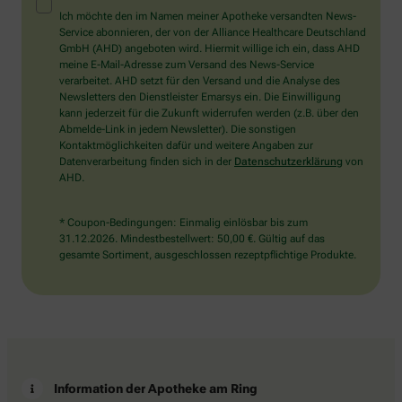
Mensch?
Ich möchte den im Namen meiner Apotheke versandten News-
Dann
Service abonnieren, der von der Alliance Healthcare Deutschland
wählen
GmbH (AHD) angeboten wird. Hiermit willige ich ein, dass AHD
Sie
meine E-Mail-Adresse zum Versand des News-Service
bitte
verarbeitet. AHD setzt für den Versand und die Analyse des
die
Newsletters den Dienstleister Emarsys ein. Die Einwilligung
Flagge.
kann jederzeit für die Zukunft widerrufen werden (z.B. über den
Abmelde-Link in jedem Newsletter). Die sonstigen
Kontaktmöglichkeiten dafür und weitere Angaben zur
Datenverarbeitung finden sich in der
Datenschutzerklärung
von
AHD.
* Coupon-Bedingungen: Einmalig einlösbar bis zum
31.12.2026. Mindestbestellwert: 50,00 €. Gültig auf das
gesamte Sortiment, ausgeschlossen rezeptpflichtige Produkte.
Information der Apotheke am Ring