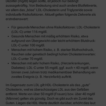
Deziliter (mg/dl) liegen sollte, ist jedoch nur bedingt
aussagekräftig. Von Bedeutung sind auch andere Blutfettwerte,
vor allem das „böse“ LDL-Cholesterin und Triglyzeride sowie
individuelle Risikofaktoren. Aktuell gelten folgende Zielwerte als
erstrebenswert:
Für gesunde Menschen ohne Risikofaktoren: LDL-Cholesterin
(LDL-C) unter 116 mg/dl.
Gesunde Menschen mit mäßig erhöhtem Risiko, etwa
aufgrund von Übergewicht oder leicht erhöhtem Blutdruck:
LDL-C unter 100 mg/dl.
Menschen mit hohem Risiko, z. B. starker Bluthochdruck,
Rauchen oder genetisch bedingt hohen Cholesterinwerten:
LDL-C unter 70 mg/dl.
Menschen mit sehr hohem Risiko, (Herzerkrankungen,
Diabetes): LDL-C unter 55 mg/dl, ggf. auch < 40 mg/dl, wenn
binnen zwei Jahren trotz medikamentöser Behandlung ein
zweites Ereignis (z. B. Herzinfarkt) auftritt.
Im Gegensatz zum LDL gilt HDL-Cholesterin als das „gute“
Cholesterin, weil es überschüssiges LDL aus den Gefäßen
entfernt. Werte von über 50 mg/dl (Frauen) bzw. über 40 mg/dl
(Männer) gelten als günstig. Doch es gibt auch ein Zuviel des
Guten. Liegen die HDL-Werte deutlich darüber, erhöht dies laut