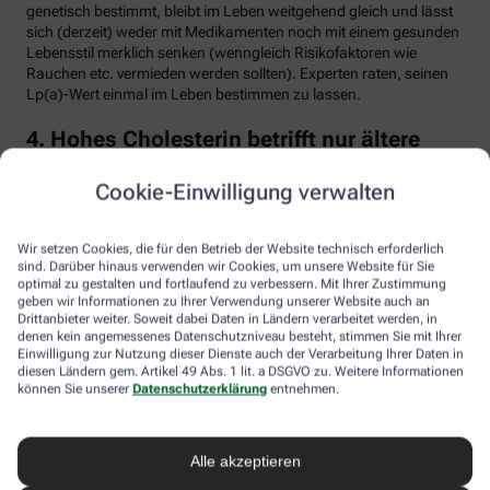
genetisch bestimmt, bleibt im Leben weitgehend gleich und lässt
sich (derzeit) weder mit Medikamenten noch mit einem gesunden
Lebensstil merklich senken (wenngleich Risikofaktoren wie
Rauchen etc. vermieden werden sollten). Experten raten, seinen
Lp(a)-Wert einmal im Leben bestimmen zu lassen.
4. Hohes Cholesterin betrifft nur ältere
Menschen
Cookie-Einwilligung verwalten
Falsch. Zwar steigt das Risiko für erhöhte Cholesterinwerte mit
zunehmendem Alter. Menschen mit sogenannter familiärer
Hypercholesterinämie (FH) haben jedoch schon von Geburt an
Wir setzen Cookies, die für den Betrieb der Website technisch erforderlich
erhöhte Blutfettwerte. Bei der erblich bedingten
sind. Darüber hinaus verwenden wir Cookies, um unsere Website für Sie
optimal zu gestalten und fortlaufend zu verbessern. Mit Ihrer Zustimmung
Stoffwechselerkrankung sammelt sich durch einen Gendefekt
geben wir Informationen zu Ihrer Verwendung unserer Website auch an
sehr viel LDL-Cholesterin im Blut an (über 190 bis 500 mg/dl) und
Drittanbieter weiter. Soweit dabei Daten in Ländern verarbeitet werden, in
lagert sich an den Wänden der Arterien und Venen ab. Betroffene
denen kein angemessenes Datenschutzniveau besteht, stimmen Sie mit Ihrer
entwickeln oft schon im jungen Erwachsenenalter eine
Einwilligung zur Nutzung dieser Dienste auch der Verarbeitung Ihrer Daten in
Arteriosklerose.
diesen Ländern gem. Artikel 49 Abs. 1 lit. a DSGVO zu. Weitere Informationen
können Sie unserer
Datenschutzerklärung
entnehmen.
Unbehandelt erkrankt etwa die Hälfte der Männer schon vor dem
50. Lebensjahr an einer koronaren Herzkrankheit (KHK), die zum
Herzinfarkt oder plötzlichem Herztod führen kann. Frauen sind
Alle akzeptieren
bis zur Menopause durch Hormone besser geschützt, bei ihnen
sind es rund 30 Prozent bis zum Alter von 60 Jahren. Die familiäre