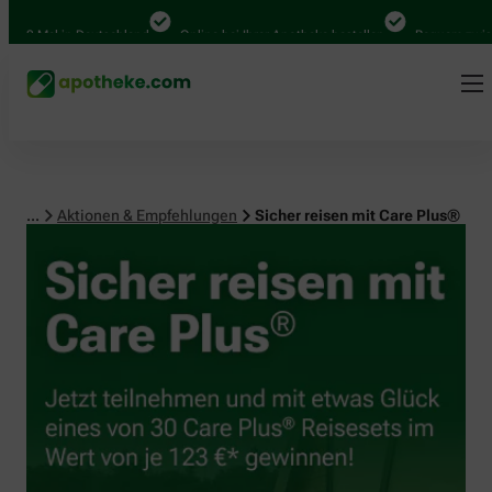
 Mal in Deutschland
Online bei Ihrer Apotheke bestellen
Bequem zwischen A
...
Aktionen & Empfehlungen
Sicher reisen mit Care Plus®