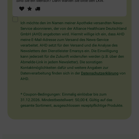
Sind Sie ein Mensch? Dann wählen Sie bitte
den LKW
.
1
2
3
Sind
Sie
ein
Mensch?
Ich möchte den im Namen meiner Apotheke versandten News-
Dann
Service abonnieren, der von der Alliance Healthcare Deutschland
wählen
GmbH (AHD) angeboten wird. Hiermit willige ich ein, dass AHD
Sie
meine E-Mail-Adresse zum Versand des News-Service
bitte
verarbeitet. AHD setzt für den Versand und die Analyse des
den
Newsletters den Dienstleister Emarsys ein. Die Einwilligung
LKW.
kann jederzeit für die Zukunft widerrufen werden (z.B. über den
Abmelde-Link in jedem Newsletter). Die sonstigen
Kontaktmöglichkeiten dafür und weitere Angaben zur
Datenverarbeitung finden sich in der
Datenschutzerklärung
von
AHD.
* Coupon-Bedingungen: Einmalig einlösbar bis zum
31.12.2026. Mindestbestellwert: 50,00 €. Gültig auf das
gesamte Sortiment, ausgeschlossen rezeptpflichtige Produkte.