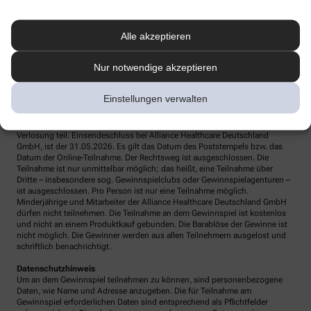
Teilnahmebedingungen
Veranstalter ist Alliance Healthcare Deutschland GmbH, Franklinstraße 46-
Alle akzeptieren
48, 60486 Frankfurt. Die Teilnahme ist online
unter www.apotheke.com und per Post möglich. So einfach geht die
Teilnahme am Gewinnspiel – online Eingabemaske ausfüllen und
Nur notwendige akzeptieren
teilnehmen oder Postkarte senden an: Alliance Healthcare Deutschland
GmbH, Despina Kalaitzidou, Stichwort „Care Plus“, Pragstraße 154, 70376
Stuttgart.
Einstellungen verwalten
Nur vollständig ausgefüllte Teilnahmeformulare (Pflichtangaben) und bei
Zusendung per Post ausreichend frankierte Einsendungen nehmen an der
Verlosung teil. Einsendeschluss bei Alliance Healthcare Deutschland
GmbH, ist der 31.05.2026. Es gilt das Datum des Poststempels bzw. das
Datum der Online-Teilnahme. Der Rechtsweg ist ausgeschlossen. Die
Teilnahme ist nur unmittelbar möglich; das heißt, eine Teilnahme über
Dritte – insbesondere sog. Gewinnspielclubs oder Gewinnspielagenturen –
ist ausgeschlossen. Pro Person ist nur eine Teilnahme möglich.
Minderjährige und Mitarbeiter der Alliance Healthcare Deutschland GmbH
dürfen nicht teilnehmen. Die Teilnahme an dem Gewinnspiel ist kostenlos
und nicht an einem Produktkauf gebunden. Die Barablöse der Gewinne ist
nicht möglich. Die Gewinner werden aus allen Teilnehmern ausgelost und
schriftlich benachrichtigt.
Datenschutzhinweis
Um an dem Gewinnspiel teilnehmen zu können, sind personenbezogene
Daten, wie Name und Adresse anzugeben. Die für Teilnahme am
Gewinnspiel erforderlichen Daten sind entsprechend als Pflichtfelder