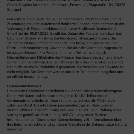
teilnehmen oder Postkarte senden an: Alliance Healthcare Deutschland
GmbH, Despina Kalaitzidou, Stichwort „Fresenius“, Pragstraße 154, 70376
Stuttgart.
Nur vollständig ausgefüllte Teilnahmeformulare (Pflichtangaben) und bei
Zusendung per Post ausreichend frankierte Einsendungen nehmen an der
Verlosung teil. Einsendeschluss bei Alliance Healthcare Deutschland
GmbH, ist der 05.07.2026. Es gilt das Datum des Poststempels bzw. das
Datum der Online-Teilnahme. Der Rechtsweg ist ausgeschlossen. Die
Teilnahme ist nur unmittelbar möglich; das heißt, eine Teilnahme über
Dritte – insbesondere sog. Gewinnspielclubs oder Gewinnspielagenturen –
ist ausgeschlossen. Pro Person ist nur eine Teilnahme möglich.
Minderjährige und Mitarbeiter der Alliance Healthcare Deutschland GmbH
dürfen nicht teilnehmen. Die Teilnahme an dem Gewinnspiel ist kostenlos
und nicht an einem Produktkauf gebunden. Die Barablöse der Gewinne ist
nicht möglich. Die Gewinner werden aus allen Teilnehmern ausgelost und
schriftlich benachrichtigt.
Datenschutzhinweis
Um an dem Gewinnspiel teilnehmen zu können, sind personenbezogene
Daten, wie Name und Adresse anzugeben. Die für Teilnahme am
Gewinnspiel erforderlichen Daten sind entsprechend als Pflichtfelder
gekennzeichnet. Die erhobenen personenbezogenen Daten werden
ausschließlich zur Durchführung des Gewinnspiels – zur Erfüllung eines
Vertrages gemäß Art. 6 Nr. 1 lit. b) DSGVO – verwendet. Weitere
Informationen auf Grund dieser Datenerhebung, z.B. Informationen über
Ihre Betroffenenrechte, sind auf dieser Website in der Datenschutzerklärung
einsehbar.