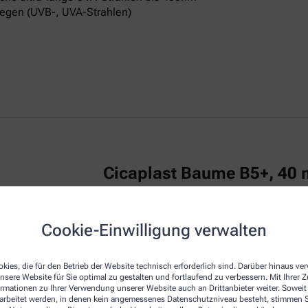
egen (UVB-, UVA-Strahlen)
Cicaplast Baume B5+, 40 
La Roche Posay CICAPLAST Baume B5+ ist
Cookie-Einwilligung verwalten
irritierte Haut.
Das reparierende Balsam
u
repariert die Haut von Erwachsenen, Kind
kies, die für den Betrieb der Website technisch erforderlich sind. Darüber hinaus v
Die Creme zeichnet sich durch eine beson
nsere Website für Sie optimal zu gestalten und fortlaufend zu verbessern. Mit Ihrer
empfindliche Haut am Körper, Gesicht und
ormationen zu Ihrer Verwendung unserer Website auch an Drittanbieter weiter. Soweit
Dexpanthenol bezeichnet, wirkt regenerie
rarbeitet werden, in denen kein angemessenes Datenschutzniveau besteht, stimmen Si