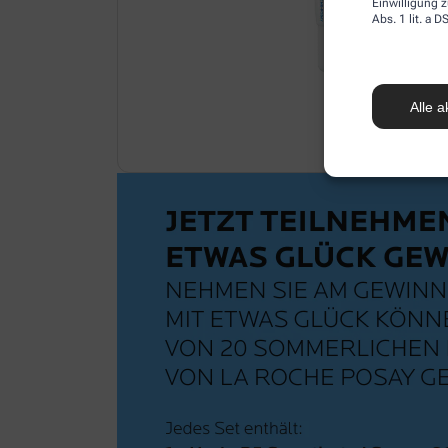
Einwilligung z
Abs. 1 lit. a
Alle a