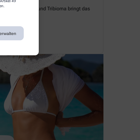
Artikel 49
en.
e Zellerneuerung und Tribioma bringt das
 Gleichgewicht.
erwalten