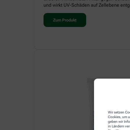
und wirkt UV-Schäden auf Zellebene entg
Zum Produkt
Wir setzen Coo
Cookies, um u
geben wir Inf
in Ländern ve