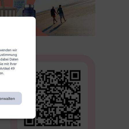
erwenden wir
 Zustimmung
 dabei Daten
e mit Ihrer
Artikel 49
en.
erwalten