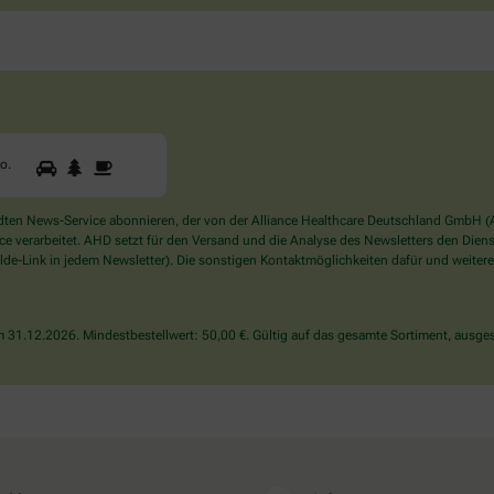
1
2
3
Sind
to
.
Sie
ein
Mensch?
en News-Service abonnieren, der von der Alliance Healthcare Deutschland GmbH (AH
Dann
verarbeitet. AHD setzt für den Versand und die Analyse des Newsletters den Dienstle
wählen
de-Link in jedem Newsletter). Die sonstigen Kontaktmöglichkeiten dafür und weitere
Sie
bitte
das
31.12.2026. Mindestbestellwert: 50,00 €. Gültig auf das gesamte Sortiment, ausges
Auto.