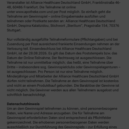
Veranstalter ist Alliance Healthcare Deutschland GmbH, Franklinstraße 46-
48, 60486 Frankfurt. Die Teilnahme ist online
unter www.apotheke.com und per Post möglich. So einfach geht die
Teilnahme am Gewinnspiel – online Eingabemaske ausfüllen und
teilnehmen oder Postkarte senden an: Alliance Healthcare Deutschland
GmbH, Despina Kalaitzidou, Stichwort „Sterilium“, Pragstraße 154, 70376
Stuttgart.
Nur vollständig ausgefüllte Teilnahmeformulare (Pflichtangaben) und bei
Zusendung per Post ausreichend frankierte Einsendungen nehmen an der
Verlosung teil. Einsendeschluss bei Alliance Healthcare Deutschland
GmbH, ist der 28.08.2026. Es gilt das Datum des Poststempels bzw. das
Datum der Online-Teilnahme. Der Rechtsweg ist ausgeschlossen. Die
Teilnahme ist nur unmittelbar möglich; das heißt, eine Teilnahme über
Dritte – insbesondere sog. Gewinnspielclubs oder Gewinnspielagenturen –
ist ausgeschlossen. Pro Person ist nur eine Teilnahme möglich.
Minderjährige und Mitarbeiter der Alliance Healthcare Deutschland GmbH
dürfen nicht teilnehmen. Die Teilnahme an dem Gewinnspiel ist kostenlos
und nicht an einem Produktkauf gebunden. Die Barablöse der Gewinne ist
nicht möglich. Die Gewinner werden aus allen Teilnehmern ausgelost und
schriftlich benachrichtigt.
Datenschutzhinweis
Um an dem Gewinnspiel teilnehmen zu können, sind personenbezogene
Daten, wie Name und Adresse anzugeben. Die für Teilnahme am
Gewinnspiel erforderlichen Daten sind entsprechend als Pflichtfelder
gekennzeichnet. Die erhobenen personenbezogenen Daten werden
ausschließlich zur Durchführung des Gewinnspiels – zur Erfüllung eines