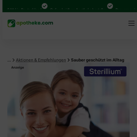
 Mal in Deutschland
Online bei Ihrer Apotheke bestellen
Bequem zwischen 
...
Aktionen & Empfehlungen
Sauber geschützt im Alltag