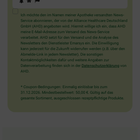
Sie
ein
Mensch?
Ich möchte den im Namen meiner Apotheke versandten News-
Dann
Service abonnieren, der von der Alliance Healthcare Deutschland
wählen
GmbH (AHD) angeboten wird. Hiermit willige ich ein, dass AHD
Sie
meine E-Mail-Adresse zum Versand des News-Service
bitte
verarbeitet. AHD setzt für den Versand und die Analyse des
das
Newsletters den Dienstleister Emarsys ein. Die Einwilligung
Haus.
kann jederzeit für die Zukunft widerrufen werden (z.B. über den
Abmelde-Link in jedem Newsletter). Die sonstigen
Kontaktmöglichkeiten dafür und weitere Angaben zur
Datenverarbeitung finden sich in der
Datenschutzerklärung
von
AHD.
* Coupon-Bedingungen: Einmalig einlösbar bis zum
31.12.2026. Mindestbestellwert: 50,00 €. Gültig auf das
gesamte Sortiment, ausgeschlossen rezeptpflichtige Produkte.