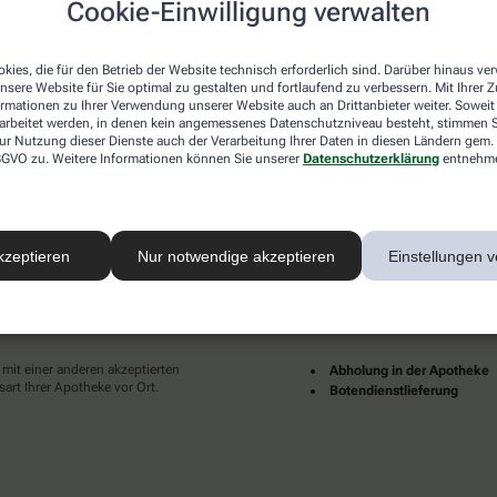
Cookie-Einwilligung verwalten
desweit mehrere tausend lokale Apotheken. Diese starke
und Dienstleistungen immer für Sie da.
kies, die für den Betrieb der Website technisch erforderlich sind. Darüber hinaus v
en zu Ihnen als Patientinnen und Patienten sind für uns
nsere Website für Sie optimal zu gestalten und fortlaufend zu verbessern. Mit Ihrer
pruch an eine individuelle, hochwertige und digitale
ormationen zu Ihrer Verwendung unserer Website auch an Drittanbieter weiter. Soweit
ünder und erfüllter leben.
rarbeitet werden, in denen kein angemessenes Datenschutzniveau besteht, stimmen Si
ur Nutzung dieser Dienste auch der Verarbeitung Ihrer Daten in diesen Ländern gem. 
Ihrer Nähe finden Sie hier:
 DSGVO zu. Weitere Informationen können Sie unserer
Datenschutzerklärung
entnehm
kzeptieren
Nur notwendige akzeptieren
Einstellungen v
ahlarten
Lieferarten
 mit einer anderen akzeptierten
Abholung in der Apotheke
art Ihrer Apotheke vor Ort.
Botendienstlieferung