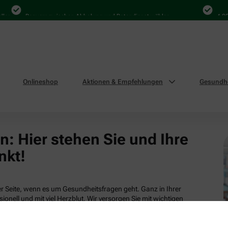
len
Bequem zwischen Abholung und Botendienst wählen
4.000
Onlineshop
Aktionen & Empfehlungen
Gesundhe
: Hier stehen Sie und Ihre
nkt!
 Seite, wenn es um Gesundheitsfragen geht. Ganz in Ihrer
ionell und mit viel Herzblut. Wir versorgen Sie mit wichtigen
tsleistungen und attraktiven Produkten aus unserem