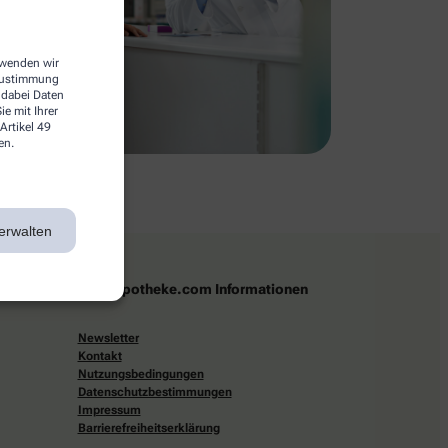
erwenden wir
 Zustimmung
 dabei Daten
e mit Ihrer
Artikel 49
en.
erwalten
apotheke.com Informationen
Newsletter
Kontakt
Nutzungsbedingungen
Datenschutzbestimmungen
Impressum
Barrierefreiheitserklärung