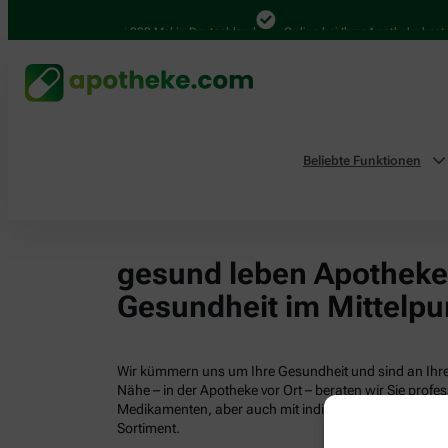
4.000 Mal in Deutschland
Online bei Ihrer Apotheke bestel
Beliebte Funktionen
gesund leben Apotheken
Gesundheit im Mittelpu
Wir kümmern uns um Ihre Gesundheit und sind an Ihrer
Nähe – in der Apotheke vor Ort – beraten wir Sie profess
Medikamenten, aber auch mit individuellen Gesundhei
Sortiment.