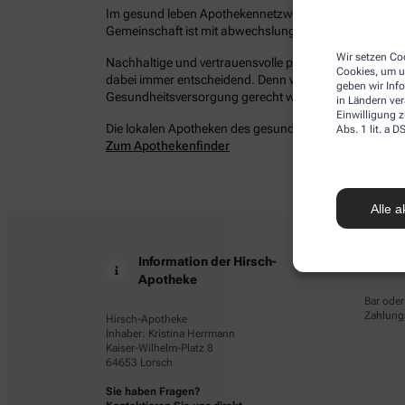
Im gesund leben Apothekennetzwerk befinden sich bun
Gemeinschaft ist mit abwechslungsreichen Angeboten 
Wir setzen Coo
Nachhaltige und vertrauensvolle persönliche Beziehung
Cookies, um u
dabei immer entscheidend. Denn wir möchten Ihrem Ans
geben wir Inf
Gesundheitsversorgung gerecht werden – damit Sie ges
in Ländern ve
Einwilligung z
Die lokalen Apotheken des gesund leben Netzwerkes in 
Abs. 1 lit. a
Zum Apothekenfinder
Alle a
Information der Hirsch-
Z
Apotheke
Bar oder
Zahlungs
Hirsch-Apotheke
Inhaber: Kristina Herrmann
Kaiser-Wilhelm-Platz 8
64653 Lorsch
Sie haben Fragen?