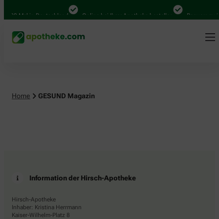
4.000 Mal in Deutschland
Online bei Ihrer Apotheke bestellen
Bequem zwis
Home
GESUND Magazin
Information der Hirsch-Apotheke
Hirsch-Apotheke
Inhaber: Kristina Herrmann
Kaiser-Wilhelm-Platz 8