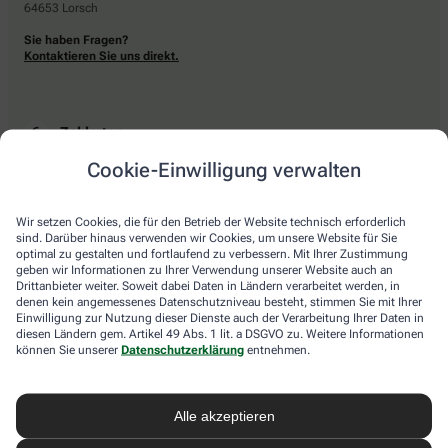
64653 Lorsch
Sie haben Fragen?
Kontaktieren Sie uns direkt.
Zahlarten
Cookie-Einwilligung verwalten
Bar oder mit einer anderen akzeptierten Zahlungsart Ihrer Apotheke vor Ort.
Wir setzen Cookies, die für den Betrieb der Website technisch erforderlich
sind. Darüber hinaus verwenden wir Cookies, um unsere Website für Sie
Lieferarten
optimal zu gestalten und fortlaufend zu verbessern. Mit Ihrer Zustimmung
geben wir Informationen zu Ihrer Verwendung unserer Website auch an
Drittanbieter weiter. Soweit dabei Daten in Ländern verarbeitet werden, in
Abholung in der Apotheke
denen kein angemessenes Datenschutzniveau besteht, stimmen Sie mit Ihrer
Botendienstlieferung
Einwilligung zur Nutzung dieser Dienste auch der Verarbeitung Ihrer Daten in
diesen Ländern gem. Artikel 49 Abs. 1 lit. a DSGVO zu. Weitere Informationen
können Sie unserer
Datenschutzerklärung
entnehmen.
apotheke.com Informationen
Alle akzeptieren
Newsletter