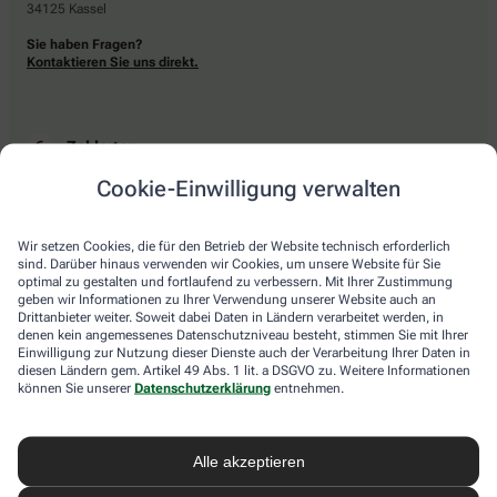
34125 Kassel
Sie haben Fragen?
Kontaktieren Sie uns direkt.
Zahlarten
Cookie-Einwilligung verwalten
Bar oder mit einer anderen akzeptierten Zahlungsart Ihrer Apotheke vor Ort.
Wir setzen Cookies, die für den Betrieb der Website technisch erforderlich
sind. Darüber hinaus verwenden wir Cookies, um unsere Website für Sie
Lieferarten
optimal zu gestalten und fortlaufend zu verbessern. Mit Ihrer Zustimmung
geben wir Informationen zu Ihrer Verwendung unserer Website auch an
Drittanbieter weiter. Soweit dabei Daten in Ländern verarbeitet werden, in
Abholung in der Apotheke
denen kein angemessenes Datenschutzniveau besteht, stimmen Sie mit Ihrer
Botendienstlieferung
Einwilligung zur Nutzung dieser Dienste auch der Verarbeitung Ihrer Daten in
diesen Ländern gem. Artikel 49 Abs. 1 lit. a DSGVO zu. Weitere Informationen
können Sie unserer
Datenschutzerklärung
entnehmen.
apotheke.com Informationen
Alle akzeptieren
Newsletter