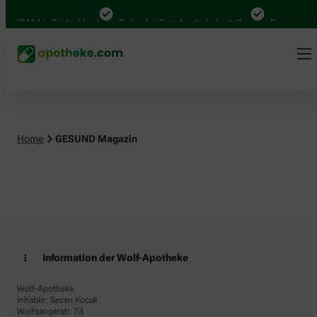
4.000 Mal in Deutschland
Online bei Ihrer Apotheke bestellen
Bequem zwis
Home
GESUND Magazin
Information der Wolf-Apotheke
Wolf-Apotheke
Inhaber: Sezen Kocak
Wolfsangerstr. 73