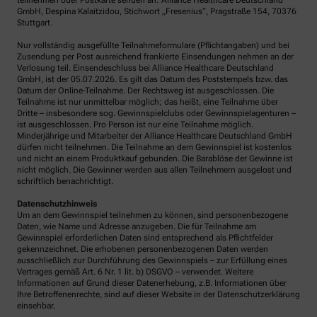
teilnehmen oder Postkarte senden an: Alliance Healthcare Deutschland
GmbH, Despina Kalaitzidou, Stichwort „Fresenius“, Pragstraße 154, 70376
Stuttgart.
Nur vollständig ausgefüllte Teilnahmeformulare (Pflichtangaben) und bei
Zusendung per Post ausreichend frankierte Einsendungen nehmen an der
Verlosung teil. Einsendeschluss bei Alliance Healthcare Deutschland
GmbH, ist der 05.07.2026. Es gilt das Datum des Poststempels bzw. das
Datum der Online-Teilnahme. Der Rechtsweg ist ausgeschlossen. Die
Teilnahme ist nur unmittelbar möglich; das heißt, eine Teilnahme über
Dritte – insbesondere sog. Gewinnspielclubs oder Gewinnspielagenturen –
ist ausgeschlossen. Pro Person ist nur eine Teilnahme möglich.
Minderjährige und Mitarbeiter der Alliance Healthcare Deutschland GmbH
dürfen nicht teilnehmen. Die Teilnahme an dem Gewinnspiel ist kostenlos
und nicht an einem Produktkauf gebunden. Die Barablöse der Gewinne ist
nicht möglich. Die Gewinner werden aus allen Teilnehmern ausgelost und
schriftlich benachrichtigt.
Datenschutzhinweis
Um an dem Gewinnspiel teilnehmen zu können, sind personenbezogene
Daten, wie Name und Adresse anzugeben. Die für Teilnahme am
Gewinnspiel erforderlichen Daten sind entsprechend als Pflichtfelder
gekennzeichnet. Die erhobenen personenbezogenen Daten werden
ausschließlich zur Durchführung des Gewinnspiels – zur Erfüllung eines
Vertrages gemäß Art. 6 Nr. 1 lit. b) DSGVO – verwendet. Weitere
Informationen auf Grund dieser Datenerhebung, z.B. Informationen über
Ihre Betroffenenrechte, sind auf dieser Website in der Datenschutzerklärung
einsehbar.