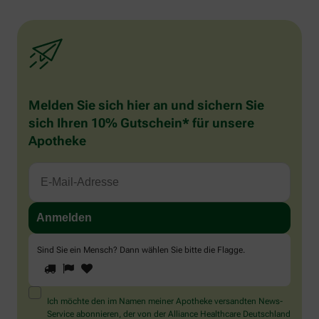
Melden Sie sich hier an und sichern Sie
sich Ihren 10% Gutschein* für unsere
Apotheke
Sind Sie ein Mensch? Dann wählen Sie bitte
die Flagge
.
1
2
3
Sind
Sie
ein
Mensch?
Ich möchte den im Namen meiner Apotheke versandten News-
Dann
Service abonnieren, der von der Alliance Healthcare Deutschland