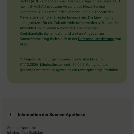
wählen
GmbH (AHD) angeboten wird. Hiermit willige ich ein, dass AHD
Sie
meine E-Mail-Adresse zum Versand des News-Service
bitte
verarbeitet. AHD setzt für den Versand und die Analyse des
das
Newsletters den Dienstleister Emarsys ein. Die Einwilligung
Flugzeug.
kann jederzeit für die Zukunft widerrufen werden (z.B. über den
Abmelde-Link in jedem Newsletter). Die sonstigen
Kontaktmöglichkeiten dafür und weitere Angaben zur
Datenverarbeitung finden sich in der
Datenschutzerklärung
von
AHD.
* Coupon-Bedingungen: Einmalig einlösbar bis zum
31.12.2026. Mindestbestellwert: 50,00 €. Gültig auf das
gesamte Sortiment, ausgeschlossen rezeptpflichtige Produkte.
Information der Sonnen-Apotheke
Sonnen-Apotheke
Inhaber: Tina Schildge