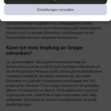
meist binnen weniger Tage wieder abklingen. Mit einer Grippe
haben die Symptome allerdings nichts zu tun. Denn üblicherweise
Einstellungen verwalten
handelt es sich um einen sogenannten Totimpfstoff, der keine
vermehrungsfähigen Erreger enthält – eine Grippeerkrankung
kann somit weder ausgelöst noch weitergegeben werden.
Vorübergehend kann es durch die Anregung der körpereigenen
Abwehr auch zu leichten Schmerzen und Rötungen an der
Einstichstelle kommen, die jedoch harmlos sind.
Kann ich trotz Impfung an Grippe
erkranken?
Ja, das ist möglich. Bei jungen Erwachsenen liegt die
Schutzwirkung bei bis zu 80 Prozent, bei älteren Menschen um
die 40 Prozent (für Personen ab 60 Jahren gibt es deshalb einen
Hochdosis-Impfstoff, der besser wirksam ist). Das heißt:
Erkranken im Laufe der Grippesaison zum Beispiel von 100
ungeimpften Senioren 10 an Grippe, sind es bei 100 geimpften
älteren Erwachsenen nur etwa 6. Doch selbst wenn man trotz
Impfung erkrankt, verläuft die Grippe meist milder oder völlig
unbemerkt. Das Risiko für schwere Komplikationen ist somit
deutlich geringer.