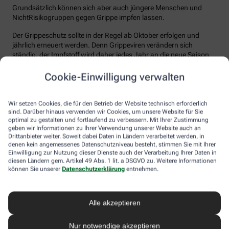
Grundsätzlich können sich aber auch jüngere Menschen und
NichtRisikogruppen gegen Grippe impfen lassen.
Der Grippeschutz sollte in der Regel ab Oktober erfolgen und
jährlich erneuert werden. Denn Grippeviren verändern sich
ständig, der Impfstoff wird daher jedes Jahr an die neue Saison
angepasst. Nach der Impfung dauert es etwa 10 bis 14 Tage, bis
der Körper einen ausreichenden Schutz vor einer Ansteckung
Cookie-Einwilligung verwalten
aufgebaut hat. Auch eine spätere Impfung zu Beginn des Jahres
ist meist noch sinnvoll.
Wir setzen Cookies, die für den Betrieb der Website technisch erforderlich
sind. Darüber hinaus verwenden wir Cookies, um unsere Website für Sie
Wie sicher ist der Impfstoff?
optimal zu gestalten und fortlaufend zu verbessern. Mit Ihrer Zustimmung
geben wir Informationen zu Ihrer Verwendung unserer Website auch an
Jeder Grippeimpfstoff, der in Deutschland verwendet wird, muss
Drittanbieter weiter. Soweit dabei Daten in Ländern verarbeitet werden, in
ein streng reguliertes Zulassungsverfahren durchlaufen. Hierbei
denen kein angemessenes Datenschutzniveau besteht, stimmen Sie mit Ihrer
muss die Qualität, Wirksamkeit und Verträglichkeit in
Einwilligung zur Nutzung dieser Dienste auch der Verarbeitung Ihrer Daten in
diesen Ländern gem. Artikel 49 Abs. 1 lit. a DSGVO zu. Weitere Informationen
wissenschaftlichen Studien nachgewiesen werden. Die Freigabe
können Sie unserer
Datenschutzerklärung
entnehmen.
erfolgt nach weiteren Prüfungen schließlich durch das Paul-
Ehrlich-Institut (PEI), das die Sicherheit des Impfstoffs auch nach
der Freigabe stetig weiter beobachtet.
Alle akzeptieren
Die Grippeimpfung ist in aller Regel gut verträglich. In den ersten
Tagen können leichte Erkältungssymptome wie zum Beispiel
Nur notwendige akzeptieren
Frösteln oder Kopf- und Gliederschmerzen auftreten, die aber