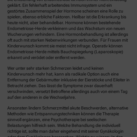
geklärt. Ein fehlerhaft arbeitendes Immunsystem und ein
gestörtes Zusammenspiel der Hormone scheinen eine Rolle zu
spielen, ebenso erbliche Faktoren. Heilbar ist die Erkrankung bis
heute nicht, aber behandelbar. Hormone können bestehende
Endometriose-Herde verkleinern und das Wachstum von neuen
Wucherungen verhindern. Eine Hormonbehandlung ist allerdings
oft auch mit starken Nebenwirkungen verbunden. Für Frauen mit
Kinderwunsch kommt sie meist nicht infrage. Operativ können
Endometriose-Herde mittels Bauchspiegelung (Laparoskopie)
erkannt und verödet oder entfernt werden.
Wer unter sehr starken Schmerzen leidet und keinen
Kinderwunsch mehr hat, kann als radikale Option auch eine
Entfernung der Gebärmutter inklusive der Eierstöcke und Eileiter in
Betracht ziehen. Das lässt die Symptome zwar dauerhaft
verschwinden, versetzt Betroffene allerdings auch von einem Tag
auf den anderen in die Wechseljahre.
Ansonsten lindern Schmerzmittel akute Beschwerden, alternative
Methoden wie Entspannungstechniken können die Therapie
sinnvoll ergänzen, eine Psychotherapie bei seelischen
Belastungen hilfreich sein. Welche Behandlung die individuell
richtige ist, sollte man daher eingehend mit seiner Gynäkologin
oder dem Gynäkologen besprechen. Wichtig zu wissen: In den