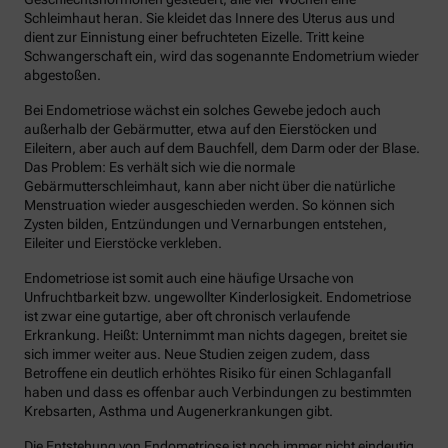
Schleimhaut heran. Sie kleidet das Innere des Uterus aus und
dient zur Einnistung einer befruchteten Eizelle. Tritt keine
Schwangerschaft ein, wird das sogenannte Endometrium wieder
abgestoßen.
Bei Endometriose wächst ein solches Gewebe jedoch auch
außerhalb der Gebärmutter, etwa auf den Eierstöcken und
Eileitern, aber auch auf dem Bauchfell, dem Darm oder der Blase.
Das Problem: Es verhält sich wie die normale
Gebärmutterschleimhaut, kann aber nicht über die natürliche
Menstruation wieder ausgeschieden werden. So können sich
Zysten bilden, Entzündungen und Vernarbungen entstehen,
Eileiter und Eierstöcke verkleben.
Endometriose ist somit auch eine häufige Ursache von
Unfruchtbarkeit bzw. ungewollter Kinderlosigkeit. Endometriose
ist zwar eine gutartige, aber oft chronisch verlaufende
Erkrankung. Heißt: Unternimmt man nichts dagegen, breitet sie
sich immer weiter aus. Neue Studien zeigen zudem, dass
Betroffene ein deutlich erhöhtes Risiko für einen Schlaganfall
haben und dass es offenbar auch Verbindungen zu bestimmten
Krebsarten, Asthma und Augenerkrankungen gibt.
Die Entstehung von Endometriose ist noch immer nicht eindeutig