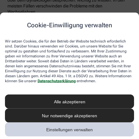
meisten Fällen verschwinden die Probleme mit den
Wechseljahren.
Voraussetzung für eine erfolgreiche Behandlung ist allerdings
Cookie-Einwilligung verwalten
immer, dass die Endometriose auch als solche erkannt wird.
Regelmäßig heftige Regelschmerzen sollten Frauen deshalb ernst
nehmen und ärztlich abklären lassen. Und sich auf keinen Fall
Wir setzen Cookies, die für den Betrieb der Website technisch erforderlich
einreden lassen, sie seien normal.
sind. Darüber hinaus verwenden wir Cookies, um unsere Website für Sie
optimal zu gestalten und fortlaufend zu verbessern. Mit Ihrer Zustimmung
geben wir Informationen zu Ihrer Verwendung unserer Website auch an
Drittanbieter weiter. Soweit dabei Daten in Ländern verarbeitet werden, in
denen kein angemessenes Datenschutzniveau besteht, stimmen Sie mit Ihrer
Einwilligung zur Nutzung dieser Dienste auch der Verarbeitung Ihrer Daten in
diesen Ländern gem. Artikel 49 Abs. 1 lit. a DSGVO zu. Weitere Informationen
können Sie unserer
Datenschutzerklärung
entnehmen.
Alle akzeptieren
Melden Sie sich hier an und sichern Sie
Nur notwendige akzeptieren
sich Ihren 10% Gutschein* für unsere
Apotheke
Einstellungen verwalten