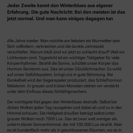
Jeder Zweite kennt den Winterblues aus eigener
Erfahrung. Die gute Nachricht: Bei den meisten ist das
jetzt normal. Und man kann einiges dagegen tun
Alle Jahre wieder: Man möchte am liebsten ein Murmeltier sein.
Sich vollfuttern, verkriechen und die dunkle Jahreszeit
verschlafen. Warum bloß sind wir jetzt so schlecht drauf? Weil wir
Lichtwesen sind. Tageslicht ist ein wichtiger Taktgeber für viele
Körperrhythmen. Strahlt die Sonne, schüttet unser Körper das
Hormon Serotonin aus. Das ist unser Glücklichmacher. Es wirkt
auf unser Gefühlssystem, bringt uns in gute Stimmung. Bei
Dunkelheit wird der Gegenspieler produziert, das Schlafhormon
Melatonin. In grauen und trüben Monaten stehen wir verstärkt
unter dem Einfluss dieses Schläfrigmachers.
Der wichtigste Rat gegen den Winterblues deshalb: Selbst bei
dicken Wolken jeden Tag rausgehen und dabei ab und zu in den
Himmel schauen. Die Helligkeit draußen beträgt selbst unter
grauen Wolken noch 7000 Lux. Das ist zwar weit weniger als
unterm klaren Sonnenhimmel, der mit 100.000 Lux strahlt. Aber
es ist hundertfach mehr als in geschlossenen Räumen, wo es in