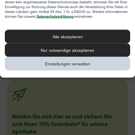
denen kein angemessenes Datenschutzniveau besteht, stimmen Sie mit Ihrer
Erinnerungen vom Urlaub schwelgen. Fotos anschauen. Die
Einwilligung zur Nutzung dieser Dienste auch der Verarbeitung Ihrer Daten in
passende Musik dazu hören und vielleicht sogar spontan dazu
diesen Ländern gem. Artikel 49 Abs. 1 lit. a DSGVO zu. Weitere Informationen
tanzen. Auch gut: Schnuppern Sie sich froh. Die
können Sie unserer
Datenschutzerklärung
entnehmen.
Geruchsrezeptoren der Nase sind direkt mit dem Teil des Gehirns
verbunden, in denen Gefühle entstehen. Frische Düfte wie Zitrone,
Limette oder Zitronengras wirken wie Fitmacher. Mit diesen Tipps
Alle akzeptieren
sollte sich der Winterblues spätestens nach ein paar Wochen
verzogen haben. Nur in sehr seltenen Fällen (1 % der Betroffenen)
ist das Seelentief in Herbst und Winter eine „echte“ krankhafte
Nur notwendige akzeptieren
Depression.
Einstellungen verwalten
Melden Sie sich hier an und sichern Sie
sich Ihren 10% Gutschein* für unsere
Apotheke