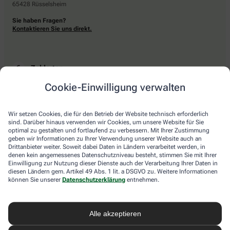
65428 Rüsselsheim
Sie haben Fragen?
Kontaktieren Sie uns direkt.
Zahlarten
Cookie-Einwilligung verwalten
Bar oder mit einer anderen akzeptierten Zahlungsart Ihrer Apotheke vor Ort.
Wir setzen Cookies, die für den Betrieb der Website technisch erforderlich
sind. Darüber hinaus verwenden wir Cookies, um unsere Website für Sie
Lieferarten
optimal zu gestalten und fortlaufend zu verbessern. Mit Ihrer Zustimmung
geben wir Informationen zu Ihrer Verwendung unserer Website auch an
Drittanbieter weiter. Soweit dabei Daten in Ländern verarbeitet werden, in
Abholung in der Apotheke
denen kein angemessenes Datenschutzniveau besteht, stimmen Sie mit Ihrer
Botendienstlieferung
Einwilligung zur Nutzung dieser Dienste auch der Verarbeitung Ihrer Daten in
diesen Ländern gem. Artikel 49 Abs. 1 lit. a DSGVO zu. Weitere Informationen
können Sie unserer
Datenschutzerklärung
entnehmen.
apotheke.com Informationen
Alle akzeptieren
Newsletter