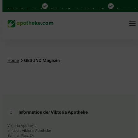
.000 Mal in Deutschland
Online bei Ihrer Apotheke bestellen
Bequem zwisc
Home
GESUND Magazin
Information der Viktoria Apotheke
Viktoria Apotheke
Inhaber: Viktoria Apotheke
Berliner Platz 24