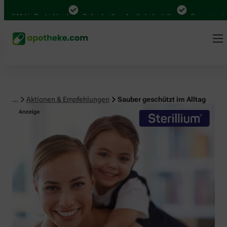
 Mal in Deutschland
Online bei Ihrer Apotheke bestellen
Bequem zwischen 
...
Aktionen & Empfehlungen
Sauber geschützt im Alltag