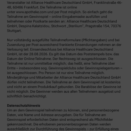
Veranstalter ist Alliance Healthcare Deutschland GmbH, Franklinstraße 46-
48, 60486 Frankfurt. Die Teilnahme ist online
unter www.apotheke.com und per Post möglich. So einfach geht die
Teilnahme am Gewinnspiel – online Eingabemaske ausfüllen und
teilnehmen oder Postkarte senden an: Alliance Healthcare Deutschland
GmbH, Despina Kalaitzidou, Stichwort „Sterilium“, Pragstraße 154, 70376
Stuttgart.
Nur vollständig ausgefüllte Teilnahmeformulare (Pflichtangaben) und bei
Zusendung per Post ausreichend frankierte Einsendungen nehmen an der
Verlosung teil. Einsendeschluss bei Alliance Healthcare Deutschland
GmbH, ist der 28.08.2026. Es gilt das Datum des Poststempels bzw. das
Datum der Online-Teilnahme. Der Rechtsweg ist ausgeschlossen. Die
Teilnahme ist nur unmittelbar möglich; das heißt, eine Teilnahme über
Dritte – insbesondere sog. Gewinnspielclubs oder Gewinnspielagenturen –
ist ausgeschlossen. Pro Person ist nur eine Teilnahme möglich.
Minderjährige und Mitarbeiter der Alliance Healthcare Deutschland GmbH
dürfen nicht teilnehmen. Die Teilnahme an dem Gewinnspiel ist kostenlos
und nicht an einem Produktkauf gebunden. Die Barablöse der Gewinne ist
nicht möglich. Die Gewinner werden aus allen Teilnehmern ausgelost und
schriftlich benachrichtigt.
Datenschutzhinweis
Um an dem Gewinnspiel teilnehmen zu können, sind personenbezogene
Daten, wie Name und Adresse anzugeben. Die für Teilnahme am
Gewinnspiel erforderlichen Daten sind entsprechend als Pflichtfelder
gekennzeichnet. Die erhobenen personenbezogenen Daten werden
ausschließlich zur Durchführung des Gewinnspiels – zur Erfüllung eines