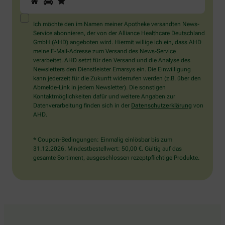
Sie
ein
Mensch?
Ich möchte den im Namen meiner Apotheke versandten News-
Dann
Service abonnieren, der von der Alliance Healthcare Deutschland
wählen
GmbH (AHD) angeboten wird. Hiermit willige ich ein, dass AHD
Sie
meine E-Mail-Adresse zum Versand des News-Service
bitte
verarbeitet. AHD setzt für den Versand und die Analyse des
den
Newsletters den Dienstleister Emarsys ein. Die Einwilligung
Stern.
kann jederzeit für die Zukunft widerrufen werden (z.B. über den
Abmelde-Link in jedem Newsletter). Die sonstigen
Kontaktmöglichkeiten dafür und weitere Angaben zur
Datenverarbeitung finden sich in der
Datenschutzerklärung
von
AHD.
* Coupon-Bedingungen: Einmalig einlösbar bis zum
31.12.2026. Mindestbestellwert: 50,00 €. Gültig auf das
gesamte Sortiment, ausgeschlossen rezeptpflichtige Produkte.