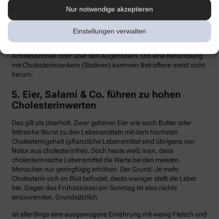
Nur notwendige akzeptieren
Hypercholesterinämie kommt bei etwa einer von 300 Personen
vor. Sind in der Familie Fälle von frühen Herzinfarkten, Stents oder
Bypass-Operationen bekannt, sollte man sein Cholesterin
Einstellungen verwalten
dringend überprüfen lassen. Anzeichen können auch gelbliche
Knötchen (Xanthome) unter der Haut sein, etwa an den
Achillessehnen oder über den Augenlidern. Um eine Behandlung
mit Cholesterinsenkern (Statinen) kommen Betroffene meist nicht
herum.
5. Eier, Salami & Co. führen zu hohen
Cholesterinwerten
Das gilt als überholt. Zwar gehören Eier wie auch Butter oder
fettreiche Wurst zu den Lebensmitteln mit dem höchsten
Cholesteringehalt (pflanzliche Lebensmittel sind übrigens von
Natur aus cholesterinfrei). Doch heute weiß man, dass
cholesterinreiche Lebensmittel die Werte bei den meisten
Menschen nur geringfügig erhöhen. Der Grund: Je mehr
Cholesterin sich im Blut befindet, desto weniger stellt die Leber
her. Gegen das Frühstücksei am Sonntag ist also nichts
einzuwenden. Grundsätzlich
ist allerdings eine ausgewogene Ernährung mit wenig Fleisch und