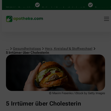
Herz, Kreislauf & Stoffwechsel
0 Mal in Deutschland
Online bei Ihrer Apotheke bestellen
Bequem zwischen
...
Gesundheitstipps
Herz, Kreislauf & Stoffwechsel
5 Irrtümer über Cholesterin
© Maxim Fesenko / iStock by Getty Images
5 Irrtümer über Cholesterin