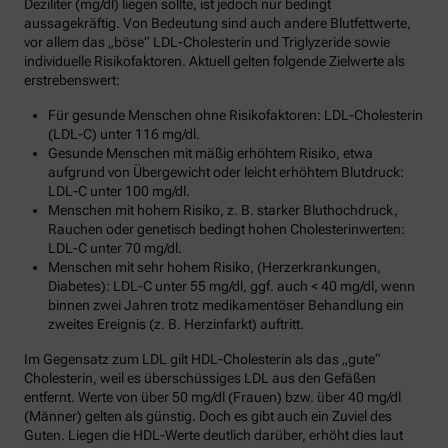
Deziliter (mg/dl) liegen sollte, ist jedoch nur bedingt
aussagekräftig. Von Bedeutung sind auch andere Blutfettwerte,
vor allem das „böse“ LDL-Cholesterin und Triglyzeride sowie
individuelle Risikofaktoren. Aktuell gelten folgende Zielwerte als
erstrebenswert:
Für gesunde Menschen ohne Risikofaktoren: LDL-Cholesterin
(LDL-C) unter 116 mg/dl.
Gesunde Menschen mit mäßig erhöhtem Risiko, etwa
aufgrund von Übergewicht oder leicht erhöhtem Blutdruck:
LDL-C unter 100 mg/dl.
Menschen mit hohem Risiko, z. B. starker Bluthochdruck,
Rauchen oder genetisch bedingt hohen Cholesterinwerten:
LDL-C unter 70 mg/dl.
Menschen mit sehr hohem Risiko, (Herzerkrankungen,
Diabetes): LDL-C unter 55 mg/dl, ggf. auch < 40 mg/dl, wenn
binnen zwei Jahren trotz medikamentöser Behandlung ein
zweites Ereignis (z. B. Herzinfarkt) auftritt.
Im Gegensatz zum LDL gilt HDL-Cholesterin als das „gute“
Cholesterin, weil es überschüssiges LDL aus den Gefäßen
entfernt. Werte von über 50 mg/dl (Frauen) bzw. über 40 mg/dl
(Männer) gelten als günstig. Doch es gibt auch ein Zuviel des
Guten. Liegen die HDL-Werte deutlich darüber, erhöht dies laut