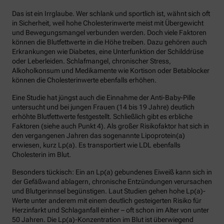
Das ist ein Irrglaube. Wer schlank und sportlich ist, wähnt sich oft
in Sicherheit, weil hohe Cholesterinwerte meist mit Übergewicht
und Bewegungsmangel verbunden werden. Doch viele Faktoren
können die Blutfettwerte in die Höhe treiben. Dazu gehören auch
Erkrankungen wie Diabetes, eine Unterfunktion der Schilddrüse
oder Leberleiden. Schlafmangel, chronischer Stress,
Alkoholkonsum und Medikamente wie Kortison oder Betablocker
können die Cholesterinwerte ebenfalls erhöhen.
Eine Studie hat jüngst auch die Einnahme der Anti-Baby-Pille
untersucht und bei jungen Frauen (14 bis 19 Jahre) deutlich
erhöhte Blutfettwerte festgestellt. Schließlich gibt es erbliche
Faktoren (siehe auch Punkt 4). Als großer Risikofaktor hat sich in
den vergangenen Jahren das sogenannte Lipoprotein(a)
erwiesen, kurz Lp(a). Es transportiert wie LDL ebenfalls
Cholesterin im Blut.
Besonders tückisch: Ein an Lp(a) gebundenes Eiweiß kann sich in
der Gefäßwand ablagern, chronische Entzündungen verursachen
und Blutgerinnsel begünstigen. Laut Studien gehen hohe Lp(a)-
Werte unter anderem mit einem deutlich gesteigerten Risiko für
Herzinfarkt und Schlaganfall einher – oft schon im Alter von unter
50 Jahren. Die Lp(a)-Konzentration im Blut ist überwiegend