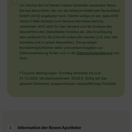
Mensch?
Ich möchte den im Namen meiner Apotheke versandten News-
Dann
Service abonnieren, der von der Alliance Healthcare Deutschland
wählen
GmbH (AHD) angeboten wird. Hiermit willige ich ein, dass AHD
Sie
meine E-Mail-Adresse zum Versand des News-Service
bitte
verarbeitet. AHD setzt für den Versand und die Analyse des
das
Newsletters den Dienstleister Emarsys ein. Die Einwilligung
Auto.
kann jederzeit für die Zukunft widerrufen werden (z.B. über den
Abmelde-Link in jedem Newsletter). Die sonstigen
Kontaktmöglichkeiten dafür und weitere Angaben zur
Datenverarbeitung finden sich in der
Datenschutzerklärung
von
AHD.
* Coupon-Bedingungen: Einmalig einlösbar bis zum
31.12.2026. Mindestbestellwert: 50,00 €. Gültig auf das
gesamte Sortiment, ausgeschlossen rezeptpflichtige Produkte.
Information der Rosen Apotheke