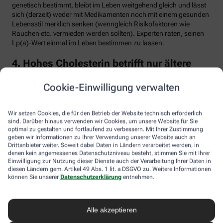
genetisch bestimmt, bleibt im Leben weitgehend gleich und lässt
sich (derzeit) weder mit Medikamenten noch mit einem gesunden
Lebensstil merklich senken (wenngleich Risikofaktoren wie
Rauchen etc. vermieden werden sollten). Experten raten, seinen
Lp(a)-Wert einmal im Leben bestimmen zu lassen.
4. Hohes Cholesterin betrifft nur ältere
Menschen
Cookie-Einwilligung verwalten
Falsch. Zwar steigt das Risiko für erhöhte Cholesterinwerte mit
zunehmendem Alter. Menschen mit sogenannter familiärer
Hypercholesterinämie (FH) haben jedoch schon von Geburt an
Wir setzen Cookies, die für den Betrieb der Website technisch erforderlich
erhöhte Blutfettwerte. Bei der erblich bedingten
sind. Darüber hinaus verwenden wir Cookies, um unsere Website für Sie
optimal zu gestalten und fortlaufend zu verbessern. Mit Ihrer Zustimmung
Stoffwechselerkrankung sammelt sich durch einen Gendefekt
geben wir Informationen zu Ihrer Verwendung unserer Website auch an
sehr viel LDL-Cholesterin im Blut an (über 190 bis 500 mg/dl) und
Drittanbieter weiter. Soweit dabei Daten in Ländern verarbeitet werden, in
lagert sich an den Wänden der Arterien und Venen ab. Betroffene
denen kein angemessenes Datenschutzniveau besteht, stimmen Sie mit Ihrer
entwickeln oft schon im jungen Erwachsenenalter eine
Einwilligung zur Nutzung dieser Dienste auch der Verarbeitung Ihrer Daten in
Arteriosklerose.
diesen Ländern gem. Artikel 49 Abs. 1 lit. a DSGVO zu. Weitere Informationen
können Sie unserer
Datenschutzerklärung
entnehmen.
Unbehandelt erkrankt etwa die Hälfte der Männer schon vor dem
50. Lebensjahr an einer koronaren Herzkrankheit (KHK), die zum
Herzinfarkt oder plötzlichem Herztod führen kann. Frauen sind
Alle akzeptieren
bis zur Menopause durch Hormone besser geschützt, bei ihnen
sind es rund 30 Prozent bis zum Alter von 60 Jahren. Die familiäre