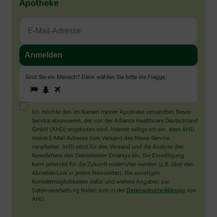
Apotheke
Sind Sie ein Mensch? Dann wählen Sie bitte
die Flagge
.
1
2
3
Sind
Sie
ein
Mensch?
Ich möchte den im Namen meiner Apotheke versandten News-
Dann
Service abonnieren, der von der Alliance Healthcare Deutschland
wählen
GmbH (AHD) angeboten wird. Hiermit willige ich ein, dass AHD
Sie
meine E-Mail-Adresse zum Versand des News-Service
bitte
verarbeitet. AHD setzt für den Versand und die Analyse des
die
Newsletters den Dienstleister Emarsys ein. Die Einwilligung
Flagge.
kann jederzeit für die Zukunft widerrufen werden (z.B. über den
Abmelde-Link in jedem Newsletter). Die sonstigen
Kontaktmöglichkeiten dafür und weitere Angaben zur
Datenverarbeitung finden sich in der
Datenschutzerklärung
von
AHD.