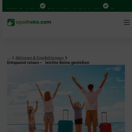
al in Deutschland
Online bei Ihrer Apotheke bestellen
Bequem zwischen Ab
...
Aktionen & Empfehlungen
Entspannt reisen – leichte Beine genießen