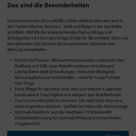
Das sind die Besonderheiten
Die kompressiven Strümpfe BELSANA medical aloe vera sind in
den Farben Marine, Schwarz, Weiß und Beige in der Apotheke
erhältlich. Mithilfe der entsprechenden Beinumfänge und
Schuhgröße wird dort die richtige Größe für Sie ermittelt. Denn nur
bei optimalem Sitz können die kompressiven Strümpfe ihre
Wirkung voll entfalten.
Schützt auf Reisen: Wirksame Kompression unterstützt den
Blutfluss und hilft, einer Reisethrombose vorzubeugen
Leichte Beine statt Schwellungen: Reduziert Müdigkeit,
Schweregefühl und Anschwellen – ideal für lange Fahrten
oder Flüge
Extra Pflege für die Haut: Aloe vera und Vitamin E spenden
kontinuierlich Feuchtigkeit und steigern das Wohlbefinden
Cool und komfortabel im Sommer: Die natürliche Aloe vera
wirkt angenehm kühlend – perfekt bei Hitze oder Klimaanlage
Optimale Passform aus der Apotheke: Professionelle
Größenbestimmung für optimale Wirkung und maximalen
Tragekomfort