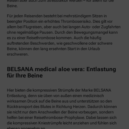
Reisen aber auch zum Stressfaktor werden – vor allem für die
Beine.
Für jeden Reisenden besteht bei mehrstündigem Sitzen in
beengter Position ein erhöhtes Thromboserisiko. Dies gilt vor
allem bei Flugreisen, aber auch bei langen Auto- oder Zugfahrten
ohne regelmäßige Pausen. Durch den Bewegungsmangel kann
es zu einer Reisethrombose kommen. Auch die häufig
auftretenden Beschwerden, wie geschwollene oder schwere
Beine, können den lang ersehnten Start in den Urlaub
erschweren.
BELSANA medical aloe vera: Entlastung
für Ihre Beine
Hier bieten die kompressiven Strümpfe der Marke BELSANA
Entlastung, denn sie üben von außen einen medizinisch
wirksamen Druck auf die Beine aus und unterstützen so den
Rücktransport des Blutes in Richtung Herzen. Dadurch können
sie nicht nur dem Anschwellen der Beine vorbeugen, sondern
helfen bei einer Reisethrombose-Prophylaxe. Dabei lassen sich
die kompressiven Kniestrümpfe leicht anziehen und fühlen sich
ebenso angenehm an.