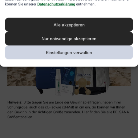
können Sie unserer
Datenschutzerklärung
entnehmen.
Alle akzeptieren
Nur notwendige akzeptieren
Einstellungen verwalten
Hinweis
: Bitte tragen Sie am Ende der Gewinnspielfragen, neben Ihrer
Schuhgröße, auch das cC- sowie cB-Maß in cm ein. So können wir Ihnen
den Gewinn in der richtigen Größe zusenden. Hier finden Sie alle BELSANA
Größentabellen.