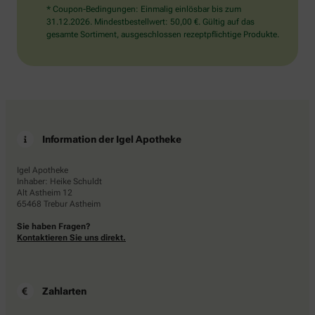
* Coupon-Bedingungen: Einmalig einlösbar bis zum
31.12.2026. Mindestbestellwert: 50,00 €. Gültig auf das
gesamte Sortiment, ausgeschlossen rezeptpflichtige Produkte.
Information der Igel Apotheke
Igel Apotheke
Inhaber: Heike Schuldt
Alt Astheim 12
65468 Trebur Astheim
Sie haben Fragen?
Kontaktieren Sie uns direkt.
Zahlarten