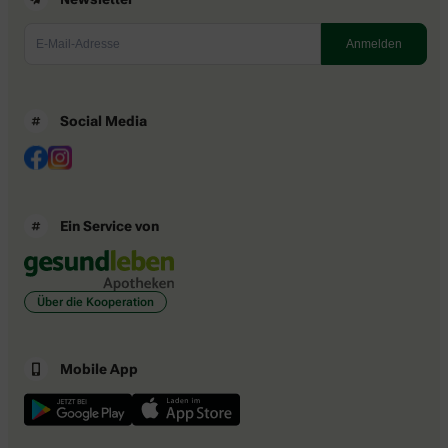
Social Media
Ein Service von
Über die Kooperation
Mobile App