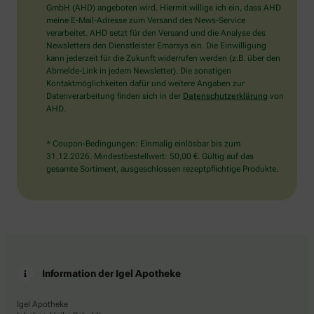
wählen
GmbH (AHD) angeboten wird. Hiermit willige ich ein, dass AHD
Sie
meine E-Mail-Adresse zum Versand des News-Service
bitte
verarbeitet. AHD setzt für den Versand und die Analyse des
den
Newsletters den Dienstleister Emarsys ein. Die Einwilligung
Stern.
kann jederzeit für die Zukunft widerrufen werden (z.B. über den
Abmelde-Link in jedem Newsletter). Die sonstigen
Kontaktmöglichkeiten dafür und weitere Angaben zur
Datenverarbeitung finden sich in der
Datenschutzerklärung
von
AHD.
* Coupon-Bedingungen: Einmalig einlösbar bis zum
31.12.2026. Mindestbestellwert: 50,00 €. Gültig auf das
gesamte Sortiment, ausgeschlossen rezeptpflichtige Produkte.
Information der Igel Apotheke
Igel Apotheke