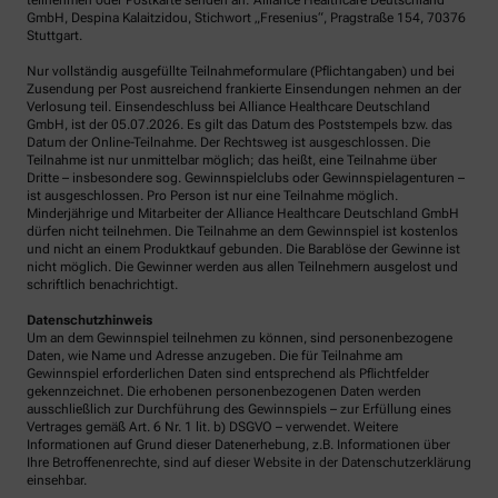
teilnehmen oder Postkarte senden an: Alliance Healthcare Deutschland
GmbH, Despina Kalaitzidou, Stichwort „Fresenius“, Pragstraße 154, 70376
Stuttgart.
Nur vollständig ausgefüllte Teilnahmeformulare (Pflichtangaben) und bei
Zusendung per Post ausreichend frankierte Einsendungen nehmen an der
Verlosung teil. Einsendeschluss bei Alliance Healthcare Deutschland
GmbH, ist der 05.07.2026. Es gilt das Datum des Poststempels bzw. das
Datum der Online-Teilnahme. Der Rechtsweg ist ausgeschlossen. Die
Teilnahme ist nur unmittelbar möglich; das heißt, eine Teilnahme über
Dritte – insbesondere sog. Gewinnspielclubs oder Gewinnspielagenturen –
ist ausgeschlossen. Pro Person ist nur eine Teilnahme möglich.
Minderjährige und Mitarbeiter der Alliance Healthcare Deutschland GmbH
dürfen nicht teilnehmen. Die Teilnahme an dem Gewinnspiel ist kostenlos
und nicht an einem Produktkauf gebunden. Die Barablöse der Gewinne ist
nicht möglich. Die Gewinner werden aus allen Teilnehmern ausgelost und
schriftlich benachrichtigt.
Datenschutzhinweis
Um an dem Gewinnspiel teilnehmen zu können, sind personenbezogene
Daten, wie Name und Adresse anzugeben. Die für Teilnahme am
Gewinnspiel erforderlichen Daten sind entsprechend als Pflichtfelder
gekennzeichnet. Die erhobenen personenbezogenen Daten werden
ausschließlich zur Durchführung des Gewinnspiels – zur Erfüllung eines
Vertrages gemäß Art. 6 Nr. 1 lit. b) DSGVO – verwendet. Weitere
Informationen auf Grund dieser Datenerhebung, z.B. Informationen über
Ihre Betroffenenrechte, sind auf dieser Website in der Datenschutzerklärung
einsehbar.