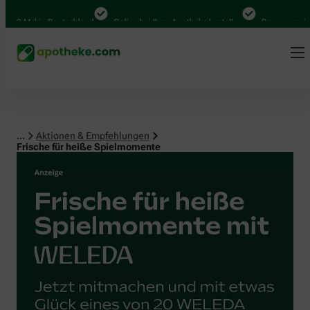
 Mal in Deutschland
Online bei Ihrer Apotheke bestellen
Bequem zwischen A
...
Aktionen & Empfehlungen
Frische für heiße Spielmomente