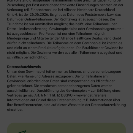
Nur vollständig ausgefüllte Teilnahmeformulare (Pflichtangaben) und bei
Zusendung per Post ausreichend frankierte Einsendungen nehmen an der
Verlosung teil. Einsendeschluss bei Alliance Healthcare Deutschland
GmbH, ist der 26.06.2026. Es gilt das Datum des Poststempels bzw. das
Datum der Online-Teilnahme. Der Rechtsweg ist ausgeschlossen. Die
Teilnahme ist nur unmittelbar möglich; das heißt, eine Teilnahme über
Dritte – insbesondere sog. Gewinnspielclubs oder Gewinnspielagenturen –
ist ausgeschlossen. Pro Person ist nur eine Teilnahme möglich.
Minderjährige und Mitarbeiter der Alliance Healthcare Deutschland GmbH
dürfen nicht teilnehmen. Die Teilnahme an dem Gewinnspiel ist kostenlos
und nicht an einem Produktkauf gebunden. Die Barablöse der Gewinne ist
nicht möglich. Die Gewinner werden aus allen Teilnehmern ausgelost und
schriftlich benachrichtigt.
Datenschutzhinweis
Um an dem Gewinnspiel teilnehmen zu können, sind personenbezogene
Daten, wie Name und Adresse anzugeben. Die für Teilnahme am
Gewinnspiel erforderlichen Daten sind entsprechend als Pflichtfelder
gekennzeichnet. Die erhobenen personenbezogenen Daten werden
ausschließlich zur Durchführung des Gewinnspiels – zur Erfüllung eines
Vertrages gemäß Art. 6 Nr. 1 lit. b) DSGVO – verwendet. Weitere
Informationen auf Grund dieser Datenerhebung, z.B. Informationen über
Ihre Betroffenenrechte, sind auf dieser Website in der Datenschutzerklärung
einsehbar.