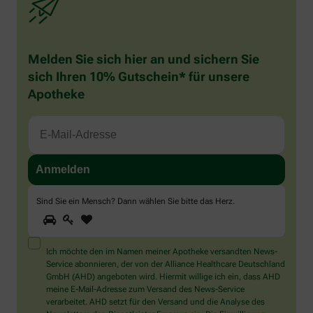
Melden Sie sich hier an und sichern Sie
sich Ihren 10% Gutschein* für unsere
Apotheke
Sind Sie ein Mensch? Dann wählen Sie bitte
das Herz
.
1
2
3
Sind
Sie
ein
Mensch?
Ich möchte den im Namen meiner Apotheke versandten News-
Dann
Service abonnieren, der von der Alliance Healthcare Deutschland
wählen
GmbH (AHD) angeboten wird. Hiermit willige ich ein, dass AHD
Sie
meine E-Mail-Adresse zum Versand des News-Service
bitte
verarbeitet. AHD setzt für den Versand und die Analyse des