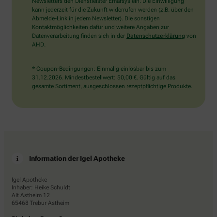
das
Newsletters den Dienstleister Emarsys ein. Die Einwilligung
Herz.
kann jederzeit für die Zukunft widerrufen werden (z.B. über den
Abmelde-Link in jedem Newsletter). Die sonstigen
Kontaktmöglichkeiten dafür und weitere Angaben zur
Datenverarbeitung finden sich in der
Datenschutzerklärung
von
AHD.
* Coupon-Bedingungen: Einmalig einlösbar bis zum
31.12.2026. Mindestbestellwert: 50,00 €. Gültig auf das
gesamte Sortiment, ausgeschlossen rezeptpflichtige Produkte.
Information der Igel Apotheke
Igel Apotheke
Inhaber: Heike Schuldt
Alt Astheim 12
65468 Trebur Astheim