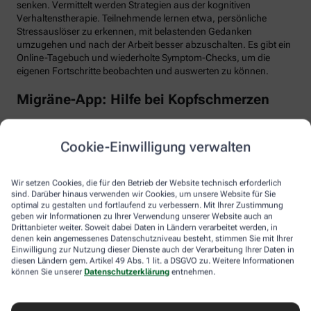
senken. Vermittelt werden Strategien aus der kognitiven
Verhaltenstherapie. Teilnehmende lernen etwa, persönliche
Stressauslöser zu erkennen, mit belastenden Gedanken
umzugehen und nach der Arbeit besser abzuschalten. Es gibt ein
Online-Tagebuch und wiederholte Symptom-Checks, um die
eigenen Fortschritte beobachten und auswerten zu können.
Migräne-App: Hilfe bei Kopfschmerzen
Schlaf, Ernährung, Bewegung, Stress … All das kann Einfluss auf
schmerzhafte Migräne-Attacken haben. Mit der Migräne-App der
Cookie-Einwilligung verwalten
renommierten Schmerzklinik Kiel lässt sich übersichtlich
festhalten, wann die Anfälle mit welchen Symptomen auftreten.
Das kann helfen, persönliche Muster zu erkennen und die
Wir setzen Cookies, die für den Betrieb der Website technisch erforderlich
Attacken besser zu behandeln, etwa durch den optimalen
sind. Darüber hinaus verwenden wir Cookies, um unsere Website für Sie
Einnahmezeitpunkt von Migräne-Medikamenten. Darüber hinaus
optimal zu gestalten und fortlaufend zu verbessern. Mit Ihrer Zustimmung
stellt die App viele nützliche Informationen zu Migräne bereit
geben wir Informationen zu Ihrer Verwendung unserer Website auch an
Drittanbieter weiter. Soweit dabei Daten in Ländern verarbeitet werden, in
sowie aktive Verfahren zur Entspannung und Stressbewältigung.
denen kein angemessenes Datenschutzniveau besteht, stimmen Sie mit Ihrer
Einwilligung zur Nutzung dieser Dienste auch der Verarbeitung Ihrer Daten in
Aimo gesund bewegt: Digitaler Personal
diesen Ländern gem. Artikel 49 Abs. 1 lit. a DSGVO zu. Weitere Informationen
Trainer
können Sie unserer
Datenschutzerklärung
entnehmen.
Trainings-Apps gibt es viele. Diese hier ist anders. Kern des