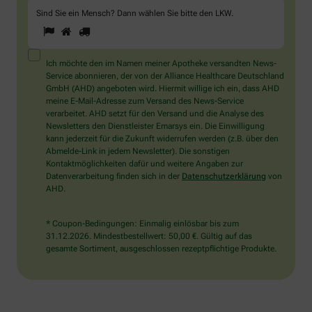
Sind Sie ein Mensch? Dann wählen Sie bitte
den LKW
.
1
2
3
Sind
Sie
ein
Mensch?
Ich möchte den im Namen meiner Apotheke versandten News-
Dann
Service abonnieren, der von der Alliance Healthcare Deutschland
wählen
GmbH (AHD) angeboten wird. Hiermit willige ich ein, dass AHD
Sie
meine E-Mail-Adresse zum Versand des News-Service
bitte
verarbeitet. AHD setzt für den Versand und die Analyse des
den
Newsletters den Dienstleister Emarsys ein. Die Einwilligung
LKW.
kann jederzeit für die Zukunft widerrufen werden (z.B. über den
Abmelde-Link in jedem Newsletter). Die sonstigen
Kontaktmöglichkeiten dafür und weitere Angaben zur
Datenverarbeitung finden sich in der
Datenschutzerklärung
von
AHD.
* Coupon-Bedingungen: Einmalig einlösbar bis zum
31.12.2026. Mindestbestellwert: 50,00 €. Gültig auf das
gesamte Sortiment, ausgeschlossen rezeptpflichtige Produkte.