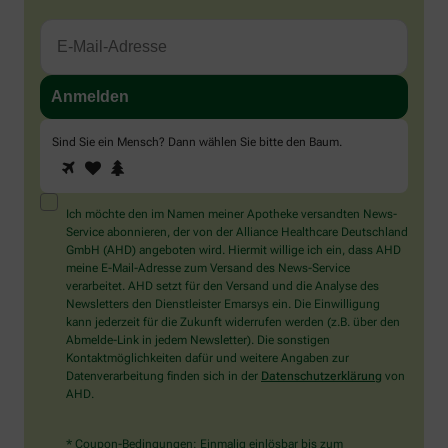
Sind Sie ein Mensch? Dann wählen Sie bitte
den Baum
.
1
2
3
Sind
Sie
ein
Mensch?
Ich möchte den im Namen meiner Apotheke versandten News-
Dann
Service abonnieren, der von der Alliance Healthcare Deutschland
wählen
GmbH (AHD) angeboten wird. Hiermit willige ich ein, dass AHD
Sie
meine E-Mail-Adresse zum Versand des News-Service
bitte
verarbeitet. AHD setzt für den Versand und die Analyse des
den
Newsletters den Dienstleister Emarsys ein. Die Einwilligung
Baum.
kann jederzeit für die Zukunft widerrufen werden (z.B. über den
Abmelde-Link in jedem Newsletter). Die sonstigen
Kontaktmöglichkeiten dafür und weitere Angaben zur
Datenverarbeitung finden sich in der
Datenschutzerklärung
von
AHD.
* Coupon-Bedingungen: Einmalig einlösbar bis zum