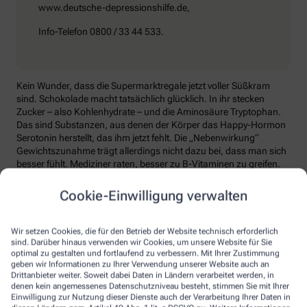
www.deutsche-depressionshilfe.de,
Info-Telefon 0800 / 33 44 533.
Kein Wunder, dass die Supermarktregale jetzt voller Süßkram
sind. Schokolade macht tatsächlich glücklich. In ihr stecken
Zucker – also Kohlenhydrate – und die Aminosäure Tryptophan.
Das sind Substanzen, aus denen der Körper das Happy-Hormon
Serotonin herstellt, das ihm jetzt fehlt. Die „Nebenwirkung“
Gewichtszunahme trägt allerdings nicht dazu bei, dass man sich
besser fühlt. Mediziner raten, besser zu B-Vitaminen zu greifen.
Die liefern unter anderem Baustoffe für Serotonin, fördern den
Energiestoffwechsel und unterstützen die Stressverarbeitung.
Cookie-Einwilligung verwalten
Kontraproduktiv beim Wintertief: sich einzuigeln und
zurückzuziehen. Im Gegenteil: Aktiv zu bleiben, mit Familie und
Wir setzen Cookies, die für den Betrieb der Website technisch erforderlich
Freunden etwas zu unternehmen, viel frische Luft zu tanken und
sind. Darüber hinaus verwenden wir Cookies, um unsere Website für Sie
sich zum Beispiel mit seinem Hobby intensiv zu beschäftigen, hebt
optimal zu gestalten und fortlaufend zu verbessern. Mit Ihrer Zustimmung
geben wir Informationen zu Ihrer Verwendung unserer Website auch an
die Laune. Dabei hilft, sich jeden Sonntag zu notieren, was man in
Drittanbieter weiter. Soweit dabei Daten in Ländern verarbeitet werden, in
der kommenden Woche Schönes machen will.
denen kein angemessenes Datenschutzniveau besteht, stimmen Sie mit Ihrer
Einwilligung zur Nutzung dieser Dienste auch der Verarbeitung Ihrer Daten in
Sommer-Feeling lässt sich auch zurückholen: mit anderen in