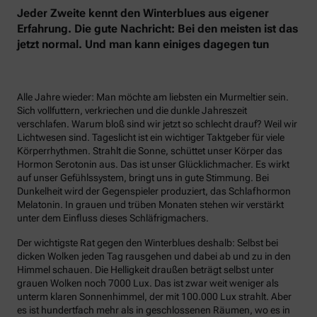
Jeder Zweite kennt den Winterblues aus eigener
Erfahrung. Die gute Nachricht: Bei den meisten ist das
jetzt normal. Und man kann einiges dagegen tun
Alle Jahre wieder: Man möchte am liebsten ein Murmeltier sein.
Sich vollfuttern, verkriechen und die dunkle Jahreszeit
verschlafen. Warum bloß sind wir jetzt so schlecht drauf? Weil wir
Lichtwesen sind. Tageslicht ist ein wichtiger Taktgeber für viele
Körperrhythmen. Strahlt die Sonne, schüttet unser Körper das
Hormon Serotonin aus. Das ist unser Glücklichmacher. Es wirkt
auf unser Gefühlssystem, bringt uns in gute Stimmung. Bei
Dunkelheit wird der Gegenspieler produziert, das Schlafhormon
Melatonin. In grauen und trüben Monaten stehen wir verstärkt
unter dem Einfluss dieses Schläfrigmachers.
Der wichtigste Rat gegen den Winterblues deshalb: Selbst bei
dicken Wolken jeden Tag rausgehen und dabei ab und zu in den
Himmel schauen. Die Helligkeit draußen beträgt selbst unter
grauen Wolken noch 7000 Lux. Das ist zwar weit weniger als
unterm klaren Sonnenhimmel, der mit 100.000 Lux strahlt. Aber
es ist hundertfach mehr als in geschlossenen Räumen, wo es in