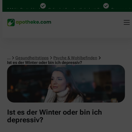
Psyche & Wohlbefinden
00 Mal in Deutschland
Online bei Ihrer Apotheke bestellen
Bequem zwische
...
Gesundheitstipps
Psyche & Wohlbefinden
Ist es der Winter oder bin ich depressiv?
Ist es der Winter oder bin ich
depressiv?