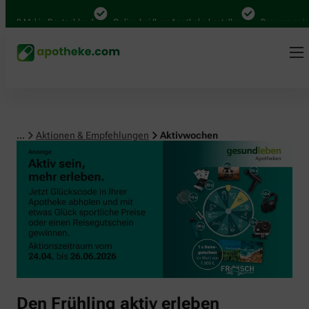
00 Mal in Deutschland
Online bei Ihrer Apotheke bestellen
Bequem zwische
...
Aktionen & Empfehlungen
Aktivwochen
Den Frühling aktiv erleben