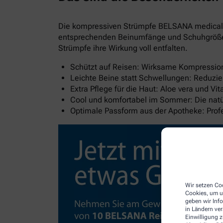
Die kompressiven Strümpfe BELSANA medical al
entsprechenden Beinumfänge und Schuhgröße wi
Strümpfe ihre Wirkung voll entfalten.
Schützt auf Reisen: Wirksame Kompression 
Leichte Beine statt Schwellungen: Reduzie
Extra Pflege für die Haut: Aloe vera und V
Cool und komfortabel im Sommer: Die natür
Optimale Passform aus der Apotheke: Pro
Wir setzen Coo
Cookies, um u
geben wir Inf
in Ländern ve
Einwilligung z