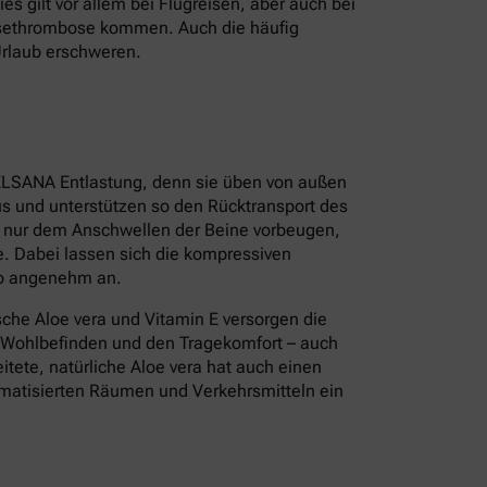
s gilt vor allem bei Flugreisen, aber auch bei
isethrombose kommen. Auch die häufig
Urlaub erschweren.
ELSANA Entlastung, denn sie üben von außen
s und unterstützen so den Rücktransport des
t nur dem Anschwellen der Beine vorbeugen,
. Dabei lassen sich die kompressiven
so angenehm an.
sche Aloe vera und Vitamin E versorgen die
s Wohlbefinden und den Tragekomfort – auch
tete, natürliche Aloe vera hat auch einen
limatisierten Räumen und Verkehrsmitteln ein