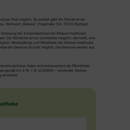
und per Post möglich. So einfach geht die Teilnahme am
u, Stichwort „Belsana“, Pragstraße 154, 70376 Stuttgart.
erlosung teil. Einsendeschluss bei Alliance Healthcare
. Die Teilnahme ist nur unmittelbar möglich; das heißt, eine
glich. Minderjährige und Mitarbeiter der Alliance Healthcare
löse der Gewinne ist nicht möglich. Die Gewinner werden aus
erforderlichen Daten sind entsprechend als Pflichtfelder
 gemäß Art. 6 Nr. 1 lit. b) DSGVO – verwendet. Weitere
g einsehbar.
Apotheke