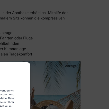
 der Apotheke erhältlich. Mithilfe der
timalem Sitz können die kompressiven
rzubeugen
 Fahrten oder Flüge
ohlbefinden
der Klimaanlage
malen Tragekomfort
erwenden wir
 Zustimmung
 dabei Daten
e mit Ihrer
Artikel 49