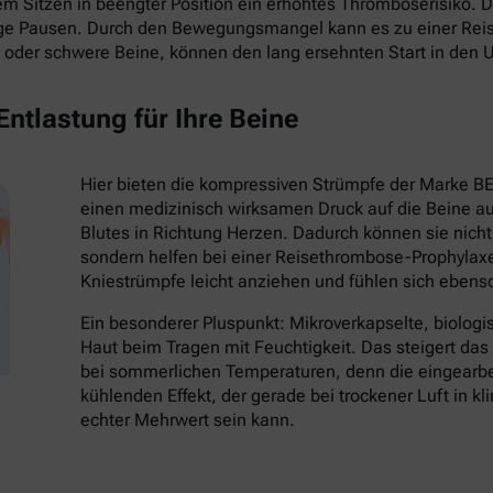
 Sitzen in beengter Position ein erhöhtes Thromboserisiko. Die
ige Pausen. Durch den Bewegungsmangel kann es zu einer Re
oder schwere Beine, können den lang ersehnten Start in den 
ntlastung für Ihre Beine
Hier bieten die kompressiven Strümpfe der Marke B
einen medizinisch wirksamen Druck auf die Beine au
Blutes in Richtung Herzen. Dadurch können sie nich
sondern helfen bei einer Reisethrombose-Prophylaxe
Kniestrümpfe leicht anziehen und fühlen sich eben
Ein besonderer Pluspunkt: Mikroverkapselte, biologi
Haut beim Tragen mit Feuchtigkeit. Das steigert da
bei sommerlichen Temperaturen, denn die eingearbei
kühlenden Effekt, der gerade bei trockener Luft in k
echter Mehrwert sein kann.