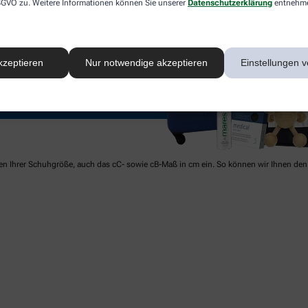
 DSGVO zu. Weitere Informationen können Sie unserer
Datenschutzerklärung
entnehm
kzeptieren
Nur notwendige akzeptieren
Einstellungen v
ben Ihrer Schuhgröße, auch das cC- sowie cB-Maß in cm ein. So können wir Ihnen den 