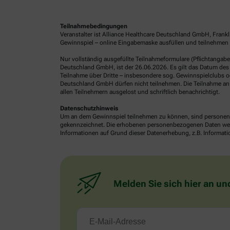
Teilnahmebedingungen
Veranstalter ist Alliance Healthcare Deutschland GmbH, Frank
Gewinnspiel – online Eingabemaske ausfüllen und teilnehmen o
Nur vollständig ausgefüllte Teilnahmeformulare (Pflichtangab
Deutschland GmbH, ist der 26.06.2026. Es gilt das Datum des 
Teilnahme über Dritte – insbesondere sog. Gewinnspielclubs od
Deutschland GmbH dürfen nicht teilnehmen. Die Teilnahme an 
allen Teilnehmern ausgelost und schriftlich benachrichtigt.
Datenschutzhinweis
Um an dem Gewinnspiel teilnehmen zu können, sind personenb
gekennzeichnet. Die erhobenen personenbezogenen Daten werde
Informationen auf Grund dieser Datenerhebung, z.B. Informatio
Melden Sie sich hier an un