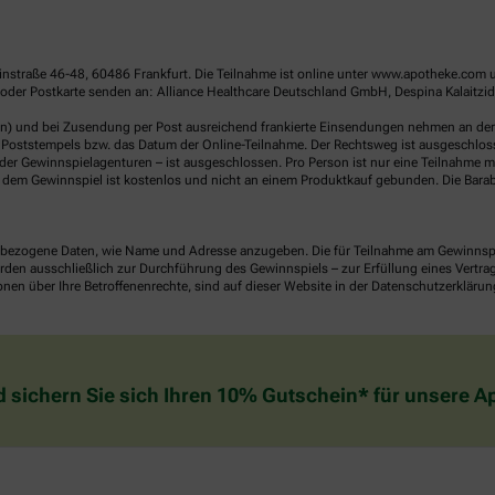
linstraße 46-48, 60486 Frankfurt. Die Teilnahme ist online unter www.apotheke.com 
der Postkarte senden an: Alliance Healthcare Deutschland GmbH, Despina Kalaitzido
en) und bei Zusendung per Post ausreichend frankierte Einsendungen nehmen an der V
Poststempels bzw. das Datum der Online-Teilnahme. Der Rechtsweg ist ausgeschlossen
er Gewinnspielagenturen – ist ausgeschlossen. Pro Person ist nur eine Teilnahme mö
dem Gewinnspiel ist kostenlos und nicht an einem Produktkauf gebunden. Die Barab
ezogene Daten, wie Name und Adresse anzugeben. Die für Teilnahme am Gewinnspiel 
n ausschließlich zur Durchführung des Gewinnspiels – zur Erfüllung eines Vertrages
nen über Ihre Betroffenenrechte, sind auf dieser Website in der Datenschutzerklärun
d sichern Sie sich Ihren 10% Gutschein* für unsere 