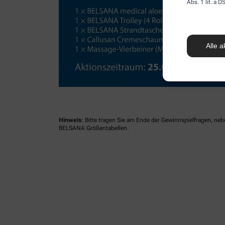
Abs. 1 lit. a
Alle a
Hinweis
: Bitte tragen Sie am Ende der Gewinnspielfragen, ne
BELSANA Größentabellen.