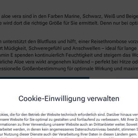
oe vera sind in den Farben Marine, Schwarz, Weiß und Beige in
rd dort die richtige Größe für Sie ermittelt. Denn nur bei op
unterstützt den Blutfluss und hilft, einer Reisethrombose vo
rt Müdigkeit, Schweregefühl und Anschwellen – ideal für lange
itamin E spenden kontinuierlich Feuchtigkeit und steigern das W
liche Aloe vera wirkt angenehm kühlend – perfekt bei Hitze o
fessionelle Größenbestimmung für optimale Wirkung und maxi
Cookie-Einwilligung verwalten
kies, die für den Betrieb der Website technisch erforderlich sind. Darüber hinaus v
nsere Website für Sie optimal zu gestalten und fortlaufend zu verbessern. Mit Ihrer
ormationen zu Ihrer Verwendung unserer Website auch an Drittanbieter weiter. Soweit
rarbeitet werden, in denen kein angemessenes Datenschutzniveau besteht, stimmen Si
ur Nutzung dieser Dienste auch der Verarbeitung Ihrer Daten in diesen Ländern gem. 