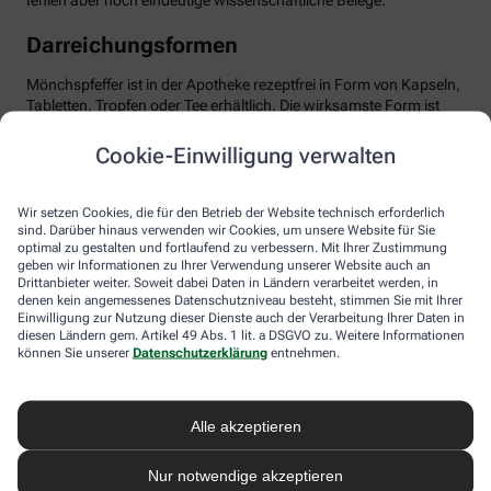
fehlen aber noch eindeutige wissenschaftliche Belege.
Darreichungsformen
Mönchspfeffer ist in der Apotheke rezeptfrei in Form von Kapseln,
Tabletten, Tropfen oder Tee erhältlich. Die wirksamste Form ist
das standardisierte Trockenextrakt, optimal dosiert mit etwa 20
mg pro Tag. Wichtig: Man sollte Geduld haben und das Präparat
Cookie-Einwilligung verwalten
mindestens über drei Menstruationszyklen einnehmen, bis sich
die positiven Effekte entfalten können. Mönchspfeffer ist in der
Regel gut verträglich. Dennoch sollten Sie die Anwendung ärztlich
Wir setzen Cookies, die für den Betrieb der Website technisch erforderlich
besprechen, besonders bei gleichzeitiger Einnahme von
sind. Darüber hinaus verwenden wir Cookies, um unsere Website für Sie
optimal zu gestalten und fortlaufend zu verbessern. Mit Ihrer Zustimmung
Medikamenten, die auf Dopamin-Rezeptoren wirken,
geben wir Informationen zu Ihrer Verwendung unserer Website auch an
beispielsweise bei psychischen Erkrankungen. Ebenso sollte
Drittanbieter weiter. Soweit dabei Daten in Ländern verarbeitet werden, in
Mönchspfeffer nicht in Schwangerschaft oder Stillzeit
denen kein angemessenes Datenschutzniveau besteht, stimmen Sie mit Ihrer
eingenommen werden, da er u.a. die Milchproduktion stören
Einwilligung zur Nutzung dieser Dienste auch der Verarbeitung Ihrer Daten in
kann.
diesen Ländern gem. Artikel 49 Abs. 1 lit. a DSGVO zu. Weitere Informationen
können Sie unserer
Datenschutzerklärung
entnehmen.
Alle akzeptieren
Nur notwendige akzeptieren