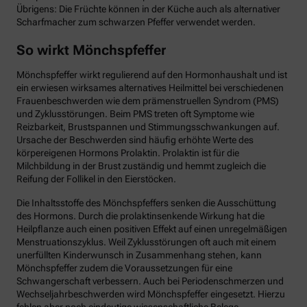
Übrigens: Die Früchte können in der Küche auch als alternativer
Scharfmacher zum schwarzen Pfeffer verwendet werden.
So wirkt Mönchspfeffer
Mönchspfeffer wirkt regulierend auf den Hormonhaushalt und ist
ein erwiesen wirksames alternatives Heilmittel bei verschiedenen
Frauenbeschwerden wie dem prämenstruellen Syndrom (PMS)
und Zyklusstörungen. Beim PMS treten oft Symptome wie
Reizbarkeit, Brustspannen und Stimmungsschwankungen auf.
Ursache der Beschwerden sind häufig erhöhte Werte des
körpereigenen Hormons Prolaktin. Prolaktin ist für die
Milchbildung in der Brust zuständig und hemmt zugleich die
Reifung der Follikel in den Eierstöcken.
Die Inhaltsstoffe des Mönchspfeffers senken die Ausschüttung
des Hormons. Durch die prolaktinsenkende Wirkung hat die
Heilpflanze auch einen positiven Effekt auf einen unregelmäßigen
Menstruationszyklus. Weil Zyklusstörungen oft auch mit einem
unerfüllten Kinderwunsch in Zusammenhang stehen, kann
Mönchspfeffer zudem die Voraussetzungen für eine
Schwangerschaft verbessern. Auch bei Periodenschmerzen und
Wechseljahrbeschwerden wird Mönchspfeffer eingesetzt. Hierzu